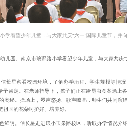
学看望少年儿童，与大家共庆“六一”国际儿童节，并
儿园、南京市琅琊路小学看望少年儿童，与大家共庆“
长星察看校园环境，了解办学历程、学生规模等情况
念给予肯定。在老师指导下，孩子们正在给昆虫图案涂上
的奥秘。操场上，琴声悠扬、歌声嘹亮，师生们共同演
把祖国的花朵呵护好、培养好。
鲜明。信长星走进琅小玉泉路校区，听取办学情况介绍