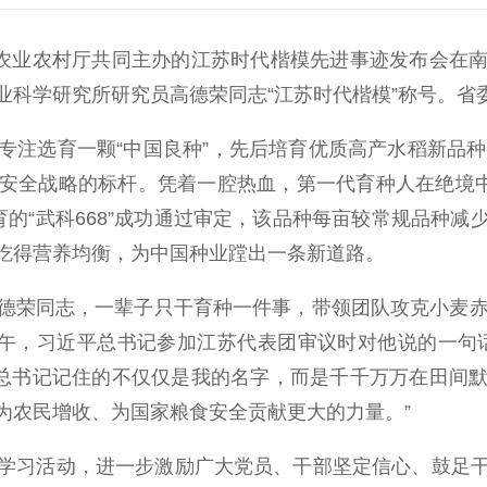
农业农村厅共同主办的江苏时代楷模先进事迹发布会在南
业科学研究所研究员高德荣同志“江苏时代楷模”称号。省
育一颗“中国良种”，先后培育优质高产水稻新品种12
安全战略的标杆。凭着一腔热血，第一代育种人在绝境中
的“武科668”成功通过审定，该品种每亩较常规品种减少
吃得营养均衡，为中国种业蹚出一条新道路。
荣同志，一辈子只干育种一件事，带领团队攻克小麦赤霉
下午，习近平总书记参加江苏代表团审议时对他说的一句
“总书记记住的不仅仅是我的名字，而是千千万万在田间
为农民增收、为国家粮食安全贡献更大的力量。”
习活动，进一步激励广大党员、干部坚定信心、鼓足干