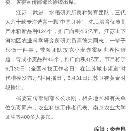
委、省委宣传部部长徐缨出席。
理论学习
宣传宣讲
研究阐释
江苏（武进）水稻研究所良种繁育团队，三代
哲学社科
人六十载专注选育一颗“中国良种”，先后培育优质高
产水稻新品种124个，推广面积4.3亿亩。江苏里下
社科强省
工作通知
成果集萃
河地区农业科学研究所研究员高德荣同志，一辈子
江苏文脉
资料下载
只做一件事，带领团队攻克小麦赤霉病世界性难
新闻宣传
题，育成小麦品种40个，推广面积4亿亩。节目将于
5月30日（全国科技工作者日）在江苏城市频道“时
主题宣传
对外宣传
新闻发布
代楷模发布厅”栏目播出，5月31日江苏卫视黄金时
记者之家
品牌栏目
段播出。
文化文艺
省委宣传部副部长公永刚，相关地区和有关单
精品生产
文化惠民
文化传承
位负责同志，农业科技工作者代表、南京农业大学
文化交流
体制改革
文化产业
师生等400多人参加。
紫金文化艺术节
品牌活动
紫艺舞台
编辑：秦春凤