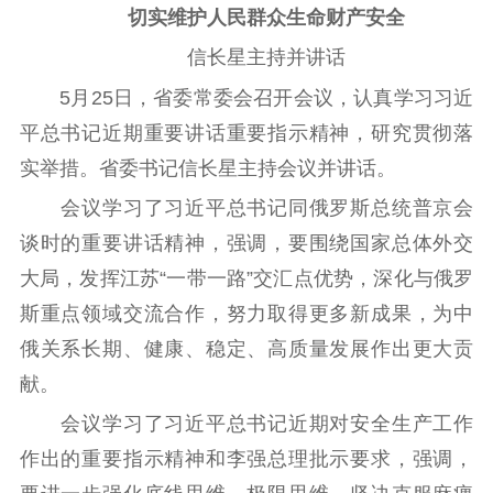
理论武装
切实维护人民群众生命财产安全
信长星主持并讲话
理论学习
宣传宣讲
研究阐释
5月25日，省委常委会召开会议，认真学习习近
哲学社科
平总书记近期重要讲话重要指示精神，研究贯彻落
社科强省
工作通知
成果集萃
实举措。省委书记信长星主持会议并讲话。
江苏文脉
资料下载
会议学习了习近平总书记同俄罗斯总统普京会
谈时的重要讲话精神，强调，要围绕国家总体外交
新闻宣传
大局，发挥江苏“一带一路”交汇点优势，深化与俄罗
主题宣传
对外宣传
新闻发布
斯重点领域交流合作，努力取得更多新成果，为中
记者之家
品牌栏目
俄关系长期、健康、稳定、高质量发展作出更大贡
献。
文化文艺
会议学习了习近平总书记近期对安全生产工作
精品生产
文化惠民
文化传承
作出的重要指示精神和李强总理批示要求，强调，
文化交流
体制改革
文化产业