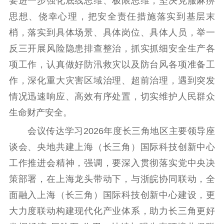
要进一步强化底线思维、极限思维，坚决克服麻痹
紫金文化艺术节
品牌活动
紫艺舞台
思想、侥幸心理，把安全责任措施落实到基层末
精神文明
梢，落实到具体场景、具体岗位、具体人员，举一
反三开展风险隐患排查整治，抓实抓细安全生产各
文明创建
文明实践
文明培育
项工作，认真做好防汛救灾以及防台风各项准备工
先进典型
作，深化重大灾害区域治理、超前治理，遇到突发
社会宣传
情况迅速响应、高效有序处置，切实维护人民群众
生命财产安全。
思想政治教育
爱国主义教育
全民国防教育
会议传达学习2026年度长三角地区主要领导座
红色资源保护利
用
谈会、央地共建上海（长三角）国际科技创新中心
工作推进会精神，强调，要深入贯彻落实党中央决
新闻出版
策部署，在上海龙头带动下，与浙皖协同联动，全
精品出版
全民阅读
出版监管
面融入上海（长三角）国际科技创新中心建设，更
扫黄打非
大力度联动构建现代化产业体系，助力长三角更好