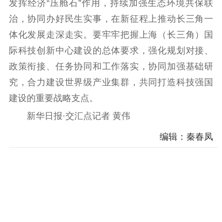
发挥经济“压舱石”作用，持续加强生态环境共保联
电影工作
治，协同办好民生实事，在新征程上推动长三角一
电影创作
电影市场
体化发展走深走实。要牢牢把握上海（长三角）国
机关党建
际科技创新中心建设的总体要求，强化规划对接、
政策衔接、任务协同和工作落实，协同加强基础研
党建要闻
学习在线
究，合力建设世界级产业集群，共同打造科技强国
文化人才
建设的重要战略支点。
新华日报·交汇点记者 黄伟
紫金人才
职称评审
编辑：秦春凤
数据资源
公共服务
新时代公民素养
新闻出版
作品著作权
提升资源库
政务服务
登记服务
科研创新
智库服务
文艺创作