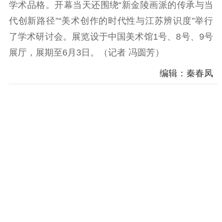
学术品格。开幕当天还围绕“新金陵画派的传承与当
精神文明
代创新路径”“美术创作的时代性与江苏辨识度”举行
文明创建
文明实践
文明培育
了学术研讨会。展览设于中国美术馆1号、8号、9号
先进典型
展厅，展期至6月3日。（记者 冯圆芳）
编辑：秦春凤
社会宣传
思想政治教育
爱国主义教育
全民国防教育
红色资源保护利
用
新闻出版
精品出版
全民阅读
出版监管
扫黄打非
电影工作