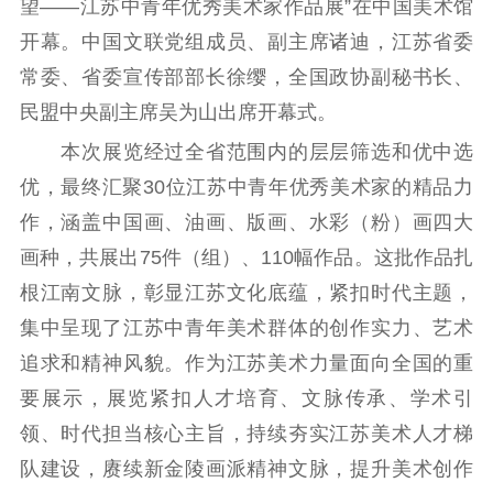
望——江苏中青年优秀美术家作品展”在中国美术馆
理论学习
宣传宣讲
研究阐释
开幕。中国文联党组成员、副主席诸迪，江苏省委
哲学社科
常委、省委宣传部部长徐缨，全国政协副秘书长、
民盟中央副主席吴为山出席开幕式。
社科强省
工作通知
成果集萃
本次展览经过全省范围内的层层筛选和优中选
江苏文脉
资料下载
优，最终汇聚30位江苏中青年优秀美术家的精品力
新闻宣传
作，涵盖中国画、油画、版画、水彩（粉）画四大
画种，共展出75件（组）、110幅作品。这批作品扎
主题宣传
对外宣传
新闻发布
根江南文脉，彰显江苏文化底蕴，紧扣时代主题，
记者之家
品牌栏目
集中呈现了江苏中青年美术群体的创作实力、艺术
文化文艺
追求和精神风貌。作为江苏美术力量面向全国的重
要展示，展览紧扣人才培育、文脉传承、学术引
精品生产
文化惠民
文化传承
领、时代担当核心主旨，持续夯实江苏美术人才梯
文化交流
体制改革
文化产业
队建设，赓续新金陵画派精神文脉，提升美术创作
紫金文化艺术节
品牌活动
紫艺舞台