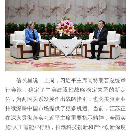
理论学习
宣传宣讲
研究阐释
哲学社科
社科强省
工作通知
成果集萃
江苏文脉
资料下载
新闻宣传
主题宣传
对外宣传
新闻发布
信长星说，上周，习近平主席同特朗普总统举
记者之家
品牌栏目
行会谈，确定了中美建设性战略稳定关系的新定
文化文艺
位，为两国关系发展作出战略指引，也为美资企业
持续深耕中国市场提供了更多机遇。当前，江苏正
精品生产
文化惠民
文化传承
在深入贯彻落实习近平主席重要指示精神，全面实
文化交流
体制改革
文化产业
施“人工智能+”行动，推动科技创新和产业创新深度
紫金文化艺术节
品牌活动
紫艺舞台