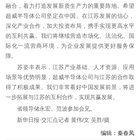
融合，着力打造发展新质生产力的重要阵地。希望
精神文明
超威半导体公司坚定在中国、在江苏发展的信心，
深化产业合作，加大投资布局，携手实现更高水平
文明创建
文明实践
文明培育
的互利共赢。我们将继续营造市场化、法治化、国
先进典型
际化一流营商环境，为企业发展提供更好服务保
社会宣传
障。
思想政治教育
爱国主义教育
全民国防教育
苏姿丰表示，江苏产业基础、人才资源、应用
红色资源保护利
场景等优势明显，超威半导体公司与江苏的合作取
用
得了积极成果。我们非常看好中国发展前景，将进
一步拓展与江苏的互利合作，实现共赢发展。
新闻出版
省领导储永宏、范波参加会见。
精品出版
全民阅读
出版监管
新华日报·交汇点记者 黄伟/文 吴胜/摄
扫黄打非
编辑：秦春凤
电影工作