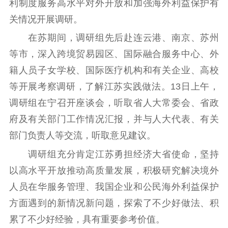
利制度服务高水平对外开放和加强海外利益保护有
理论武装
关情况开展调研。
理论学习
宣传宣讲
研究阐释
在苏期间，调研组先后赴连云港、南京、苏州
等市，深入跨境贸易园区、国际融合服务中心、外
哲学社科
籍人员子女学校、国际医疗机构和有关企业、高校
社科强省
工作通知
成果集萃
等开展考察调研，了解江苏实践做法。13日上午，
江苏文脉
资料下载
调研组在宁召开座谈会，听取省人大常委会、省政
府及有关部门工作情况汇报，并与人大代表、有关
新闻宣传
部门负责人等交流，听取意见建议。
主题宣传
对外宣传
新闻发布
调研组充分肯定江苏勇担经济大省使命，坚持
记者之家
品牌栏目
以高水平开放推动高质量发展，积极研究解决境外
文化文艺
人员在华服务管理、我国企业和公民海外利益保护
方面遇到的新情况新问题，探索了不少好做法、积
精品生产
文化惠民
文化传承
累了不少好经验，具有重要参考价值。
文化交流
体制改革
文化产业