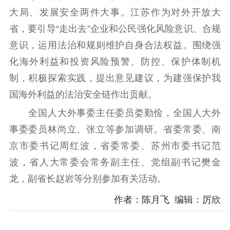
电影工作
大局、发展安全两件大事。江苏作为对外开放大
省，要引导“走出去”企业和公民强化风险意识、合规
电影创作
电影市场
意识，运用法治和规则维护自身合法权益。围绕强
机关党建
化海外利益和投资风险预警、防控、保护体制机
制，积极探索实践，提出意见建议，为建强保护我
党建要闻
学习在线
国海外利益的法治安全链作出贡献。
文化人才
全国人大外事委主任委员娄勤俭，全国人大外
紫金人才
职称评审
事委委员林尚立、张立等参加调研。省委常委、南
京市委书记周红波，省委常委、苏州市委书记范
数据资源
波，省人大常委会常务副主任、党组副书记樊金
公共服务
龙，副省长赵岩等分别参加有关活动。
新时代公民素养
新闻出版
作品著作权
作者：陈月飞 编辑：厉欣
提升资源库
政务服务
登记服务
科研创新
智库服务
文艺创作