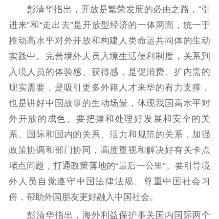
彭清华指出，开放是繁荣发展的必由之路，“引
紫金文化艺术节
品牌活动
紫艺舞台
进来”和“走出去”是开放型经济的一体两面，统一于
精神文明
推动高水平对外开放和构建人类命运共同体的生动
实践中。完善境外人员入境生活便利制度，关系到
文明创建
文明实践
文明培育
入境人员的体验感、获得感，是促消费、扩内需的
先进典型
现实需要，是吸引更多外籍人才来华的有力支撑，
社会宣传
也是讲好中国故事的生动场景，体现我国高水平对
思想政治教育
爱国主义教育
全民国防教育
外开放的成色。要把握和处理好发展和安全的关
红色资源保护利
系、国际和国内的关系、活力和规范的关系，加强
用
政策协调和部门协同，高度重视和解决好有关卡点
堵点问题，打通政策落地的“最后一公里”。要引导境
新闻出版
外人员自觉遵守中国法律法规、尊重中国社会习
精品出版
全民阅读
出版监管
俗，帮助外国朋友更好融入中国社会。
扫黄打非
彭清华指出，海外利益保护事关国内国际两个