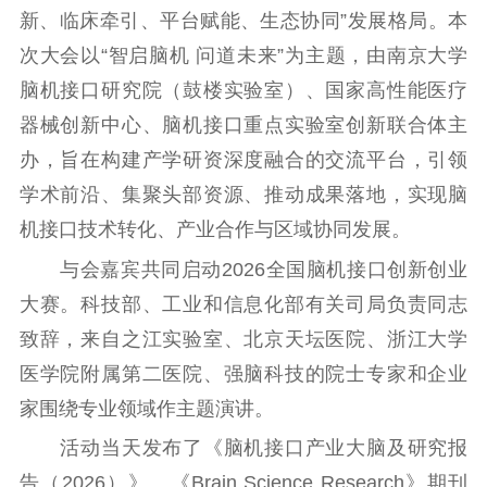
新、临床牵引、平台赋能、生态协同”发展格局。本
紫金文化艺术节
品牌活动
紫艺舞台
次大会以“智启脑机 问道未来”为主题，由南京大学
精神文明
脑机接口研究院（鼓楼实验室）、国家高性能医疗
器械创新中心、脑机接口重点实验室创新联合体主
文明创建
文明实践
文明培育
办，旨在构建产学研资深度融合的交流平台，引领
先进典型
学术前沿、集聚头部资源、推动成果落地，实现脑
社会宣传
机接口技术转化、产业合作与区域协同发展。
思想政治教育
爱国主义教育
全民国防教育
与会嘉宾共同启动2026全国脑机接口创新创业
红色资源保护利
大赛。科技部、工业和信息化部有关司局负责同志
用
致辞，来自之江实验室、北京天坛医院、浙江大学
医学院附属第二医院、强脑科技的院士专家和企业
新闻出版
家围绕专业领域作主题演讲。
精品出版
全民阅读
出版监管
活动当天发布了《脑机接口产业大脑及研究报
扫黄打非
告（2026）》、《Brain Science Research》期刊