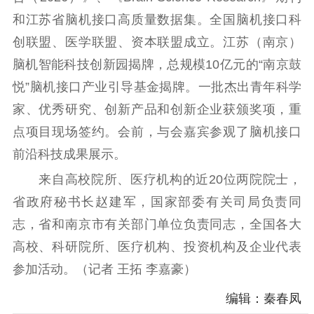
电影工作
和江苏省脑机接口高质量数据集。全国脑机接口科
创联盟、医学联盟、资本联盟成立。江苏（南京）
电影创作
电影市场
脑机智能科技创新园揭牌，总规模10亿元的“南京鼓
机关党建
悦”脑机接口产业引导基金揭牌。一批杰出青年科学
家、优秀研究、创新产品和创新企业获颁奖项，重
党建要闻
学习在线
点项目现场签约。会前，与会嘉宾参观了脑机接口
文化人才
前沿科技成果展示。
紫金人才
职称评审
来自高校院所、医疗机构的近20位两院院士，
省政府秘书长赵建军，国家部委有关司局负责同
数据资源
志，省和南京市有关部门单位负责同志，全国各大
公共服务
高校、科研院所、医疗机构、投资机构及企业代表
参加活动。（记者 王拓 李嘉豪）
新时代公民素养
新闻出版
作品著作权
提升资源库
政务服务
登记服务
编辑：秦春凤
科研创新
智库服务
文艺创作