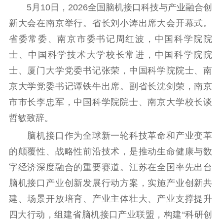
5月10日，2026全国脑机接口科技与产业融合创
理论武装
新大会在南京举行。省长刘小涛出席大会开幕式。
理论学习
宣传宣讲
研究阐释
省委常委、南京市委书记周红波，中国科学院院
士、中国科学技术大学校长常进，中国科学院院
哲学社科
士、厦门大学党委书记张荣，中国科学院院士、南
社科强省
工作通知
成果集萃
京大学党委书记谭铁牛出席。副省长沈剑荣，南京
江苏文脉
资料下载
市市长李忠军，中国科学院院士、南京大学校长谈
哲敏致辞。
新闻宣传
脑机接口作为全球新一轮科技革命和产业变革
主题宣传
对外宣传
新闻发布
的颠覆性、战略性前沿技术，是推动生命健康与数
记者之家
品牌栏目
字经济深度融合的重要赛道。江苏在全国率先出台
文化文艺
脑机接口产业创新发展行动方案，实施产业创新共
建、场景开放培育、产业主体壮大、产业支撑提升
精品生产
文化惠民
文化传承
四大行动，组建省脑机接口产业联盟，构建“科研创
文化交流
体制改革
文化产业