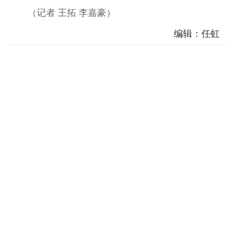
（记者 王拓 李嘉豪）
精神文明
编辑：任虹
文明创建
文明实践
文明培育
先进典型
社会宣传
思想政治教育
爱国主义教育
全民国防教育
红色资源保护利
用
新闻出版
精品出版
全民阅读
出版监管
扫黄打非
电影工作