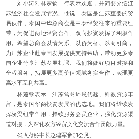
刘小涛对林楚钦一行表示欢迎，并简要介绍江
理论学习
宣传宣讲
研究阐释
苏经济社会发展情况。他说，泰国是江苏重要的贸
哲学社科
易伙伴，泰国中华总商会是中泰经贸往来的重要纽
带，为促进两地经贸合作、双向投资发挥了积极作
社科强省
工作通知
成果集萃
用。希望总商会以情为系、以侨为桥、以商引商，
江苏文脉
资料下载
为江苏企业赴泰国发展提供支持帮助，带动更多泰
新闻宣传
国企业分享江苏发展机遇。我们将做好项目对接和
全程服务，拓展更多高价值领域务实合作，实现更
主题宣传
对外宣传
新闻发布
高水平互利共赢。
记者之家
品牌栏目
林楚钦表示，江苏营商环境优越、科教资源丰
文化文艺
富，是泰国华商投资发展的优选地。我们将继续发
精品生产
文化惠民
文化传承
挥桥梁纽带作用，持续服务会员企业，强化资源渠
文化交流
体制改革
文化产业
道对接，为深化双方经贸文化交流合作贡献力量。
紫金文化艺术节
品牌活动
紫艺舞台
省政府秘书长赵建军参加会见。