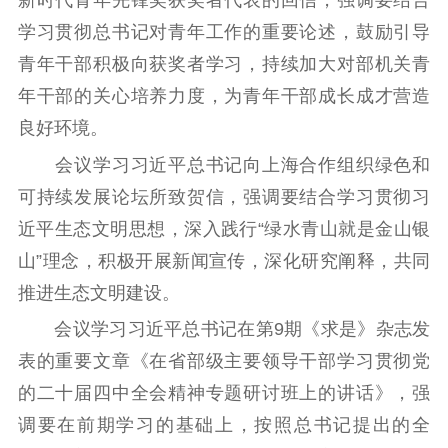
新时代青年先锋奖获奖者代表的回信，强调要结合
学习贯彻总书记对青年工作的重要论述，鼓励引导
电影工作
青年干部积极向获奖者学习，持续加大对部机关青
电影创作
电影市场
年干部的关心培养力度，为青年干部成长成才营造
机关党建
良好环境。
会议学习习近平总书记向上海合作组织绿色和
党建要闻
学习在线
可持续发展论坛所致贺信，强调要结合学习贯彻习
文化人才
近平生态文明思想，深入践行“绿水青山就是金山银
山”理念，积极开展新闻宣传，深化研究阐释，共同
紫金人才
职称评审
推进生态文明建设。
数据资源
会议学习习近平总书记在第9期《求是》杂志发
公共服务
表的重要文章《在省部级主要领导干部学习贯彻党
的二十届四中全会精神专题研讨班上的讲话》，强
新时代公民素养
新闻出版
作品著作权
提升资源库
政务服务
登记服务
调要在前期学习的基础上，按照总书记提出的全