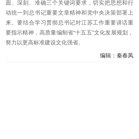
科研创新
智库服务
文艺创作
面、深刻、准确三个关键词要求，切实把思想和行
服务管理平台
管理平台
服务管理
动统一到总书记重要文章精神和党中央决策部署上
文化产业
数字出版
新闻发布工作备
来。要结合学习贯彻总书记对江苏工作重要讲话重
统计分析
审读服务
案管理系统
要指示精神，高质量编制省“十五五”文化发展规划，
电影
理论宣讲
政工继续教育学
努力以更高标准建设文化强省。
服务
共建共享平台
习平台
编辑：秦春凤
责任编辑注册
业务申报系统