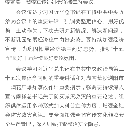
委常委、省委宣传部部长徐缨主持会议。
理论武装
会议传达学习习近平总书记在主持中共中央政
治局会议上的重要讲话，强调要坚定信心、用好优
理论学习
宣传宣讲
研究阐释
势、主动作为，下功夫研究新情况、解决新问题，
哲学社科
不断巩固拓展经济稳中向好态势。要持续加强经济
宣传，为巩固拓展经济稳中向好态势、推动“十五
社科强省
工作通知
成果集萃
五”良好开局营造良好舆论氛围。
江苏文脉
资料下载
会议学习习近平总书记在中共中央政治局第二
新闻宣传
十五次集体学习时的重要讲话和对湖南长沙浏阳市
主题宣传
对外宣传
新闻发布
一烟花厂爆炸事故作出重要指示，强调要持续深入
记者之家
品牌栏目
宣传阐释总书记关于防灾减灾救灾的重要论述，组
织媒体运用多种形式加大科普宣传力度，增强全社
文化文艺
会防灾减灾意识。要全面加强全省宣传文化领域安
精品生产
文化惠民
文化传承
全生产管理，深入细致排查整治安全隐患。