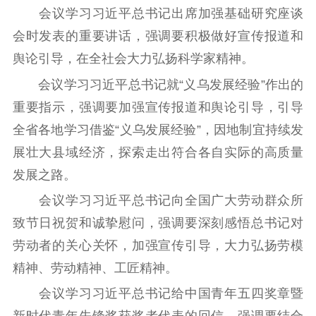
文化交流
体制改革
文化产业
会议学习习近平总书记出席加强基础研究座谈
紫金文化艺术节
品牌活动
紫艺舞台
会时发表的重要讲话，强调要积极做好宣传报道和
舆论引导，在全社会大力弘扬科学家精神。
精神文明
会议学习习近平总书记就“义乌发展经验”作出的
文明创建
文明实践
文明培育
重要指示，强调要加强宣传报道和舆论引导，引导
先进典型
全省各地学习借鉴“义乌发展经验”，因地制宜持续发
社会宣传
展壮大县域经济，探索走出符合各自实际的高质量
发展之路。
思想政治教育
爱国主义教育
全民国防教育
会议学习习近平总书记向全国广大劳动群众所
红色资源保护利
用
致节日祝贺和诚挚慰问，强调要深刻感悟总书记对
劳动者的关心关怀，加强宣传引导，大力弘扬劳模
新闻出版
精神、劳动精神、工匠精神。
精品出版
全民阅读
出版监管
会议学习习近平总书记给中国青年五四奖章暨
扫黄打非