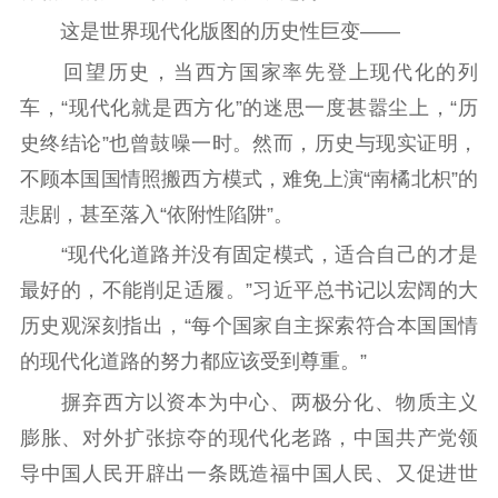
紫金人才
职称评审
这是世界现代化版图的历史性巨变——
数据资源
回望历史，当西方国家率先登上现代化的列
公共服务
车，“现代化就是西方化”的迷思一度甚嚣尘上，“历
史终结论”也曾鼓噪一时。然而，历史与现实证明，
新时代公民素养
新闻出版
作品著作权
提升资源库
政务服务
登记服务
不顾本国国情照搬西方模式，难免上演“南橘北枳”的
悲剧，甚至落入“依附性陷阱”。
科研创新
智库服务
文艺创作
服务管理平台
管理平台
服务管理
“现代化道路并没有固定模式，适合自己的才是
文化产业
数字出版
新闻发布工作备
最好的，不能削足适履。”习近平总书记以宏阔的大
统计分析
审读服务
案管理系统
历史观深刻指出，“每个国家自主探索符合本国国情
电影
理论宣讲
政工继续教育学
的现代化道路的努力都应该受到尊重。”
服务
共建共享平台
习平台
摒弃西方以资本为中心、两极分化、物质主义
责任编辑注册
业务申报系统
膨胀、对外扩张掠夺的现代化老路，中国共产党领
导中国人民开辟出一条既造福中国人民、又促进世