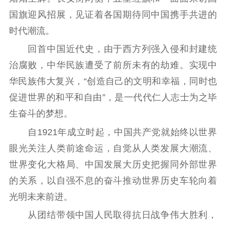
国旗迎风招展，见证着各国期待同中国携手共进的
主题宣传
对外宣传
新闻发布
时代潮流。
记者之家
品牌栏目
回首中国近代史，由于西方列强入侵和封建统
文化文艺
治腐败，中华民族遭受了前所未有的劫难。实现中
精品生产
文化惠民
文化传承
华民族伟大复兴，“创造自己的文明和幸福，同时也
促进世界的和平和自由”，是一代代仁人志士为之毕
文化交流
体制改革
文化产业
生奋斗的梦想。
紫金文化艺术节
品牌活动
紫艺舞台
自1921年成立时起，中国共产党就始终以世界
精神文明
眼光关注人类前途命运，自觉从人类发展大潮流、
文明创建
文明实践
文明培育
世界变化大格局、中国发展大历史把握同外部世界
先进典型
的关系，以自强不息的奋斗推动世界历史车轮向着
光明未来前进。
社会宣传
从团结带领中国人民取得抗日战争伟大胜利，
思想政治教育
爱国主义教育
全民国防教育