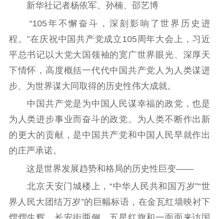
新华社记者杨依军、孙楠、邵艺博
公示公告
“105年不懈奋斗，深刻影响了世界历史进
通知公告
信息公开制度
信息公开指南
程。”在庆祝中国共产党成立105周年大会上，习近
信息公开年度报
平总书记以大党大国领袖的宽广世界眼光、深厚天
告
政策法规
下情怀，高度概括一代代中国共产党人为人类谋进
工作动态
步、为世界谋大同取得的历史性伟大成就。
中国共产党是为中国人民谋幸福的政党，也是
理论武装
为人类进步事业而奋斗的政党。为人类不断作出新
理论学习
宣传宣讲
研究阐释
的更大的贡献，是中国共产党和中国人民早就作出
的庄严承诺。
哲学社科
这是世界发展趋势和格局的历史性巨变——
社科强省
工作通知
成果集萃
北京天安门城楼上，“中华人民共和国万岁”“世
江苏文脉
资料下载
界人民大团结万岁”的巨幅标语，在金瓦红墙映衬下
新闻宣传
熠熠生辉。长安街两侧，五星红旗和一面面来访国