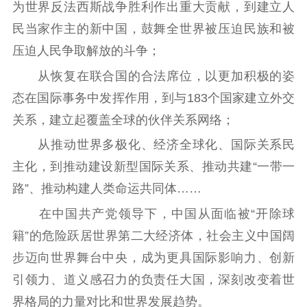
为世界反法西斯战争胜利作出重大贡献，到建立人
红色资源保护利
民当家作主的新中国，鼓舞全世界被压迫民族和被
用
压迫人民争取解放的斗争；
新闻出版
从恢复在联合国的合法席位，以更加积极的姿
精品出版
全民阅读
出版监管
态在国际事务中发挥作用，到与183个国家建立外交
扫黄打非
关系，建立起覆盖全球的伙伴关系网络；
从推动世界多极化、经济全球化、国际关系民
电影工作
主化，到推动建设新型国际关系、推动共建“一带一
电影创作
电影市场
路”、推动构建人类命运共同体……
机关党建
在中国共产党领导下，中国从面临被“开除球
籍”的危险跃居世界第二大经济体，社会主义中国阔
党建要闻
学习在线
步迈向世界舞台中央，成为更具国际影响力、创新
文化人才
引领力、道义感召力的负责任大国，深刻改变着世
界格局的力量对比和世界发展趋势。