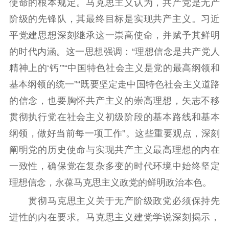
使命的根本规定。马克思主义认为，共产党是无产
社会宣传
阶级的先锋队，其最终目标是实现共产主义。习近
平党建思想深刻继承这一崇高使命，并赋予其鲜明
思想政治教育
爱国主义教育
全民国防教育
的时代内涵。这一思想强调：“理想信念是共产党人
红色资源保护利
精神上的‘钙’”“中国特色社会主义是党的最高纲领和
用
基本纲领的统一”“既要坚定走中国特色社会主义道路
新闻出版
的信念，也要胸怀共产主义的崇高理想，矢志不移
精品出版
全民阅读
出版监管
贯彻执行党在社会主义初级阶段的基本路线和基本
扫黄打非
纲领，做好当前每一项工作”。这些重要观点，深刻
阐明党的历史使命与实现共产主义最高理想的内在
电影工作
一致性，确保党在复杂多变的时代环境中始终坚定
电影创作
电影市场
理想信念，永葆马克思主义政党的鲜明政治本色。
贯彻马克思主义关于无产阶级政党必须保持先
机关党建
进性的内在要求。马克思主义建党学说深刻揭示，
党建要闻
学习在线