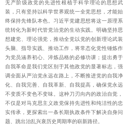
无产阶级政党的先进性根植于科学理论的思想武
文化人才
装，只有坚持以科学世界观统一全党思想，才能始
终保持先锋队本色。习近平党建思想将这一原理系
紫金人才
职称评审
统转化为新时代管党治党的生动实践。明确坚持思
数据资源
想建党、理论强党，推动全党以党的创新理论武装
头脑、指导实践、推动工作，将常态化党性锤炼作
公共服务
为党员涵养初心、淬炼品格的必修功课；提出勇于
新时代公民素养
新闻出版
作品著作权
自我革命是我们党区别于其他政党的显著标志，强
提升资源库
政务服务
登记服务
调全面从严治党永远在路上，不断推进党的自我净
科研创新
智库服务
文艺创作
化、自我完善、自我革新、自我提高，确保党永远
服务管理平台
管理平台
服务管理
不变质不变色不变味。这种刀刃向内的政治自觉，
文化产业
数字出版
新闻发布工作备
统计分析
审读服务
案管理系统
不仅是对马克思主义政党保持先进性和纯洁性的忠
电影
理论宣讲
政工继续教育学
实传承，更探索出一条长期执政条件下解决自身问
服务
共建共享平台
习平台
题、跳出治乱兴衰历史周期率的崭新路径。
责任编辑注册
业务申报系统