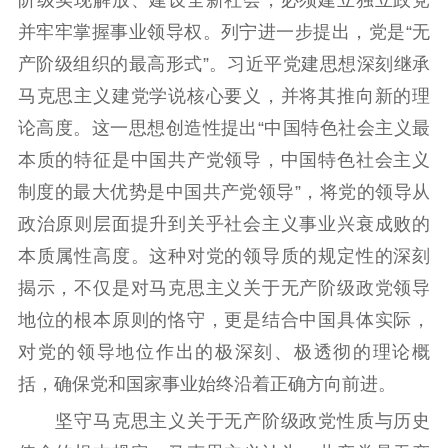
阶级实现解放、建设全新社会，必须建立独立政党
江苏文脉
资料下载
并牢牢掌握事业领导权。列宁进一步提出，党是“无
产阶级组织的最高形式”。习近平党建思想深刻继承
新闻宣传
马克思主义建党学说核心要义，并将其推向新的理
主题宣传
对外宣传
新闻发布
论高度。这一思想创造性提出“中国特色社会主义最
记者之家
品牌栏目
本质的特征是中国共产党领导，中国特色社会主义
制度的最大优势是中国共产党领导”，将党的领导从
文化文艺
政治原则层面提升到关乎社会主义事业兴衰成败的
精品生产
文化惠民
文化传承
本质属性高度。这种对党的领导质的规定性的深刻
文化交流
体制改革
文化产业
揭示，不仅是对马克思主义关于无产阶级政党领导
紫金文化艺术节
品牌活动
紫艺舞台
地位的根本原则的恪守，更是结合中国具体实际，
对党的领导地位作出的极深刻、极透彻的理论概
精神文明
括，确保党和国家事业始终沿着正确方向前进。
文明创建
文明实践
文明培育
坚守马克思主义关于无产阶级政党性质与历史
先进典型