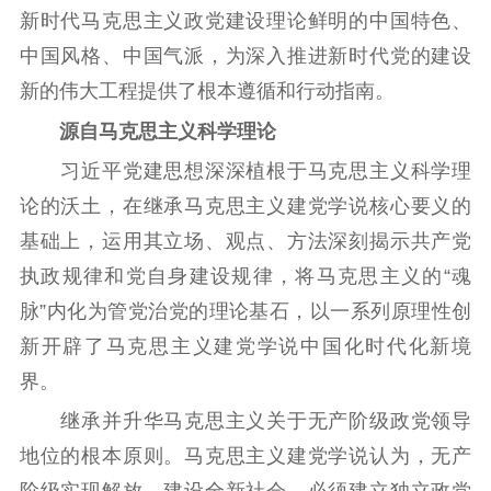
新时代马克思主义政党建设理论鲜明的中国特色、
江苏要闻
中国风格、中国气派，为深入推进新时代党的建设
新的伟大工程提供了根本遵循和行动指南。
公示公告
源自马克思主义科学理论
通知公告
信息公开制度
信息公开指南
习近平党建思想深深植根于马克思主义科学理
信息公开年度报
论的沃土，在继承马克思主义建党学说核心要义的
告
政策法规
基础上，运用其立场、观点、方法深刻揭示共产党
工作动态
执政规律和党自身建设规律，将马克思主义的“魂
脉”内化为管党治党的理论基石，以一系列原理性创
理论武装
新开辟了马克思主义建党学说中国化时代化新境
界。
理论学习
宣传宣讲
研究阐释
继承并升华马克思主义关于无产阶级政党领导
哲学社科
地位的根本原则。马克思主义建党学说认为，无产
社科强省
工作通知
成果集萃