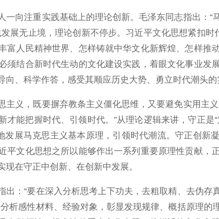
一向注重实践基础上的理论创新。毛泽东同志指出：“马
践发展无止境，理论创新不停步。习近平文化思想紧扣时代
丰富人民精神世界、怎样铸就中华文化新辉煌、怎样推
必须结合新时代生动的文化建设实践，着眼文化事业发
导向、科学作答，感受其顺应历史大势、勇立时代潮头的
主义，既要摒弃教条主义僵化思维，又要避免实用主义功
新才能把握时代、引领时代。”从理论逻辑来讲，守正是“
进地发展马克思主义基本原理，引领时代潮流。守正创新
近平文化思想之所以能够作出一系列重要原理性贡献，
实现在守正中创新、在创新中发展。
出：“要在深入分析思考上下功夫，去粗取精、去伪存真
来分析感性材料、经验对象，彰显发现规律、概括原理的