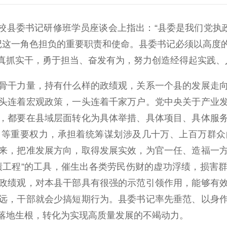
校县委书记研修班学员座谈会上指出：“县委是我们党执政
书记这一角色担负的重要职责和使命。县委书记必须以高度
真抓实干，勇于担当、奋发有为，努力创造经得起实践、
干力量，持有什么样的政绩观，关系一个县的发展走向
头连着宏观政策，一头连着千家万户。党中央关于产业
，都要在县域层面转化为具体举措、具体项目、具体服
用等重要权力，承担着统筹谋划涉及几十万、上百万群众
来，把准发展方向，取得发展实效，为官一任、造福一
绩工程”的工具，催生出各类劳民伤财的虚功浮绩，损害
政绩观，对本县干部具有很强的示范引领作用，能够有
远，干部就会少搞短期行为。县委书记率先垂范、以身
落地生根，转化为实现高质量发展的不竭动力。