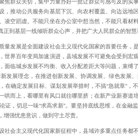
聚焦群众关切，集中力量办好一批让群众可感可及的实
设，推动公共服务向基层下沉、向农村覆盖、向边远地
、凌空蹈虚。不能只坐在办公室中想当然，不能只看材
真正到基层一线倾听群众心声，并把广大人民群众的智慧
质量发展是全面建设社会主义现代化国家的首要任务，
，世界百年变局加速演进，县域发展不可避免会受到宏
，面临城乡发展不均衡、收入分配差距大等问题，束缚
彻新发展理念，在推进创新发展、协调发展、绿色发展、
，在确定发展目标、谋划发展举措时，不搞“急就章”，
一哄而上，看哪里有风口就往哪里挤；在新产业新赛道
论证，切忌一味“求高求新”。要坚持底线思维，在金融
，增强忧患意识，做到守土尽责。
设社会主义现代化国家新征程中，县域许多重点任务都