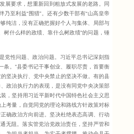
量发展要求，想重新回到粗放式发展的老路。同
乃至利益“围猎”。还有少数干部有“山高皇帝
上不够纯洁，没有正确把握好个人与集体、局部与
、树什么样的政绩、靠什么树政绩”的问题，锤
是党性问题、政治问题。习近平总书记深刻指
一条。”县委书记干事创业、履职尽责，首要衡
定的坚决执行、党中央禁止的坚决不做。有的县
力、政治执行力的表现，是没有同党中央决策部
武装，坚持用习近平新时代中国特色社会主义思
治上考量，自觉同党的理论和路线方针政策对标
着正确政治方向前进。坚决杜绝表态高调、行动
畅通无阻。落实管党治党政治责任，坚持严管和
向，为担当者担当、为实干者撑腰，推动全县干