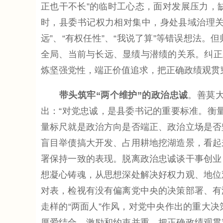
正也干不长”的临时工心态，面对发展压力，
时，县委书记权力相对集中，身处县域治理关
远”、“有权任性”、“我说了算”等错误想法
全局、当前与长远、显绩与潜绩的关系。纠正
炼坚强党性，端正价值追求，把正确政绩观贯
带头筑牢“两个维护”的政治忠诚
。善莫
出：“对党忠诚，是县委书记的重要标准。衡
量标尺就是政治方向是否端正、政治立场是否
盲目举债搞大开发、占用耕地挖湖造景，看起
署保持一致的表现。脱离政治忠诚谈干事创业
想凝心铸魂，从思想深处解决好权力观、地位
对表，检视有没有偏离党中央的决策部署、有
走样的“两面人”作风，对党中央作出的重大
厚爱结合、激励和约束并重，把正确政绩观贯