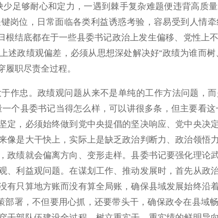
缺少足够耐心和定力，一遇到棘手复杂难题便违背高质
键岗位，日常面临各类利益诱惑考验，容易受到人情牵绊
。但归根结底都在于一些县委书记政治上发生偏移、党性
上述政绩观偏差，必须从思想深处解决好“政绩为谁而树
穿履职尽责全过程。
大于作忠。政绩观问题从来不是单纯的工作方法问题，而
量一个县委书记当得怎么样，可以讲很多条，但主要看这
坚定，必须始终做到党中央提倡的坚决响应、党中央决
来像是大干快上，实际上是缺乏政治判断力、政治领悟
，政绩就会偏离方向、变形走样。县委书记要强化理论
观、利益观问题。在谋划工作、推动发展时，首先从政
没有只算地方账而没有算全局账，确保县域发展始终沿
决策部署，不但要用心抓，还要带头干，确保政令在县域
穿干部队伍建设全过程，树立重实干、重实绩的鲜明导