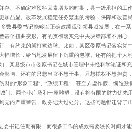
存、不确定难预料因素增多的时期，县一级承担的工作
更加凸显。改革发展稳定任务繁重的考验，保障和改善
大多数县委书记能够以正确政绩观引领县域发展，在一系
差甚至扭曲变形。有的贯彻落实党中央决策部署不用心
行，有约束的就打擦边球。比如，某区委原书记落实党
大幅增长，给当地发展留下沉重的包袱。还有的把个人
如，某县级市市委原书记在城市管理中未经科学论证和充分
会影响。还有的只想当官不想干事、只想揽权不想担责
财的“形象工程”、“政绩工程”，甚至弄虚作假、编造数
仿古城门、两个小广场和一座雕塑，没有将有限的财力优先
到党内严重警告、政务记大过处分。这些问题都违背了
委书记任期有限，而很多工作的成效需要较长时间才能显