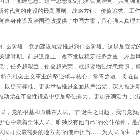
习近平党建思想。这一思想深刻把握管党治党、兴党强
明新时代党的建设的最高原则、战略方针、价值追求、工
党自身建设及治国理政提供了中国方案，具有强大真理
么阶段，党的建设就要推进到什么阶段。这是加强党的建
关键时期。前进道路上，改革发展稳定任务之重，矛盾
杂，任务越艰巨，使命越光荣，就越要增强忧患意识，
国特色社会主义事业的坚强领导核心。常青之道，贵在自
，以更高标准、更实举措推进全面从严治党，深入推进
推动党在革命性锻造中更加坚强有力、更加充满活力，以
，党的根基和血脉在人民。”自诞生之日起，我们党就把
禄“心中装着全体人民、唯独没有他自己”的公仆精神，是
到人民群众最需要的地方去”的使命担当……为人民而生