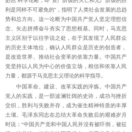
必然”科学论断，即“资产阶级的灭亡和无产阶级的胜
利是同样不可避免的”，指明了人类社会发展的总趋
精神文明
势和总方向。这一论断为中国共产党人坚定理想信
文明创建
文明实践
文明培育
念、矢志拼搏奋斗夯实了思想根基。同时，马克思
先进典型
主义区别于以往学说之处，在于其发现了人民群众
的历史主体地位，确认人民群众是历史的创造者，
社会宣传
是改造世界、推动社会变革的依靠力量。中国共产
思想政治教育
爱国主义教育
全民国防教育
党坚持以人民为中心的价值立场，相信和依靠人民
红色资源保护利
力量，都源于马克思主义理论的科学指导。
用
中国革命、建设、改革实践的淬炼。中国共产
新闻出版
党人的实践，是一部波澜壮阔的史诗，成功与挫折
交织，胜利与失败并存，成为催生精神特质的丰厚
精品出版
全民阅读
出版监管
土壤。毛泽东同志在总结大革命失败后的艰难岁月
扫黄打非
时说：“中国共产党和中国人民并没有被吓倒，被征
电影工作