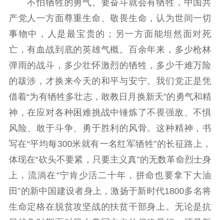
不怕牺牲的勇气。要奋斗就会有牺牲，中国共
产党人一方面尊重生命、敬畏生命，认为世间一切
事物中，人是最宝贵的；另一方面能坦然面对死
亡，有血战到底的英雄气概。百余年来，多少枪林
弹雨的战斗，多少壮怀激烈的牺牲，多少千难万险
的跋涉，才换来今天的和平与安宁。我们党正是凭
借着“为有牺牲多壮志，敢教日月换新天”的勇气和精
神，在应对各种困难挑战中锤炼了不畏强敌、不惧
风险、敢于斗争、勇于胜利的风骨。这种精神，书
写在“平均每300米就有一名红军牺牲”的长征路上，
体现在“砍头不要紧，只要主义真”的无数革命烈士身
上，流淌在“宁肯少活二十年，拼命也要拿下大油
田”的新中国建设者身上，激扬于新时代1800多名将
生命定格在脱贫攻坚战的扶贫干部身上。无论是抗