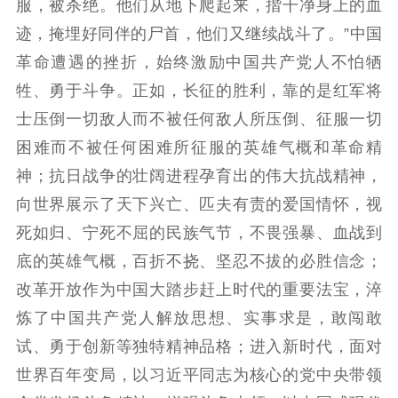
服，被杀绝。他们从地下爬起来，揩干净身上的血
电影创作
电影市场
迹，掩埋好同伴的尸首，他们又继续战斗了。”中国
革命遭遇的挫折，始终激励中国共产党人不怕牺
机关党建
牲、勇于斗争。正如，长征的胜利，靠的是红军将
党建要闻
学习在线
士压倒一切敌人而不被任何敌人所压倒、征服一切
困难而不被任何困难所征服的英雄气概和革命精
文化人才
神；抗日战争的壮阔进程孕育出的伟大抗战精神，
紫金人才
职称评审
向世界展示了天下兴亡、匹夫有责的爱国情怀，视
死如归、宁死不屈的民族气节，不畏强暴、血战到
数据资源
底的英雄气概，百折不挠、坚忍不拔的必胜信念；
公共服务
改革开放作为中国大踏步赶上时代的重要法宝，淬
新时代公民素养
新闻出版
作品著作权
炼了中国共产党人解放思想、实事求是，敢闯敢
提升资源库
政务服务
登记服务
试、勇于创新等独特精神品格；进入新时代，面对
科研创新
智库服务
文艺创作
世界百年变局，以习近平同志为核心的党中央带领
服务管理平台
管理平台
服务管理