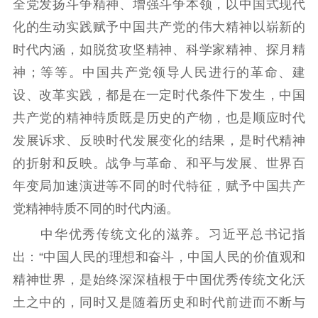
全党发扬斗争精神、增强斗争本领，以中国式现代
文化产业
数字出版
新闻发布工作备
化的生动实践赋予中国共产党的伟大精神以崭新的
统计分析
审读服务
案管理系统
时代内涵，如脱贫攻坚精神、科学家精神、探月精
电影
理论宣讲
政工继续教育学
服务
共建共享平台
习平台
神；等等。中国共产党领导人民进行的革命、建
设、改革实践，都是在一定时代条件下发生，中国
责任编辑注册
业务申报系统
共产党的精神特质既是历史的产物，也是顺应时代
发展诉求、反映时代发展变化的结果，是时代精神
的折射和反映。战争与革命、和平与发展、世界百
年变局加速演进等不同的时代特征，赋予中国共产
党精神特质不同的时代内涵。
中华优秀传统文化的滋养。习近平总书记指
出：“中国人民的理想和奋斗，中国人民的价值观和
精神世界，是始终深深植根于中国优秀传统文化沃
土之中的，同时又是随着历史和时代前进而不断与