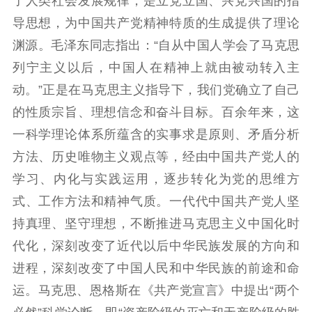
了人类社会发展规律，是立党立国、兴党兴国的指
导思想，为中国共产党精神特质的生成提供了理论
理论学习
宣传宣讲
研究阐释
渊源。毛泽东同志指出：“自从中国人学会了马克思
哲学社科
列宁主义以后，中国人在精神上就由被动转入主
动。”正是在马克思主义指导下，我们党确立了自己
社科强省
工作通知
成果集萃
的性质宗旨、理想信念和奋斗目标。百余年来，这
江苏文脉
资料下载
一科学理论体系所蕴含的实事求是原则、矛盾分析
新闻宣传
方法、历史唯物主义观点等，经由中国共产党人的
主题宣传
对外宣传
新闻发布
学习、内化与实践运用，逐步转化为党的思维方
记者之家
品牌栏目
式、工作方法和精神气质。一代代中国共产党人坚
持真理、坚守理想，不断推进马克思主义中国化时
文化文艺
代化，深刻改变了近代以后中华民族发展的方向和
精品生产
文化惠民
文化传承
进程，深刻改变了中国人民和中华民族的前途和命
文化交流
体制改革
文化产业
运。马克思、恩格斯在《共产党宣言》中提出“两个
紫金文化艺术节
品牌活动
紫艺舞台