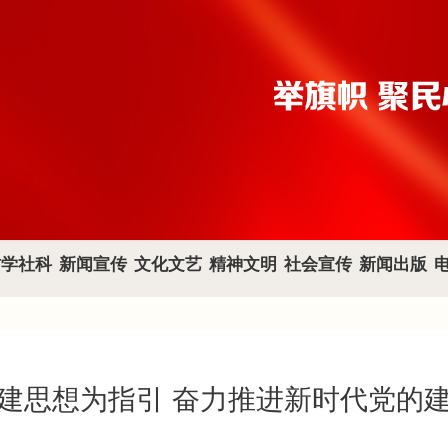
哲学社科
新闻宣传
文化文艺
精神文明
社会宣传
新闻出版
建思想为指引 奋力推进新时代党的