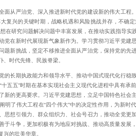
面从严治党、深入推进新时代党的建设新的伟大工程。
大复兴的关键时期，战略机遇和风险挑战并存，不确定难
思想在研究问题解决问题中丰富发展，在推动实践指导实
动党在新时代展现新气象新作为。学习贯彻习近平党建
问题新挑战，坚定不移推进全面从严治党，保持党的先
仆、时代先锋、民族脊梁。
的长期执政能力和领导水平、推动中国式现代化行稳致
“十五五”时期在基本实现社会主义现代化进程中具有承
了新的更高要求。习近平党建思想，立足中国特色社会
阐明了伟大工程在“四个伟大”中的决定性作用，为新时
、思想引领力、群众组织力、社会号召力，推动全党更
善于斗争，更加积极有为地应对挑战、推动高质量发展
复兴的壮美华章。