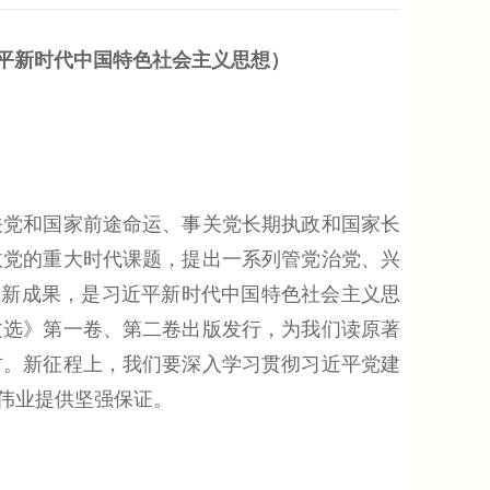
平新时代中国特色社会主义思想）
党和国家前途命运、事关党长期执政和国家长
政党的重大时代课题，提出一系列管党治党、兴
最新成果，是习近平新时代中国特色社会主义思
文选》第一卷、第二卷出版发行，为我们读原著
材。新征程上，我们要深入学习贯彻习近平党建
伟业提供坚强保证。