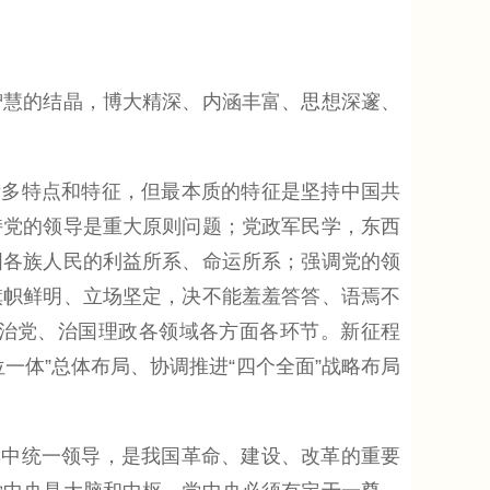
慧的结晶，博大精深、内涵丰富、思想深邃、
多特点和特征，但最本质的特征是坚持中国共
持党的领导是重大原则问题；党政军民学，东西
国各族人民的利益所系、命运所系；强调党的领
旗帜鲜明、立场坚定，决不能羞羞答答、语焉不
治党、治国理政各领域各方面各环节。新征程
一体”总体布局、协调推进“四个全面”战略布局
中统一领导，是我国革命、建设、改革的重要