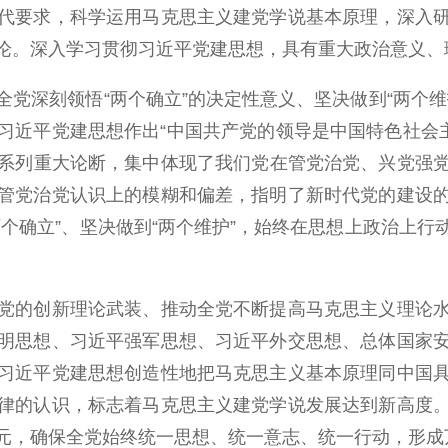
要求，科学运用马克思主义建党学说基本原理，深入研
论。深入学习贯彻习近平党建思想，具有重大政治意义、
深刻领悟“两个确立”的决定性意义、坚决做到“两个维
习近平党建思想作出“中国共产党的领导是中国特色社会主
等一系列重大论断，集中体现了我们党在管党治党、兴党强
管党治党认识上的模糊和偏差，指明了新时代党的建设
个确立”、坚决做到“两个维护”，始终在思想上政治上
的创新理论武装、推动全党不断提高马克思主义理论水
明思想、习近平强军思想、习近平外交思想、总体国家
习近平党建思想创造性地把马克思主义基本原理同中国
律的认识，标志着马克思主义建党学说发展达到新高度
元，确保全党始终统一思想、统一意志、统一行动，形成