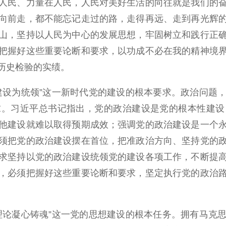
人民、力量在人民，人民对美好生活的向往就是我们的
向前走，都不能忘记走过的路，走得再远、走到再光辉
山，坚持以人民为中心的发展思想，牢固树立和践行正
把握好这些重要论断和要求，以功成不必在我的精神境
历史检验的实绩。
设为统领”这一新时代党的建设的根本要求。政治问题，
求。习近平总书记指出，党的政治建设是党的根本性建设
他建设就难以取得预期成效；强调党的政治建设是一个
须把党的政治建设摆在首位，把准政治方向、坚持党的
求坚持以党的政治建设统领党的建设各项工作，不断提
，必须把握好这些重要论断和要求，坚定执行党的政治
论凝心铸魂”这一党的思想建设的根本任务。拥有马克思