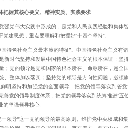
体把握其核心要义、精神实质、实践要求
强党伟大实践中形成的，是党和人民实践经验和集体智
平党建思想，重点要理解和把握好“十四个坚持”。
国特色社会主义最本质的特征”。中国特色社会主义有诸
是新时代坚持和发展中国特色社会主义的根本保证；坚
量；党的领导是党和国家的根本所在、命脉所在，是全
统、整体加以落实；坚持党的领导是方向性问题，必须
帜鲜明坚持和加强党的全面领导，把党的领导落实到管党
善党的领导制度体系，把党的领导落实到统筹推进“五位
业的坚强领导核心。
一领导”这一党的领导的最高原则。维护党中央权威和集