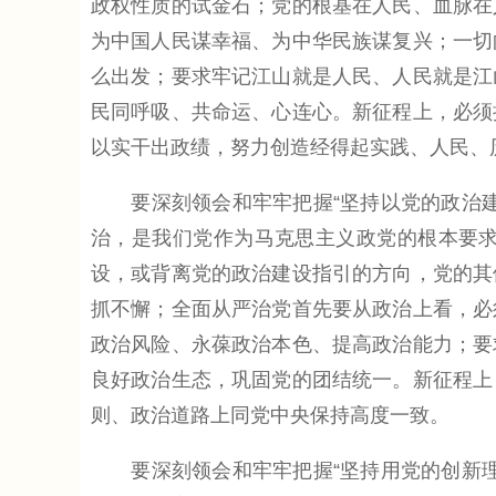
政权性质的试金石；党的根基在人民、血脉在
为中国人民谋幸福、为中华民族谋复兴；一切
么出发；要求牢记江山就是人民、人民就是江
民同呼吸、共命运、心连心。新征程上，必须
以实干出政绩，努力创造经得起实践、人民、
要深刻领会和牢牢把握“坚持以党的政治建
治，是我们党作为马克思主义政党的根本要
设，或背离党的政治建设指引的方向，党的其
抓不懈；全面从严治党首先要从政治上看，必
政治风险、永葆政治本色、提高政治能力；要
良好政治生态，巩固党的团结统一。新征程上
则、政治道路上同党中央保持高度一致。
要深刻领会和牢牢把握“坚持用党的创新理