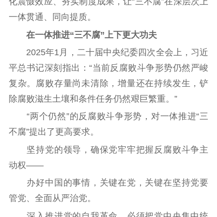
化震慑效应、夯实制度成果，让“三不腐”在深层次上
一体贯通、同向提质。
在一体推进“三不腐”上下更大功夫
2025年1月，二十届中央纪委四次全会上，习近
平总书记深刻指出：“当前反腐败斗争形势仍然严峻
复杂。腐败存量尚未清除，增量还在持续发生，铲
除腐败滋生土壤和条件任务仍然艰巨繁重。”
“两个仍然”的反腐败斗争形势，对一体推进“三
不腐”提出了更高要求。
坚持党的领导，确保党牢牢把握反腐败斗争主
动权——
办好中国的事情，关键在党，关键在坚持党要
管党、全面从严治党。
深入推进党的自我革命，必须把党中央集中统