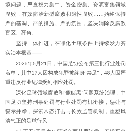
境问题，严查权力集中、资金密集、资源富集领域
腐败，有效防治新型腐败和隐性腐败……始终保持
严的基调、严的措施、严的氛围，坚决消除反腐败
盲区、死角。
坚持一体推进，在净化土壤条件上持续发力夯
实治本根基——
2026年5月21日，中国足协公布第三批行业处罚
名单，其中17人因构成犯罪被终身“禁足”，48人因严
重违反行业纪律受到相应处罚。
深化足球领域腐败和“假赌黑”问题系统治理，中
国足协坚持刑事处罚与行业处罚有机衔接，惩处与
警示并举，探索常态打击与长效监管机制，重塑风
清气正的足球行风。