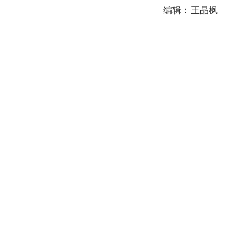
编辑：王晶枫