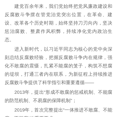
建党百余年来，我们党始终把党风廉政建设和
社会宣传
反腐败斗争摆在管党治党突出位置，在革命、建
思想政治教育
爱国主义教育
全民国防教育
设、改革各个历史时期，始终坚持刀刃向内，坚决
红色资源保护利
惩治腐败、整肃作风积弊，持续净化党内政治生
用
态。
新闻出版
进入新时代，以习近平同志为核心的党中央深
刻总结反腐败经验，把握反腐败斗争内在规律，强
精品出版
全民阅读
出版监管
化不敢腐的震慑，扎紧不能腐的笼子，构筑不想腐
扫黄打非
的堤坝，打通三者内在联系，为新征程上持续推进
电影工作
反腐败斗争提供了科学指引和重要遵循——
电影创作
电影市场
2013年，提出“形成不敢腐的惩戒机制、不能腐
的防范机制、不易腐的保障机制”；
机关党建
2019年，首次完整提出“一体推进不敢腐、不能
党建要闻
学习在线