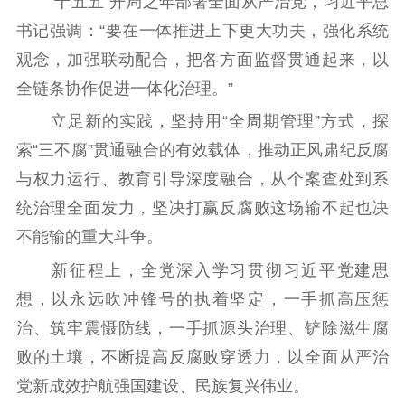
“十五五”开局之年部署全面从严治党，习近平总
书记强调：“要在一体推进上下更大功夫，强化系统
观念，加强联动配合，把各方面监督贯通起来，以
全链条协作促进一体化治理。”
立足新的实践，坚持用“全周期管理”方式，探
索“三不腐”贯通融合的有效载体，推动正风肃纪反腐
与权力运行、教育引导深度融合，从个案查处到系
统治理全面发力，坚决打赢反腐败这场输不起也决
不能输的重大斗争。
新征程上，全党深入学习贯彻习近平党建思
想，以永远吹冲锋号的执着坚定，一手抓高压惩
治、筑牢震慑防线，一手抓源头治理、铲除滋生腐
败的土壤，不断提高反腐败穿透力，以全面从严治
党新成效护航强国建设、民族复兴伟业。