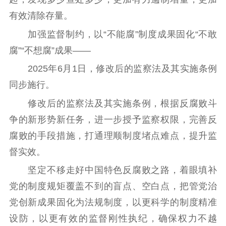
有效清除存量。
加强监督制约，以“不能腐”制度成果固化“不敢
腐”“不想腐”成果——
2025年6月1日，修改后的监察法及其实施条例
同步施行。
修改后的监察法及其实施条例，根据反腐败斗
争的新形势新任务，进一步授予监察权限，完善反
腐败的手段措施，打通理顺制度堵点难点，提升监
督实效。
坚定不移走好中国特色反腐败之路，着眼填补
党的制度规矩覆盖不到的盲点、空白点，把管党治
党创新成果固化为法规制度，以更科学的制度精准
设防，以更有效的监督刚性执纪，确保权力不越