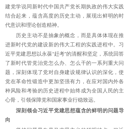
建党学说同新时代中国共产党长期执政的伟大实践
结合起来，蕴含高度的历史主动，展现出鲜明的时
代意识和理论创造精神。
历史主动不是抽象的概念，而是具体体现在推
进新时代党的建设新的伟大工程的实践进程中。习
近平党建思想以永葆“赶考”的清醒和坚定，系统回答
了新时代管党治党怎么办、怎么干的一系列重大问
题，深刻体现了党对自身建设规律认识的深化，使
党在革命性锻造中更加坚强有力，在应对国内外各
种风险和考验的历史进程中始终成为全国人民的主
心骨，引领保障党和国家事业行稳致远。
深刻领会习近平党建思想蕴含的鲜明的问题导
向