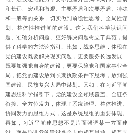
和长远、宏观和微观、主要矛盾和次要矛盾、特殊
和一般等的关系，切实做到前瞻性思考、全局性谋
划、整体性推进党的建设。这为我们科学认识问
题、准确分析问题、更好解决问题树立了典范，提
供了科学的方法论指引。比如，战略思维，体现在
党的建设既要解决现实问题，更要服务长远发展；
既要加强党自身的建设，更要保障党和国家事业全
局，把党的建设放到长期执政条件下思考，放到强
国建设、民族复兴大局中谋划。又如，在习近平党
建思想科学指引下，党的建设全领域覆盖、全链条
衔接、全方位发力，体现了系统治理、整体推进、
协同发力的思维方式，这是系统思维的重要体现。
再如，习近平党建思想不是片面强调某一方面建
设，而是强调党的建设各个方面相互贯通、相互支