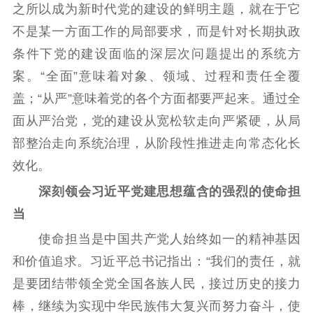
之所以成为新时代党的建设的鲜明主题，就在于它
不是某一方面工作的局部要求，而是针对长期执政
条件下党的建设面临的深层次问题提出的系统方
案。“全面”意味着对象、领域、过程和责任全覆
盖；“从严”意味着党的各个方面都要严起来。通过全
面从严治党，党的建设从宽松软走向严紧硬，从局
部整治走向系统治理，从阶段性推进走向常态化长
效化。
深刻领会习近平党建思想蕴含的强烈的使命担
当
使命担当是中国共产党人始终如一的精神基因
和价值追求。习近平总书记指出：“我们的责任，就
是要团结带领全党全国各族人民，接过历史的接力
棒，继续为实现中华民族伟大复兴而努力奋斗，使