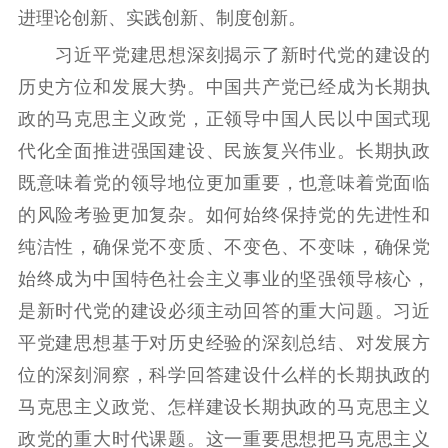
进理论创新、实践创新、制度创新。
习近平党建思想深刻揭示了新时代党的建设的
历史方位和发展大势。中国共产党已经成为长期执
政的马克思主义政党，正领导中国人民以中国式现
代化全面推进强国建设、民族复兴伟业。长期执政
既意味着党的领导地位更加重要，也意味着党面临
的风险考验更加复杂。如何始终保持党的先进性和
纯洁性，确保党不变质、不变色、不变味，确保党
始终成为中国特色社会主义事业的坚强领导核心，
是新时代党的建设必须主动回答的重大问题。习近
平党建思想基于对历史经验的深刻总结、对发展方
位的深刻洞察，科学回答建设什么样的长期执政的
马克思主义政党、怎样建设长期执政的马克思主义
政党的重大时代课题。这一重要思想把马克思主义