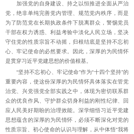
加强党的自身建设、持之以恒推进全面从严治
党，绝非单纯完善党内管理、规范党内秩序，而是
为了防范党在长期执政条件下脱离群众，警惕党员
干部在权力诱惑、利益考验中淡化人民立场，坚决
守住党的性质宗旨不动摇，归根结底是坚持不忘初
心、牢记使命的必然要求。因此，深厚的为民情怀
是贯穿习近平党建思想的价值根基。
“坚持不忘初心、牢记使命”作为“十四个坚持”的
重要内容，使这份深厚的为民情怀具体落实在管党
治党、兴党强党全部实践之中，体现为密切联系群
众的优良作风、守护群众切身利益的刚性纪律、回
应人民美好期盼的治理效能。深学细悟习近平党建
思想蕴含的深厚的为民情怀，必须不断深化对党的
性质宗旨、初心使命的认识与理解，从中体悟“我将