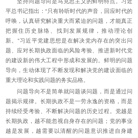
坚持问题导向是马克思主义的鲜明特点。习近
平总书记指出：“只有聆听时代的声音，回应时代的
呼唤，认真研究解决重大而紧迫的问题，才能真正
把握住历史脉络、找到发展规律，推动理论创
新。”习近平党建思想是在解决党内存在的突出问
题、应对长期执政面临的风险考验、推进新时代党
的建设新的伟大工程中形成和发展的。鲜明的问题
导向，生动体现了不断发现和解决党的建设面临的
重大理论和实践问题的务实品格。
问题导向不是简单就问题谈问题，而是通过问
题揭示规律。长期执政不是一劳永逸的资格，而是
持续经受考验、不断解决问题的历史过程。党越是
长期执政，越不能忽视自身存在的问题；党的事业
越是发展，越需要以清醒的问题意识推进自身建