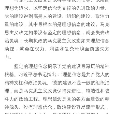
马克思主义政党是以科学理论为指导、以崇高
文化交流
体制改革
文化产业
理想为追求、以坚定信念为支撑的先进政治力量。
紫金文化艺术节
品牌活动
紫艺舞台
党的建设说到底是人的建设、组织的建设、政治力
精神文明
量的建设，其中最根本的是理想信念的建设。马克
思主义政党如果没有坚定的理想信念，就会失去政
文明创建
文明实践
文明培育
治灵魂；长期执政的马克思主义政党如果理想信念
先进典型
动摇，就会在权力、利益和复杂环境面前迷失方
社会宣传
向。
坚定的理想信念揭示了党的建设最深层的精神
思想政治教育
爱国主义教育
全民国防教育
根基。习近平总书记指出：“理想信念是共产党人的
红色资源保护利
用
精神支柱和政治灵魂。”党的建设不是一般的组织治
理，而是马克思主义政党保持先进性、纯洁性和战
新闻出版
斗力的政治工程。理想信念是党的各方面建设的精
精品出版
全民阅读
出版监管
神源头。没有理想信念，政治建设容易流于形式，
扫黄打非