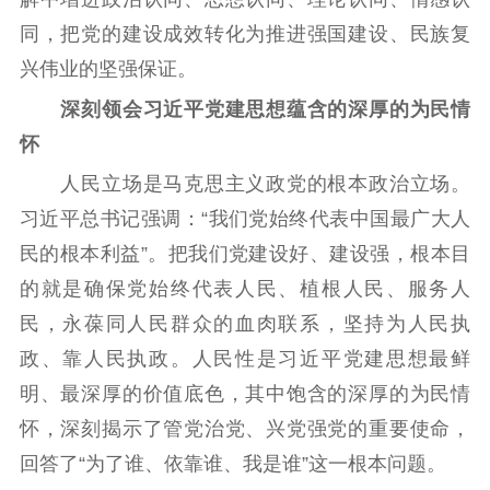
同，把党的建设成效转化为推进强国建设、民族复
兴伟业的坚强保证。
深刻领会习近平党建思想蕴含的深厚的为民情
怀
人民立场是马克思主义政党的根本政治立场。
习近平总书记强调：“我们党始终代表中国最广大人
民的根本利益”。把我们党建设好、建设强，根本目
的就是确保党始终代表人民、植根人民、服务人
民，永葆同人民群众的血肉联系，坚持为人民执
政、靠人民执政。人民性是习近平党建思想最鲜
明、最深厚的价值底色，其中饱含的深厚的为民情
怀，深刻揭示了管党治党、兴党强党的重要使命，
回答了“为了谁、依靠谁、我是谁”这一根本问题。