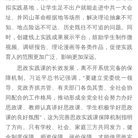
公共服务
拟实践基地，让学生足不出户就能走进中共一大会
址、井冈山革命根据地等场所，解决理论抽象不可
新时代公民素养
新闻出版
作品著作权
知、地点险远不可达、历史既往不可追的问题。同
提升资源库
政务服务
登记服务
时，创建线上实践成果展示平台，鼓励学生制作微
科研创新
智库服务
文艺创作
服务管理平台
管理平台
服务管理
视频、调研报告、理论漫画等各类作品，促使实践
文化产业
数字出版
新闻发布工作备
育人的范围更加广泛、影响更加深远。
统计分析
审读服务
案管理系统
思政实践课的长效发展，离不开系统完备的保
电影
理论宣讲
政工继续教育学
障机制。习近平总书记强调，“要建立党委统一领
服务
共建共享平台
习平台
导、党政齐抓共管、有关部门各负其责、全社会协
责任编辑注册
业务申报系统
同配合的工作格局，推动形成全党全社会努力办好
思政课、教师认真讲好思政课、学生积极学好思政
课的良好氛围”，这为完善思政实践课保障机制指明
了方向。只有学校、社会、家庭三方共同发力，健
全制度保障、师资保障、评价保障，才能使思政实