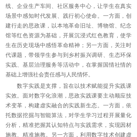
线、企业生产车间、社区服务中心，让学生在真实
新闻出版
场景中感知时代发展、践行初心使命。一方面，创
精品出版
全民阅读
出版监管
建行走的思政课，以本地革命旧址、博物馆、纪念
扫黄打非
馆等红色资源为基础，开展沉浸式红色教育，使学
生在历史现场中感悟革命精神；另一方面，关注时
电影工作
代课题，带领学生参与到乡村振兴调研、生态环保
电影创作
电影市场
实践、基层治理服务等活动中，在掌握国情社情的
机关党建
基础上增强社会责任感与人民情怀。
数字实践是支撑，旨在以技术赋能提升实践课
党建要闻
学习在线
实效。面对数字化浪潮，思政实践课要主动顺应技
文化人才
术变革，构建虚实融合的实践新生态。一方面，依
托数据挖掘与智能算法，对学生学习过程开展量化
紫金人才
职称评审
分析，精准把握其认知特点与实践需求，实现因材
数据资源
施教、精准施教。另一方面，利用数字技术创建虚