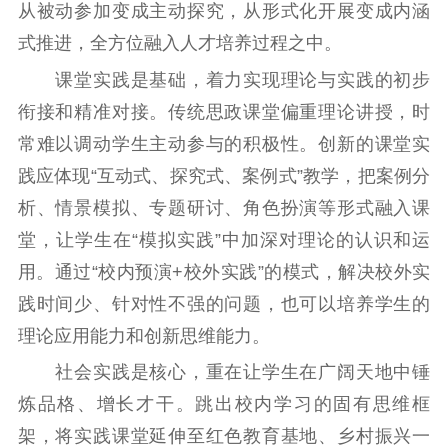
记者之家
品牌栏目
从被动参加变成主动探究，从形式化开展变成内涵
式推进，全方位融入人才培养过程之中。
文化文艺
课堂实践是基础，着力实现理论与实践的初步
精品生产
文化惠民
文化传承
衔接和精准对接。传统思政课堂偏重理论讲授，时
文化交流
体制改革
文化产业
常难以调动学生主动参与的积极性。创新的课堂实
紫金文化艺术节
品牌活动
紫艺舞台
践应体现“互动式、探究式、案例式”教学，把案例分
精神文明
析、情景模拟、专题研讨、角色扮演等形式融入课
堂，让学生在“模拟实践”中加深对理论的认识和运
文明创建
文明实践
文明培育
用。通过“校内预演+校外实践”的模式，解决校外实
先进典型
践时间少、针对性不强的问题，也可以培养学生的
社会宣传
理论应用能力和创新思维能力。
社会实践是核心，重在让学生在广阔天地中锤
思想政治教育
爱国主义教育
全民国防教育
炼品格、增长才干。跳出校内学习的固有思维框
红色资源保护利
用
架，将实践课堂延伸至红色教育基地、乡村振兴一