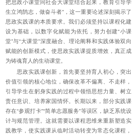
把思政小课堂同社会大课堂结合起来，教育引导学
信息公开年度报
生立鸿鹄志，做奋斗者”，这一重要论述深刻揭示了
告
政策法规
思政实践课的本质要求。我们必须坚持以课程化建
工作动态
设为基础，以数字化赋能为依托，努力创建“小课
堂”与“大课堂”深度融合、理论阐释和实践体验双向
理论武装
赋能的创新模式，使思政实践课提质增效，真正成
为铸魂育人的生动课堂。
理论学习
宣传宣讲
研究阐释
思政实践课创新，首先要坚持育人初心，突出
哲学社科
价值引领的核心地位，确保改革不偏离、不走样，
社科强省
工作通知
成果集萃
引导学生在躬身实践的过程中领悟思想力量、树立
江苏文脉
资料下载
责任意识、培养家国情怀。长期以来，部分实践课
存在“参观打卡”“简单志愿服务”等误区，缺乏系统设
新闻宣传
计与规范管理。这就需要以课程思维来重新塑造实
主题宣传
对外宣传
新闻发布
践教学，使实践课从临时活动转变为常态化课程，