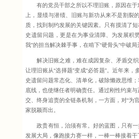
有的党员干部之所以不理旧账，原因在于对显
上，显绩与潜绩、旧账与新功从来不是割裂
质，找到制约发展的关键因素。只有摸清了短
史遗留问题，更是在为事业清障、为发展积势
我”的担当解决棘手事，在啃下“硬骨头”中破
解决旧账之难，难在成因复杂、矛盾交织，
让理旧账从“选择题”变成“必答题”。近年来
史遗留问题常态化、清单化，破除懒政思维；
底线，也使继任者明确责任。通过刚性约束与正
交、终身追责的全链条机制，一方面，对“为官
家脱颖而出。
政贵有恒，治须有常。好的蓝图，只有一抓
发展大局，像跑接力赛一样，一棒一棒接着干下