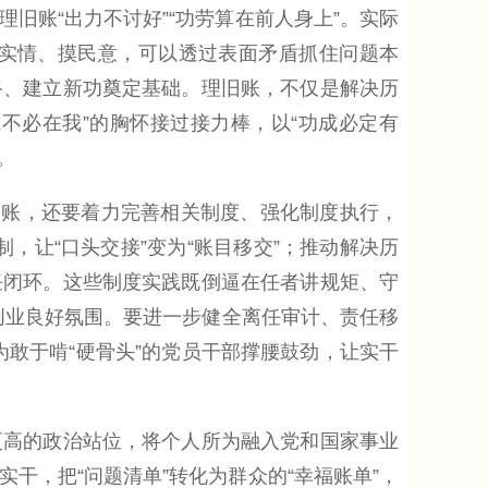
账“出力不讨好”“功劳算在前人身上”。实际
实情、摸民意，可以透过表面矛盾抓住问题本
路、建立新功奠定基础。理旧账，不仅是解决历
不必在我”的胸怀接过接力棒，以“功成必定有
。
账，还要着力完善相关制度、强化制度执行，
，让“口头交接”变为“账目移交”；推动解决历
任闭环。这些制度实践既倒逼在任者讲规矩、守
事创业良好氛围。要进一步健全离任审计、责任移
为敢于啃“硬骨头”的党员干部撑腰鼓劲，让实干
高的政治站位，将个人所为融入党和国家事业
干，把“问题清单”转化为群众的“幸福账单”，