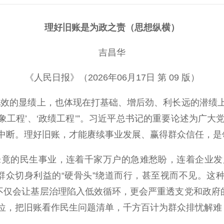
理好旧账是为政之责（思想纵横）
吉昌华
《人民日报》（2026年06月17日 第 09 版）
效的显绩上，也体现在打基础、增后劲、利长远的潜绩上
形象工程’、‘政绩工程’”。习近平总书记的重要论述为广
中断。理好旧账，才能赓续事业发展、赢得群众信任，是
的民生事业，连着千家万户的急难愁盼，连着企业发
关群众切身利益的“硬骨头”绕道而行，甚至视而不见。这
不仅会让基层治理陷入低效循环，更会严重透支党和政府
位，把旧账看作民生问题清单，千方百计为群众排忧解难