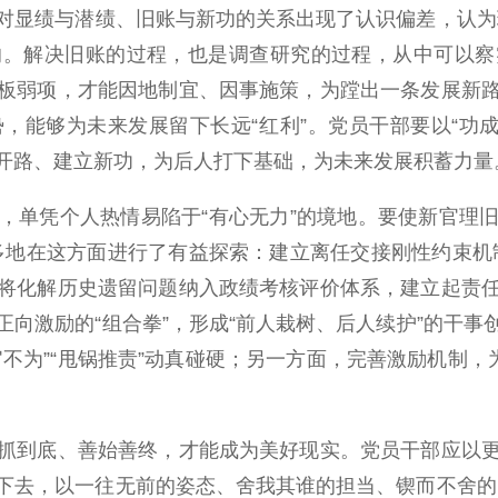
绩与潜绩、旧账与新功的关系出现了认识偏差，认为理旧
的。解决旧账的过程，也是调查研究的过程，从中可以察
板弱项，才能因地制宜、因事施策，为蹚出一条发展新
，能够为未来发展留下长远“红利”。党员干部要以“功成
局开路、建立新功，为后人打下基础，为未来发展积蓄力量
单凭个人热情易陷于“有心无力”的境地。要使新官理旧
，多地在这方面进行了有益探索：建立离任交接刚性约束机制
将化解历史遗留问题纳入政绩考核评价体系，建立起责
向激励的“组合拳”，形成“前人栽树、后人续护”的干
不为”“甩锅推责”动真碰硬；另一方面，完善激励机制，
到底、善始善终，才能成为美好现实。党员干部应以更
去，以一往无前的姿态、舍我其谁的担当、锲而不舍的实