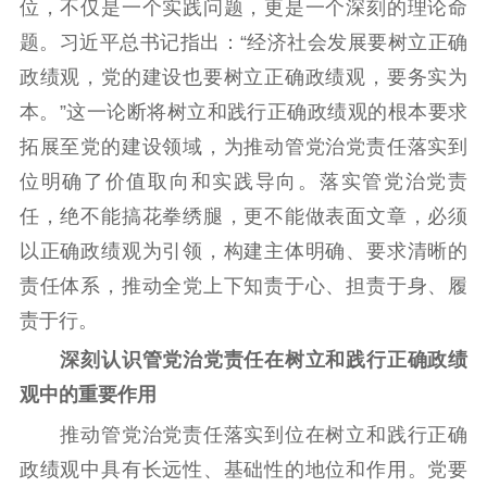
位，不仅是一个实践问题，更是一个深刻的理论命
题。习近平总书记指出：“经济社会发展要树立正确
首页
政绩观，党的建设也要树立正确政绩观，要务实为
江苏要闻
本。”这一论断将树立和践行正确政绩观的根本要求
拓展至党的建设领域，为推动管党治党责任落实到
公示公告
位明确了价值取向和实践导向。落实管党治党责
通知公告
信息公开制度
信息公开指南
任，绝不能搞花拳绣腿，更不能做表面文章，必须
信息公开年度报
以正确政绩观为引领，构建主体明确、要求清晰的
告
政策法规
责任体系，推动全党上下知责于心、担责于身、履
责于行。
工作动态
深刻认识管党治党责任在树立和践行正确政绩
理论武装
观中的重要作用
推动管党治党责任落实到位在树立和践行正确
理论学习
宣传宣讲
研究阐释
政绩观中具有长远性、基础性的地位和作用。党要