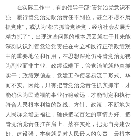
在实际工作中，有的领导干部“管党治党意识不
党建要闻
学习在线
强，履行管党治党政治责任不到位，甚至不愿不屑
文化人才
抓党建”，或认为“都去抓管党治党，经济社会发展没
精力抓了”，出现这些问题的根本原因就在于其未能
紫金人才
职称评审
深刻认识到管党治党责任在树立和践行正确政绩观
数据资源
中的重要地位和作用，在思想深处仍将管党治党视
为副业而非主业。政绩观端正，管党治党就能真抓
公共服务
实干；政绩观偏差，党建工作便容易流于形式、华
新时代公民素养
新闻出版
作品著作权
而不实。因此，只有把管党治党责任抓实抓牢，才
提升资源库
政务服务
登记服务
能确保为民造福的事业行稳致远，才能制定和执行
科研创新
智库服务
文艺创作
符合人民根本利益的路线、方针、政策，不断地为
服务管理平台
管理平台
服务管理
人民群众增进福祉，确保把老百姓的事情办好。把
文化产业
数字出版
新闻发布工作备
统计分析
审读服务
案管理系统
管党治党责任扛在肩上、落在实处，把党自身建设
电影
理论宣讲
政工继续教育学
好、建设强，本身就是对人民最大的负责、最根本