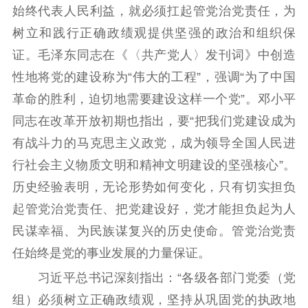
哲学社科
始终代表人民利益，就必须扛起管党治党责任，为
社科强省
工作通知
成果集萃
树立和践行正确政绩观提供坚强的政治和组织保
江苏文脉
资料下载
证。毛泽东同志在《〈共产党人〉发刊词》中创造
性地将党的建设称为“伟大的工程”，强调“为了中国
新闻宣传
革命的胜利，迫切地需要建设这样一个党”。邓小平
主题宣传
对外宣传
新闻发布
同志在改革开放初期也指出，要“把我们党建设成为
记者之家
品牌栏目
有战斗力的马克思主义政党，成为领导全国人民进
行社会主义物质文明和精神文明建设的坚强核心”。
文化文艺
历史经验表明，无论形势如何变化，只有切实担负
精品生产
文化惠民
文化传承
起管党治党责任、把党建设好，党才能担负起为人
文化交流
体制改革
文化产业
民谋幸福、为民族谋复兴的历史使命。管党治党责
紫金文化艺术节
品牌活动
紫艺舞台
任始终是党的事业发展的力量保证。
精神文明
习近平总书记深刻指出：“各级各部门党委（党
组）必须树立正确政绩观，坚持从巩固党的执政地