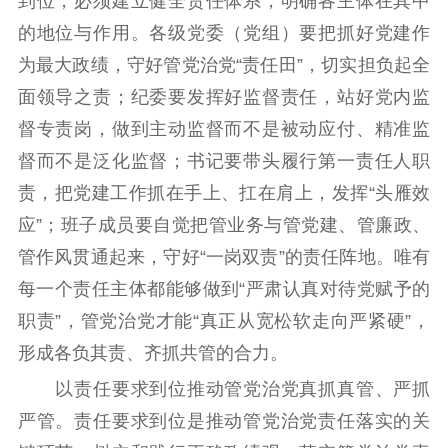
到位，必须建立健全责任体系，明确各主体在其中
的地位与作用。各级党委（党组）要把抓好党建作
为最大政绩，守好管党治党“责任田”，切实担负起全
面领导之责；纪委要发挥好监督责任，站好党内监
督专责岗，做到主动监督而不是被动应付、精准监
督而不是泛化监督；书记要带头履行第一责任人职
责，把党建工作抓在手上、扛在肩上，发挥“头雁效
应”；班子成员要自觉把管业务与管党建、管廉政、
管作风贯通起来，守好“一岗双责”的责任阵地。唯有
每一个责任主体都能够做到“严肃认真对待党赋予的
职责”，管党治党才能“真正从宽松软走向严紧硬”，
形成各负其责、齐抓共管的合力。
以责任要求到位推动管党治党真抓真管、严抓
严管。责任要求到位是推动管党治党责任落实的关