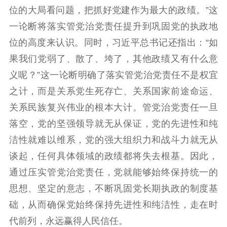
文明创建
文明实践
文明培育
位的大局看问题，把抓好党建作为最大的政绩。”这
先进典型
一论断将落实管党治党责任提升到巩固党的执政地
社会宣传
位的高度来认识。同时，习近平总书记还指出：“如
果我们党弱了、散了、垮了，其他政绩又有什么意
思想政治教育
爱国主义教育
全民国防教育
义呢？”这一论断明确了落实管党治党责任不是权宜
红色资源保护利
之计，而是关系党生死存亡、关系国家前途命运、
用
关系民族复兴伟业的根本大计。管党治党责任一旦
新闻出版
落空，党的坚强领导就无从保证，党的先进性和纯
精品出版
全民阅读
出版监管
洁性就难以维系，党的强大组织力和战斗力就无从
扫黄打非
谈起，任何具体领域的政绩都将失去根基。因此，
通过压实管党治党责任，党就能够始终保持统一的
电影工作
思想、坚定的意志，不断巩固党长期执政的制度基
电影创作
电影市场
础，从而确保党始终保持先进性和纯洁性，走在时
代前列，永远赢得人民信任。
机关党建