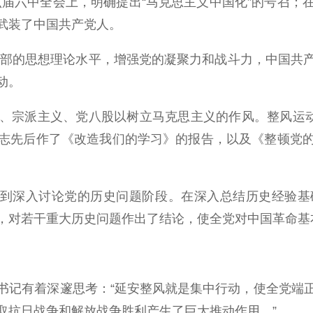
六届六中全会上，明确提出“马克思主义中国化”的号召；
武装了中国共产党人。
部的思想理论水平，增强党的凝聚力和战斗力，中国共
动。
宗派主义、党八股以树立马克思主义的作风。整风运动贯
志先后作了《改造我们的学习》的报告，以及《整顿党
行到深入讨论党的历史问题阶段。在深入总结历史经验基
，对若干重大历史问题作出了结论，使全党对中国革命基
记有着深邃思考：“延安整风就是集中行动，使全党端正
取抗日战争和解放战争胜利产生了巨大推动作用。”