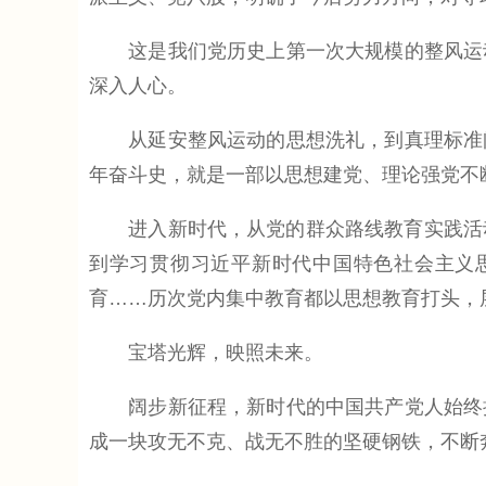
这是我们党历史上第一次大规模的整风运动
深入人心。
从延安整风运动的思想洗礼，到真理标准问
年奋斗史，就是一部以思想建党、理论强党不
进入新时代，从党的群众路线教育实践活动、
到学习贯彻习近平新时代中国特色社会主义
育……历次党内集中教育都以思想教育打头，
宝塔光辉，映照未来。
阔步新征程，新时代的中国共产党人始终把
成一块攻无不克、战无不胜的坚硬钢铁，不断