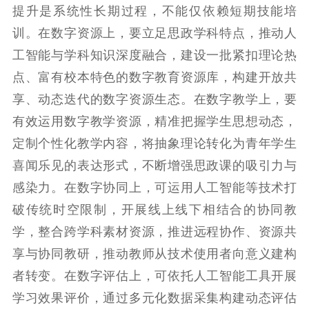
提升是系统性长期过程，不能仅依赖短期技能培
精品出版
全民阅读
出版监管
训。在数字资源上，要立足思政学科特点，推动人
扫黄打非
工智能与学科知识深度融合，建设一批紧扣理论热
点、富有校本特色的数字教育资源库，构建开放共
电影工作
享、动态迭代的数字资源生态。在数字教学上，要
电影创作
电影市场
有效运用数字教学资源，精准把握学生思想动态，
定制个性化教学内容，将抽象理论转化为青年学生
机关党建
喜闻乐见的表达形式，不断增强思政课的吸引力与
党建要闻
学习在线
感染力。在数字协同上，可运用人工智能等技术打
文化人才
破传统时空限制，开展线上线下相结合的协同教
学，整合跨学科素材资源，推进远程协作、资源共
紫金人才
职称评审
享与协同教研，推动教师从技术使用者向意义建构
数据资源
者转变。在数字评估上，可依托人工智能工具开展
学习效果评价，通过多元化数据采集构建动态评估
公共服务