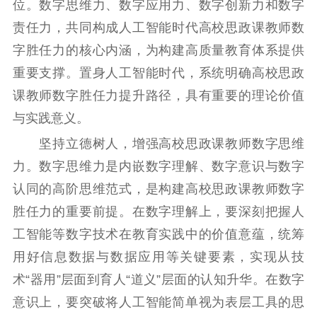
位。数字思维力、数字应用力、数字创新力和数字
告
政策法规
责任力，共同构成人工智能时代高校思政课教师数
工作动态
字胜任力的核心内涵，为构建高质量教育体系提供
重要支撑。置身人工智能时代，系统明确高校思政
理论武装
课教师数字胜任力提升路径，具有重要的理论价值
与实践意义。
理论学习
宣传宣讲
研究阐释
坚持立德树人，增强高校思政课教师数字思维
哲学社科
力。数字思维力是内嵌数字理解、数字意识与数字
社科强省
工作通知
成果集萃
认同的高阶思维范式，是构建高校思政课教师数字
江苏文脉
资料下载
胜任力的重要前提。在数字理解上，要深刻把握人
工智能等数字技术在教育实践中的价值意蕴，统筹
新闻宣传
用好信息数据与数据应用等关键要素，实现从技
主题宣传
对外宣传
新闻发布
术“器用”层面到育人“道义”层面的认知升华。在数字
记者之家
品牌栏目
意识上，要突破将人工智能简单视为表层工具的思