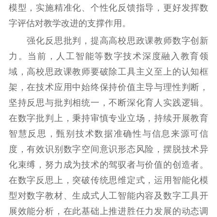
模型，实施精准化、个性化反馈指导，更好发挥数
新时代公民素养
新闻出版
作品著作权
字评估对教学改进的支撑作用。
提升资源库
政务服务
登记服务
强化反思批判，提高高校思政课教师数字创新
科研创新
智库服务
文艺创作
力。当前，人工智能等数字技术深度融入教育领
服务管理平台
管理平台
服务管理
域，高校思政课教师要破除工具主义至上的认知框
文化产业
数字出版
新闻发布工作备
统计分析
审读服务
案管理系统
架，在技术应用中始终保持价值主导与理性判断，
电影
理论宣讲
政工继续教育学
坚持反思与批判相统一，不断深化育人实践逻辑。
服务
共建共享平台
习平台
在数字批判上，秉持审慎专业立场，持续开展教育
责任编辑注册
业务申报系统
智慧反思，甄别技术数据准确性与信息来源可信
度，有效识别数字空间意识形态风险，摆脱技术异
化束缚，努力成为技术的驾驭者与价值的创造者。
在数字反思上，突破传统思维定式，运用智能化模
型对数字教材、生成式人工智能内容及数字工具开
展效能分析，在此基础上推进胜任力发展的动态调