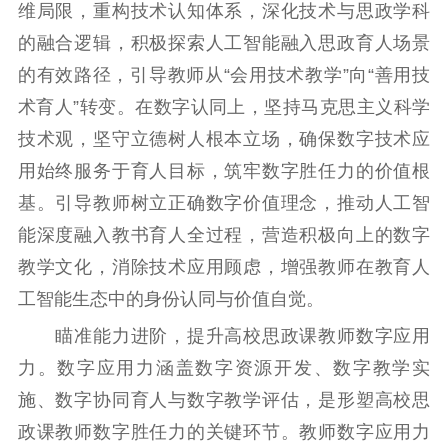
维局限，重构技术认知体系，深化技术与思政学科
文化文艺
的融合逻辑，积极探索人工智能融入思政育人场景
精品生产
文化惠民
文化传承
的有效路径，引导教师从“会用技术教学”向“善用技
文化交流
体制改革
文化产业
术育人”转变。在数字认同上，坚持马克思主义科学
紫金文化艺术节
品牌活动
紫艺舞台
技术观，坚守立德树人根本立场，确保数字技术应
精神文明
用始终服务于育人目标，筑牢数字胜任力的价值根
基。引导教师树立正确数字价值理念，推动人工智
文明创建
文明实践
文明培育
能深度融入教书育人全过程，营造积极向上的数字
先进典型
教学文化，消除技术应用顾虑，增强教师在教育人
社会宣传
工智能生态中的身份认同与价值自觉。
瞄准能力进阶，提升高校思政课教师数字应用
思想政治教育
爱国主义教育
全民国防教育
力。数字应用力涵盖数字资源开发、数字教学实
红色资源保护利
用
施、数字协同育人与数字教学评估，是形塑高校思
政课教师数字胜任力的关键环节。教师数字应用力
新闻出版