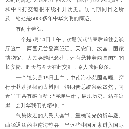
又到访寓意“天圆地方”的天坛。国外有观察者总结，
江苏文脉
资料下载
和中国打交道根本绕不开历史。访问期间目之所
新闻宣传
及，处处是5000多年中华文明的踪迹。
主题宣传
对外宣传
新闻发布
有两个镜头。
记者之家
品牌栏目
一个是5月14日上午，欢迎仪式结束后前往会谈
厅途中，两国元首登高望远。天安门、故宫、国家
文化文艺
博物馆、人民英雄纪念碑，还有悬挂着两国国旗的
精品生产
文化惠民
文化传承
长安街。昨天与今天在此交汇，令人感触良多。
文化交流
体制改革
文化产业
一个镜头是15日上午，中南海小范围会晤。穿
紫金文化艺术节
品牌活动
紫艺舞台
行于苍劲挺拔的古树间，特朗普总统兴致盎然，习
精神文明
近平主席有感而发：“展现生命，展现历史。站在这
里，会升华我们的精神。”
文明创建
文明实践
文明培育
气势恢宏的人民大会堂、重檐琉光的祈年殿、
先进典型
曲径通幽的中南海静谷，当这些中国元素进入国际