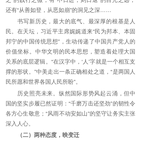
文化人才
还有“从善如登，从恶如崩”的洞见之深……
紫金人才
职称评审
书写新历史，最大的底气、最深厚的根基是人
民。在天坛，习近平主席娓娓道来“民为邦本、本固
数据资源
邦宁的中国传统思想”，生动传递了中国共产党人的
公共服务
价值坐标。中华文明的民本思想，塑造着处理大国
新时代公民素养
新闻出版
作品著作权
关系的底层逻辑。“在汉字中，‘人’字就是一个相互支
提升资源库
政务服务
登记服务
撑的形状。”中美走出一条正确相处之道，“是两国人
科研创新
智库服务
文艺创作
民所愿和世界各国人民所盼”。
服务管理平台
管理平台
服务管理
历史照亮未来。纵然国际形势风起云涌，但中
文化产业
数字出版
新闻发布工作备
国的坚实步履已然证明：“千磨万击还坚劲”的韧性令
统计分析
审读服务
案管理系统
各方心生敬意；“风雨不动安如山”的坚守让务实主张
电影
理论宣讲
政工继续教育学
服务
共建共享平台
习平台
深入人心。
责任编辑注册
业务申报系统
（二）两种态度，映变迁