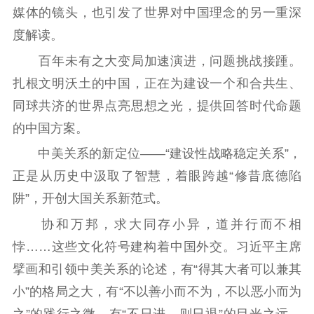
社会宣传
媒体的镜头，也引发了世界对中国理念的另一重深
度解读。
思想政治教育
爱国主义教育
全民国防教育
红色资源保护利
百年未有之大变局加速演进，问题挑战接踵。
用
扎根文明沃土的中国，正在为建设一个和合共生、
同球共济的世界点亮思想之光，提供回答时代命题
新闻出版
的中国方案。
精品出版
全民阅读
出版监管
中美关系的新定位——“建设性战略稳定关系”，
扫黄打非
正是从历史中汲取了智慧，着眼跨越“修昔底德陷
电影工作
阱”，开创大国关系新范式。
协和万邦，求大同存小异，道并行而不相
电影创作
电影市场
悖……这些文化符号建构着中国外交。习近平主席
机关党建
擘画和引领中美关系的论述，有“得其大者可以兼其
党建要闻
学习在线
小”的格局之大，有“不以善小而不为，不以恶小而为
之”的践行之微，有“不日进，则日退”的目光之远，