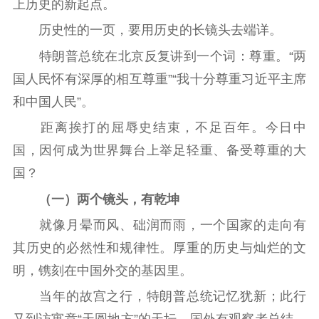
上历史的新起点。
江苏要闻
历史性的一页，要用历史的长镜头去端详。
公示公告
特朗普总统在北京反复讲到一个词：尊重。“两
国人民怀有深厚的相互尊重”“我十分尊重习近平主席
通知公告
信息公开制度
信息公开指南
和中国人民”。
信息公开年度报
告
政策法规
距离挨打的屈辱史结束，不足百年。今日中
国，因何成为世界舞台上举足轻重、备受尊重的大
工作动态
国？
（一）两个镜头，有乾坤
理论武装
就像月晕而风、础润而雨，一个国家的走向有
理论学习
宣传宣讲
研究阐释
其历史的必然性和规律性。厚重的历史与灿烂的文
哲学社科
明，镌刻在中国外交的基因里。
当年的故宫之行，特朗普总统记忆犹新；此行
社科强省
工作通知
成果集萃