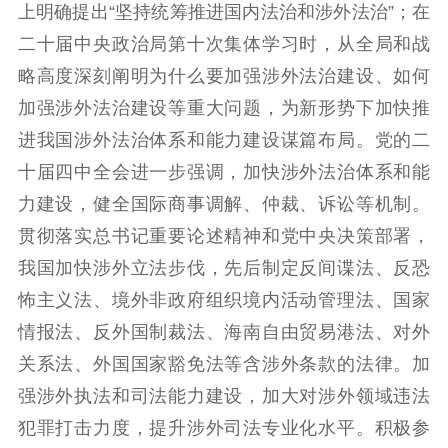
上明确提出“坚持统筹推进国内法治和涉外法治”；在
提升资源库
政务服务
登记服务
二十届中央政治局第十次集体学习时，从全局和战
科研创新
智库服务
文艺创作
略高度深刻阐明为什么要加强涉外法治建设、如何
服务管理平台
管理平台
服务管理
加强涉外法治建设等重大问题，为新形势下加快推
文化产业
数字出版
新闻发布工作备
统计分析
审读服务
案管理系统
进我国涉外法治体系和能力建设谋篇布局。党的二
电影
理论宣讲
政工继续教育学
十届四中全会进一步强调，加快涉外法治体系和能
服务
共建共享平台
习平台
力建设，健全国际商事调解、仲裁、诉讼等机制。
责任编辑注册
业务申报系统
贯彻落实总书记重要论述精神和党中央决策部署，
我国加快涉外立法步伐，先后制定反间谍法、反恐
怖主义法、境外非政府组织境内活动管理法、国家
情报法、反外国制裁法、海南自由贸易港法、对外
关系法、外国国家豁免法等含涉外条款的法律。加
强涉外执法和司法能力建设，加大对涉外领域违法
犯罪打击力度，提升涉外司法专业化水平。积极参