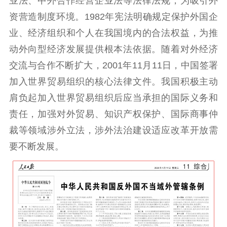
业法、中外合作经营企业法等法律法规，为吸引外
精品生产
文化惠民
文化传承
资营造制度环境。1982年宪法明确规定保护外国企
文化交流
体制改革
文化产业
业、经济组织和个人在我国境内的合法权益，为推
紫金文化艺术节
品牌活动
紫艺舞台
动外向型经济发展提供根本法依据。随着对外经济
交流与合作不断扩大，2001年11月11日，中国签署
精神文明
加入世界贸易组织的核心法律文件。我国积极主动
文明创建
文明实践
文明培育
肩负起加入世界贸易组织后应当承担的国际义务和
先进典型
责任，加强对外贸易、知识产权保护、国际商事仲
裁等领域涉外立法，涉外法治建设适应改革开放需
社会宣传
要不断发展。
思想政治教育
爱国主义教育
全民国防教育
红色资源保护利
用
新闻出版