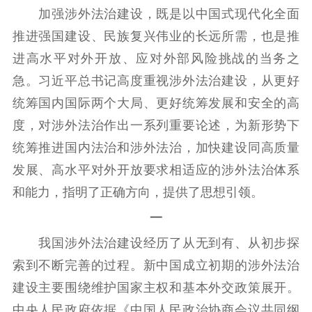
加强涉外法治建设，既是以中国式现代化全面
推进强国建设、民族复兴伟业的长远所需，也是推
进高水平对外开放、应对外部风险挑战的当务之
急。习近平总书记高度重视涉外法治建设，从更好
统筹国内国际两个大局、更好统筹发展和安全的高
度，对涉外法治作出一系列重要论述，为新形势下
统筹推进国内法治和涉外法治，加快建设同高质量
首页
发展、高水平对外开放要求相适应的涉外法治体系
江苏要闻
和能力，指明了正确方向，提供了思想引领。
一
公示公告
我国涉外法治建设经历了从无到有、从初步探
通知公告
信息公开制度
信息公开指南
索到不断完善的过程。新中国成立初期的涉外法治
信息公开年度报
建设主要围绕维护国家主权和基本外交政策展开。
告
政策法规
中央人民政府依据《中国人民政治协商会议共同纲