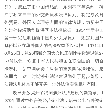
工作动态
领》，废止了旧中国缔结的一系列不平等条约，确
立了独立自主的外交政策和法律原则。制定涉及对
理论武装
外贸易、外国人管理等方面的法律法规，为新中国
的涉外经济活动提供基本法律依据。1954年新中国
理论学习
宣传宣讲
研究阐释
第一部宪法明确新中国对外关系原则，规定对国外
哲学社科
华侨以及在华外国人的合法权益予以保护。1971年1
0月25日，第26届联合国大会以压倒性多数通过第27
社科强省
工作通知
成果集萃
58号决议，恢复中华人民共和国在联合国的一切合
江苏文脉
资料下载
法权利，新中国获得了应有的重要国际法地位。总
新闻宣传
体而言，这一时期涉外法治建设尚处于起步阶段，
主题宣传
对外宣传
新闻发布
法律法规体系不够完善，涉外法治实践相对有限。
记者之家
品牌栏目
改革开放揭开了我国涉外法治建设的新篇章。1
979年通过中外合资经营企业法，后来又出台外资企
文化文艺