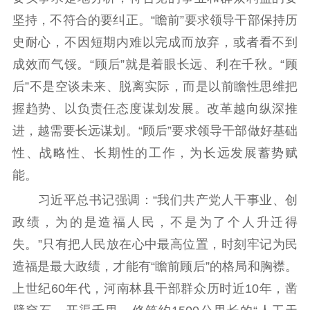
精品出版
全民阅读
出版监管
坚持，不符合的要纠正。“瞻前”要求领导干部保持历
扫黄打非
史耐心，不因短期内难以完成而放弃，或者看不到
电影工作
成效而气馁。“顾后”就是着眼长远、利在千秋。“顾
后”不是空谈未来、脱离实际，而是以前瞻性思维把
电影创作
电影市场
握趋势、以负责任态度谋划发展。改革越向纵深推
机关党建
进，越需要长远谋划。“顾后”要求领导干部做好基础
党建要闻
学习在线
性、战略性、长期性的工作，为长远发展蓄势赋
能。
文化人才
习近平总书记强调：“我们共产党人干事业、创
紫金人才
职称评审
政绩，为的是造福人民，不是为了个人升迁得
数据资源
失。”只有把人民放在心中最高位置，时刻牢记为民
造福是最大政绩，才能有“瞻前顾后”的格局和胸襟。
公共服务
上世纪60年代，河南林县干部群众历时近10年，凿
新时代公民素养
新闻出版
作品著作权