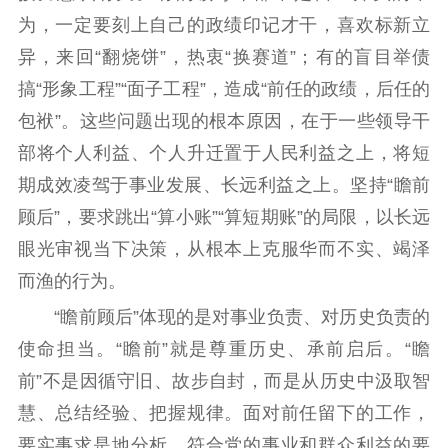
精品生产
文化惠民
文化传承
为，一定要刻上自己的政绩印记才干，喜欢标新立
文化交流
体制改革
文化产业
异，来回“翻烧饼”，热衷“换赛道”；有的盲目举债
紫金文化艺术节
品牌活动
紫艺舞台
搞“形象工程”“面子工程”，造成“前任的政绩，后任的
包袱”。这些问题出现的根本原因，在于一些领导干
精神文明
部将个人利益、个人升迁置于人民利益之上，将短
文明创建
文明实践
文明培育
期成效凌驾于事业发展、长远利益之上。坚持“瞻前
先进典型
顾后”，要求跳出“算小账”“算短期账”的局限，以长远
眼光审视当下决策，从根本上克服华而不实、竭泽
社会宣传
而渔的行为。
思想政治教育
爱国主义教育
全民国防教育
“瞻前顾后”体现的是对事业负责、对历史负责的
红色资源保护利
使命担当。“瞻前”就是尊重历史、承前启后。“瞻
用
前”不是因循守旧、故步自封，而是从历史中汲取智
新闻出版
慧、总结经验、把握规律。面对前任留下的工作，
要实事求是地分析，符合党的事业和群众利益的要