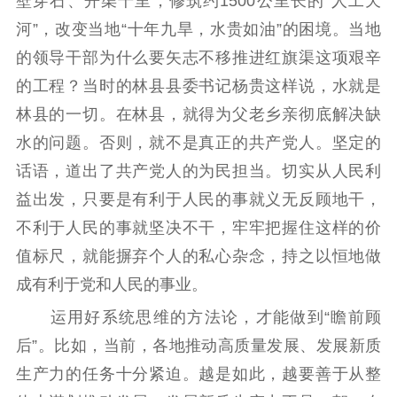
壁穿石、开渠千里，修筑约1500公里长的“人工天
提升资源库
政务服务
登记服务
河”，改变当地“十年九旱，水贵如油”的困境。当地
科研创新
智库服务
文艺创作
的领导干部为什么要矢志不移推进红旗渠这项艰辛
服务管理平台
管理平台
服务管理
的工程？当时的林县县委书记杨贵这样说，水就是
文化产业
数字出版
新闻发布工作备
林县的一切。在林县，就得为父老乡亲彻底解决缺
统计分析
审读服务
案管理系统
水的问题。否则，就不是真正的共产党人。坚定的
电影
理论宣讲
政工继续教育学
服务
共建共享平台
习平台
话语，道出了共产党人的为民担当。切实从人民利
责任编辑注册
业务申报系统
益出发，只要是有利于人民的事就义无反顾地干，
不利于人民的事就坚决不干，牢牢把握住这样的价
值标尺，就能摒弃个人的私心杂念，持之以恒地做
成有利于党和人民的事业。
运用好系统思维的方法论，才能做到“瞻前顾
后”。比如，当前，各地推动高质量发展、发展新质
生产力的任务十分紧迫。越是如此，越要善于从整