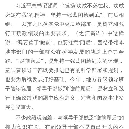
习近平总书记强调：“发扬‘功成不必在我、功成
工作动态
必定有我’的精神，坚持一张蓝图绘到底”。前后相
理论武装
继、一以贯之地落实党中央决策部署，是树立和践
行正确政绩观的重要要求。《之江新语》中这样
理论学习
宣传宣讲
研究阐释
说：“既要善于‘瞻前’，也要注意‘顾后’，团结带领本
哲学社科
地本部门的干部群众在科学发展的轨道上奋力奔
跑。”“瞻前顾后”，是坚持一张蓝图绘到底的体现，
社科强省
工作通知
成果集萃
意味着领导干部既要推进已有的科学部署和规划，
江苏文脉
资料下载
也要为后续发展打好基础。今年，地方各级领导班
新闻宣传
子陆续换届。领导干部做到“瞻前顾后”，是树立和践
行正确政绩观的题中应有之义，对党和国家事业发
主题宣传
对外宣传
新闻发布
展意义重大。
记者之家
品牌栏目
不少政绩观偏差，与领导干部缺乏“瞻前顾后”的
文化文艺
接力意识有关。有的领导干部不是自己开头的不