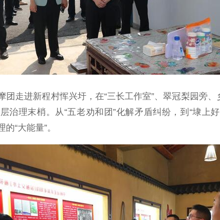
走进新程村恽兴圩，在“三长工作室”、翠冠梨园旁、乡
层治理末梢。从“五老劝和团”化解矛盾纠纷，到“埭上
理的“大能量”。