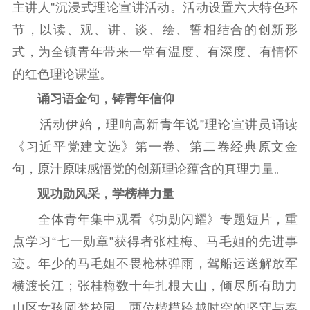
主讲人”沉浸式理论宣讲活动。活动设置六大特色环
精品生产
文化惠民
文化传承
节，以读、观、讲、谈、绘、誓相结合的创新形
文化交流
体制改革
文化产业
式，为全镇青年带来一堂有温度、有深度、有情怀
紫金文化艺术节
品牌活动
紫艺舞台
的红色理论课堂。
精神文明
诵习语金句，铸青年信仰
活动伊始，理响高新青年说”理论宣讲员诵读
文明创建
文明实践
文明培育
《习近平党建文选》第一卷、第二卷经典原文金
先进典型
句，原汁原味感悟党的创新理论蕴含的真理力量。
社会宣传
观功勋风采，学榜样力量
思想政治教育
爱国主义教育
全民国防教育
全体青年集中观看《功勋闪耀》专题短片，重
红色资源保护利
点学习“七一勋章”获得者张桂梅、马毛姐的先进事
用
迹。年少的马毛姐不畏枪林弹雨，驾船运送解放军
横渡长江；张桂梅数十年扎根大山，倾尽所有助力
新闻出版
山区女孩圆梦校园，两位楷模跨越时空的坚守与奉