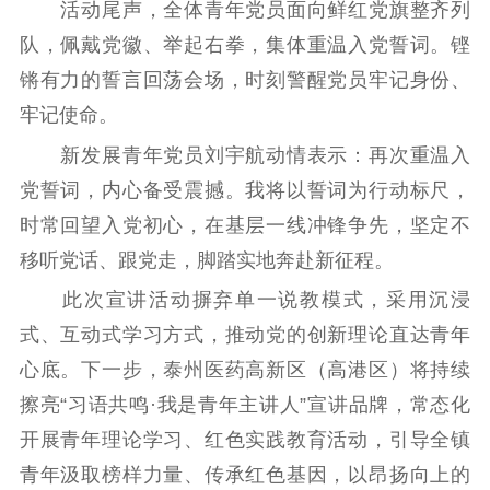
活动尾声，全体青年党员面向鲜红党旗整齐列
队，佩戴党徽、举起右拳，集体重温入党誓词。铿
锵有力的誓言回荡会场，时刻警醒党员牢记身份、
牢记使命。
新发展青年党员刘宇航动情表示：再次重温入
党誓词，内心备受震撼。我将以誓词为行动标尺，
时常回望入党初心，在基层一线冲锋争先，坚定不
移听党话、跟党走，脚踏实地奔赴新征程。
此次宣讲活动摒弃单一说教模式，采用沉浸
式、互动式学习方式，推动党的创新理论直达青年
心底。下一步，泰州医药高新区（高港区）将持续
擦亮“习语共鸣·我是青年主讲人”宣讲品牌，常态化
开展青年理论学习、红色实践教育活动，引导全镇
青年汲取榜样力量、传承红色基因，以昂扬向上的