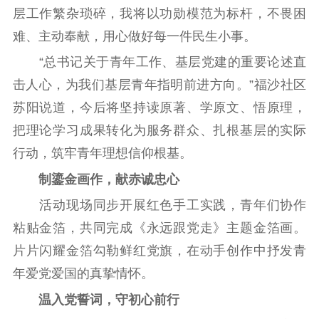
新时代公民素养
新闻出版
作品著作权
层工作繁杂琐碎，我将以功勋模范为标杆，不畏困
提升资源库
政务服务
登记服务
难、主动奉献，用心做好每一件民生小事。
科研创新
智库服务
文艺创作
“总书记关于青年工作、基层党建的重要论述直
服务管理平台
管理平台
服务管理
击人心，为我们基层青年指明前进方向。”福沙社区
文化产业
数字出版
新闻发布工作备
统计分析
审读服务
案管理系统
苏阳说道，今后将坚持读原著、学原文、悟原理，
电影
理论宣讲
政工继续教育学
把理论学习成果转化为服务群众、扎根基层的实际
服务
共建共享平台
习平台
行动，筑牢青年理想信仰根基。
责任编辑注册
业务申报系统
制鎏金画作，献赤诚忠心
活动现场同步开展红色手工实践，青年们协作
粘贴金箔，共同完成《永远跟党走》主题金箔画。
片片闪耀金箔勾勒鲜红党旗，在动手创作中抒发青
年爱党爱国的真挚情怀。
温入党誓词，守初心前行