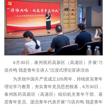
工作动态
理论武装
理论学习
宣传宣讲
研究阐释
哲学社科
社科强省
工作通知
成果集萃
6月30日，泰州医药高新区（高港区）开展“习
江苏文脉
资料下载
语共鸣·我是青年主讲人”沉浸式理论宣讲活动
新闻宣传
为庆祝中国共产党成立105周年，持续抓实青年
主题宣传
对外宣传
新闻发布
理论学习教育，夯实青年党员思想根基，6月30日，
记者之家
品牌栏目
泰州医药高新区（高港区）组织机关青年干部、基
层青年党员、团员青年代表开展“习语共鸣·我是青年
文化文艺