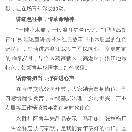
精品出版
全民阅读
出版监管
献，让在场青年深受触动。
扫黄打非
讲红色往事，传革命精神
电影工作
“一艘小木船，一段渡江红色记忆。”“理响高新
青年说”理论宣讲员带来红色故事《小木船里的红色
电影创作
电影市场
记忆》，生动讲述渡江战役中军民同心、奋勇向前
机关党建
的峥嵘岁月，结合医药高新区（高港区）沿江地域
党建要闻
学习在线
特色，带领青年感悟本土红色底蕴。
话青春担当，抒奋进心声
文化人才
在青年交流分享环节，大家结合自身岗位、学
紫金人才
职称评审
习感悟踊跃发言，围绕基层治理、乡村振兴、产业
数据资源
发展等工作畅谈青年责任与时代使命。
永胜社区青年朱晶晶表示，马毛姐、张桂梅用
公共服务
一生诠释忠诚与奉献，是我们青年最好的榜样。基