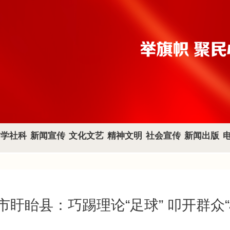
哲学社科
新闻宣传
文化文艺
精神文明
社会宣传
新闻出版
市盱眙县：巧踢理论“足球” 叩开群众“