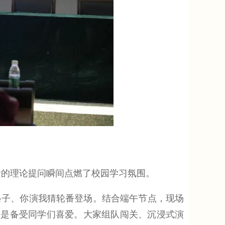
活的理论提问瞬间点燃了校园学习氛围。
子、你演我猜轮番登场。结合端午节点，现场
更是备受同学们喜爱。大家组队闯关、沉浸式演