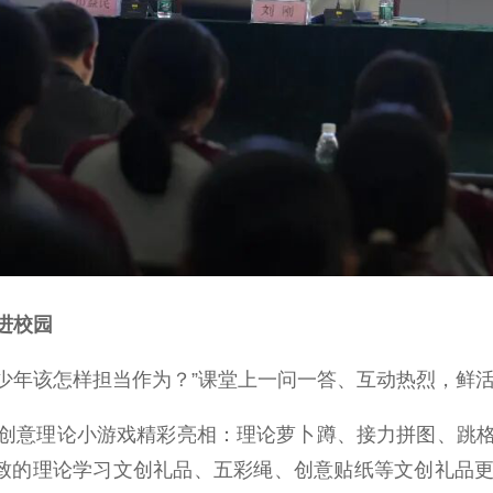
进校园
少年该怎样担当作为？”课堂上一问一答、互动热烈，鲜
意理论小游戏精彩亮相：理论萝卜蹲、接力拼图、跳格
精致的理论学习文创礼品、五彩绳、创意贴纸等文创礼品