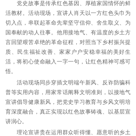
紫金文化艺术节
品牌活动
紫艺舞台
党史故事是传承红色基因、厚植家国情怀的鲜
活教材。活动现场，宣讲人肖天以一方红色头巾为
精神文明
切入点，串联起革命先辈坚守信仰、舍生取义、为
文明创建
文明实践
文明培育
国奉献的动人往事。他用接地气、有温度的乡土方
先进典型
言回望艰苦卓绝的革命征程，对照当下乡村振兴提
质、民生福祉改善、家家户户安稳幸福的美好生
社会宣传
活，将初心使命融入一字一句，让红色精神可感可
思想政治教育
爱国主义教育
全民国防教育
悟。
红色资源保护利
活动现场同步穿插文明端午新风、反诈防骗科
用
普等实用内容，用家常话阐释文明准则，以接地气
新闻出版
宣讲倡导健康新风，把党史学习教育与乡风文明培
育深度融合，真正实现以红色故事铸魂、以基层宣
精品出版
全民阅读
出版监管
讲润心。
扫黄打非
理论宣讲贵在运用群众听得懂、愿意听的乡土