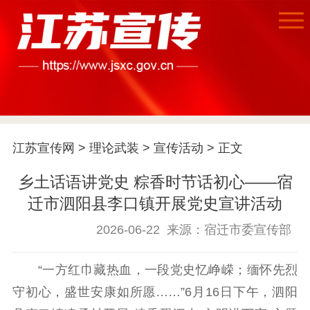
首页
江苏要闻
江苏宣传网
>
理论武装
>
宣传活动
> 正文
公示公告
乡土话语讲党史 粽香时节话初心——宿
迁市泗阳县李口镇开展党史宣讲活动
通知公告
信息公开制度
信息公开指南
信息公开年度报
2026-06-22
来源：宿迁市委宣传部
告
政策法规
“一方红巾藏热血，一段党史忆峥嵘；缅怀先烈
工作动态
守初心，盛世安康如所愿……”6月16日下午，泗阳