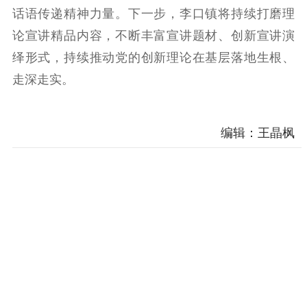
电影工作
话语传递精神力量。下一步，李口镇将持续打磨理
电影创作
电影市场
论宣讲精品内容，不断丰富宣讲题材、创新宣讲演
绎形式，持续推动党的创新理论在基层落地生根、
机关党建
走深走实。
党建要闻
学习在线
文化人才
编辑：王晶枫
紫金人才
职称评审
数据资源
公共服务
新时代公民素养
新闻出版
作品著作权
提升资源库
政务服务
登记服务
科研创新
智库服务
文艺创作