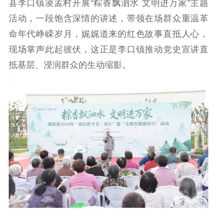
县李口镇凌孟村开展“粽香飘泗水 文明进万家”主题
理论武装
活动，一段饱含深情的讲述，带领在场群众重温革
理论学习
宣传宣讲
研究阐释
命年代峥嵘岁月，娓娓道来的红色故事直抵人心，
哲学社科
现场掌声此起彼伏，这正是李口镇推动党史宣讲直
抵基层、浸润群众的生动缩影。
社科强省
工作通知
成果集萃
江苏文脉
资料下载
新闻宣传
主题宣传
对外宣传
新闻发布
记者之家
品牌栏目
文化文艺
精品生产
文化惠民
文化传承
文化交流
体制改革
文化产业