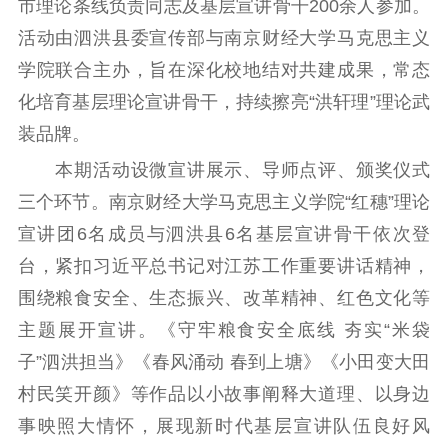
市理论条线负责同志及基层宣讲骨干200余人参加。
理论武装
活动由泗洪县委宣传部与南京财经大学马克思主义
学院联合主办，旨在深化校地结对共建成果，常态
理论学习
宣传宣讲
研究阐释
化培育基层理论宣讲骨干，持续擦亮“洪轩理”理论武
哲学社科
装品牌。
本期活动设微宣讲展示、导师点评、颁奖仪式
社科强省
工作通知
成果集萃
三个环节。南京财经大学马克思主义学院“红穗”理论
江苏文脉
资料下载
宣讲团6名成员与泗洪县6名基层宣讲骨干依次登
新闻宣传
台，紧扣习近平总书记对江苏工作重要讲话精神，
主题宣传
对外宣传
新闻发布
围绕粮食安全、生态振兴、改革精神、红色文化等
记者之家
品牌栏目
主题展开宣讲。《守牢粮食安全底线 夯实“米袋
子”泗洪担当》《春风涌动 春到上塘》《小田变大田
文化文艺
村民笑开颜》等作品以小故事阐释大道理、以身边
精品生产
文化惠民
文化传承
事映照大情怀，展现新时代基层宣讲队伍良好风