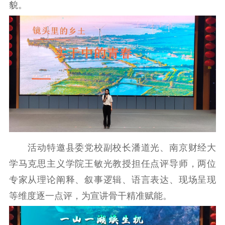
文化交流
体制改革
文化产业
貌。
紫金文化艺术节
品牌活动
紫艺舞台
精神文明
文明创建
文明实践
文明培育
先进典型
社会宣传
思想政治教育
爱国主义教育
全民国防教育
红色资源保护利
活动特邀县委党校副校长潘道光、南京财经大
用
学马克思主义学院王敏光教授担任点评导师，两位
新闻出版
专家从理论阐释、叙事逻辑、语言表达、现场呈现
等维度逐一点评，为宣讲骨干精准赋能。
精品出版
全民阅读
出版监管
扫黄打非