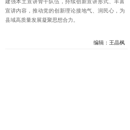
建强本土宣讲骨干队伍，持续创新宣讲形式、丰富
科研创新
智库服务
文艺创作
服务管理平台
管理平台
服务管理
宣讲内容，推动党的创新理论接地气、润民心，为
文化产业
数字出版
新闻发布工作备
县域高质量发展凝聚思想合力。
统计分析
审读服务
案管理系统
电影
理论宣讲
政工继续教育学
服务
共建共享平台
习平台
编辑：王晶枫
责任编辑注册
业务申报系统