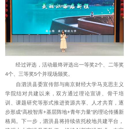
电影工作
电影创作
电影市场
机关党建
党建要闻
学习在线
文化人才
经过评选，活动最终评选出一等奖2个、二等奖
4个、三等奖5个并现场颁奖。
紫金人才
职称评审
自泗洪县委宣传部与南京财经大学马克思主义
数据资源
学院结对共建以来，双方通过理论宣讲、骨干培
公共服务
训、课题研究等形式推进资源共享、人才共育，逐
步形成“高校智库+基层阵地+青年力量”的理论传播新
新时代公民素养
新闻出版
作品著作权
提升资源库
政务服务
登记服务
格局。下一步，泗洪县将持续依托校地共建平台，