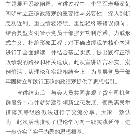
主题展开系统阐释。宣讲过程中，李平军老师深刻
精神文明
阐明树立正确政绩观的重要性与必要性，深入剖析
急功近利、重显绩轻潜绩、重始轻终等错误倾向，
文明创建
文明实践
文明培育
结合典型案例警示党员干部摒弃功利浮躁、力戒形
先进典型
式主义、杜绝形象工程；对正确政绩观的核心内涵
社会宣传
进行了全面解读，并结合基层实践，提出践行正确
政绩观的路径和相关建议。此次宣讲语言朴实、案
思想政治教育
爱国主义教育
全民国防教育
例鲜活，从理论和实践相结合上，为基层党员干部
红色资源保护利
牢固树立和践行正确的政绩观提供了思想指引。
用
宣讲结束后，与会人员共同参观了货车司机党
新闻出版
群服务中心并就党建引领新业态发展、便民惠民举
精品出版
全民阅读
出版监管
措落实等经验做法进行了交流分享。大家一致认
扫黄打非
为，此次活动推动了理论学习向一线实践延伸，进
一步夯实了实干为民的思想根基。
电影工作