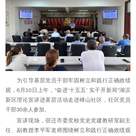
理论学习
宣传宣讲
研究阐释
哲学社科
社科强省
工作通知
成果集萃
江苏文脉
资料下载
新闻宣传
主题宣传
对外宣传
新闻发布
为引导基层党员干部牢固树立和践行正确政绩
记者之家
品牌栏目
观，6月10日上午，“奋进‘十五五’ 实干开新局”湖滨
新区理论宣讲进基层活动走进嶂山社区，社区党员
文化文艺
干部30余人参加。
精品生产
文化惠民
文化传承
宣讲现场，宿迁市委党校党史党建教研室副主
文化交流
体制改革
文化产业
任、副教授李平军老师围绕树立和践行正确政绩观
紫金文化艺术节
品牌活动
紫艺舞台