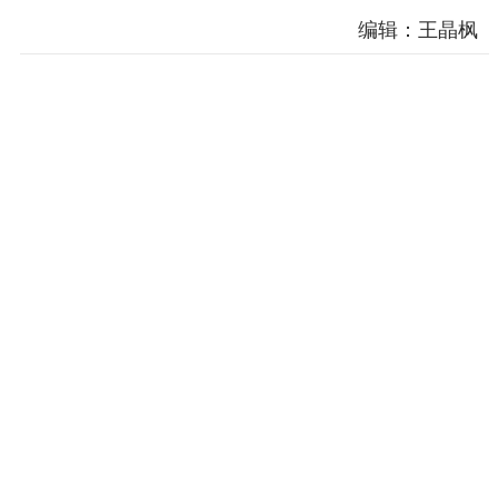
编辑：王晶枫
电影创作
电影市场
机关党建
党建要闻
学习在线
文化人才
紫金人才
职称评审
数据资源
公共服务
新时代公民素养
新闻出版
作品著作权
提升资源库
政务服务
登记服务
科研创新
智库服务
文艺创作
服务管理平台
管理平台
服务管理