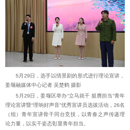
理论武装
理论学习
宣传宣讲
研究阐释
哲学社科
社科强省
工作通知
成果集萃
江苏文脉
资料下载
新闻宣传
5月29日，选手以情景剧的形式进行理论宣讲，
主题宣传
对外宣传
新闻发布
姜堰融媒体中心记者 吴楚鹤 摄影
记者之家
品牌栏目
5月29日，姜堰区举办“立马就干 挺膺担当”青年
理论宣讲暨“理响好声音”优秀宣讲员选拔活动，26名
文化文艺
（组）青年宣讲骨干同台竞技，以青春之声传递理
精品生产
文化惠民
文化传承
论力量，以实干姿态彰显青年担当。
文化交流
体制改革
文化产业