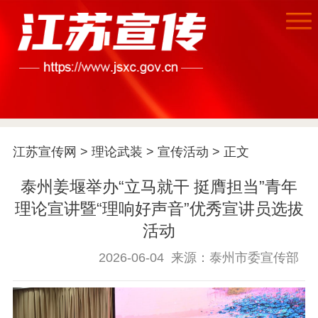
首页
江苏要闻
江苏宣传网
>
理论武装
>
宣传活动
> 正文
泰州姜堰举办“立马就干 挺膺担当”青年
公示公告
理论宣讲暨“理响好声音”优秀宣讲员选拔
通知公告
信息公开制度
信息公开指南
活动
信息公开年度报
2026-06-04
来源：泰州市委宣传部
告
政策法规
工作动态