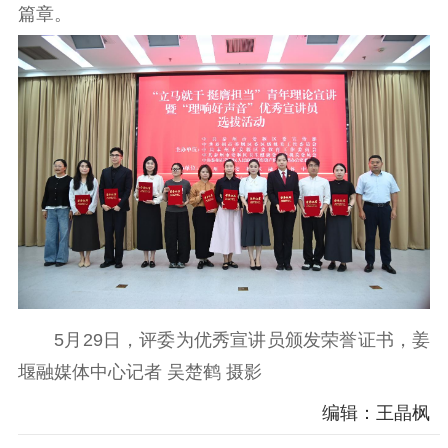
篇章。
电影工作
电影创作
电影市场
机关党建
党建要闻
学习在线
文化人才
紫金人才
职称评审
数据资源
公共服务
5月29日，评委为优秀宣讲员颁发荣誉证书，姜
堰融媒体中心记者 吴楚鹤 摄影
新时代公民素养
新闻出版
作品著作权
提升资源库
政务服务
登记服务
编辑：王晶枫
科研创新
智库服务
文艺创作