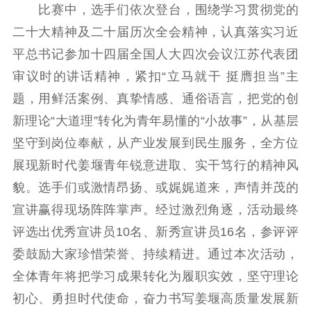
比赛中，选手们依次登台，围绕学习贯彻党的
紫金文化艺术节
品牌活动
紫艺舞台
二十大精神及二十届历次全会精神，认真落实习近
精神文明
平总书记参加十四届全国人大四次会议江苏代表团
审议时的讲话精神，紧扣“立马就干 挺膺担当”主
文明创建
文明实践
文明培育
题，用鲜活案例、真挚情感、通俗语言，把党的创
先进典型
新理论“大道理”转化为青年易懂的“小故事”，从基层
社会宣传
坚守到岗位奉献，从产业发展到民生服务，全方位
展现新时代姜堰青年锐意进取、实干笃行的精神风
思想政治教育
爱国主义教育
全民国防教育
貌。选手们或激情昂扬、或娓娓道来，声情并茂的
红色资源保护利
用
宣讲赢得现场阵阵掌声。经过激烈角逐，活动最终
评选出优秀宣讲员10名、新秀宣讲员16名，参评评
新闻出版
委鼓励大家珍惜荣誉、持续精进。通过本次活动，
精品出版
全民阅读
出版监管
全体青年将把学习成果转化为履职实效，坚守理论
扫黄打非
初心、勇担时代使命，奋力书写姜堰高质量发展新