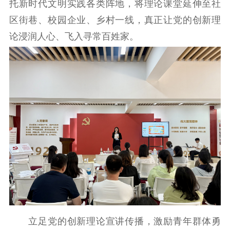
托新时代文明实践各类阵地，将理论课堂延伸至社
理论武装
区街巷、校园企业、乡村一线，真正让党的创新理
论浸润人心、飞入寻常百姓家。
理论学习
宣传宣讲
研究阐释
哲学社科
社科强省
工作通知
成果集萃
江苏文脉
资料下载
新闻宣传
主题宣传
对外宣传
新闻发布
记者之家
品牌栏目
文化文艺
精品生产
文化惠民
文化传承
立足党的创新理论宣讲传播，激励青年群体勇