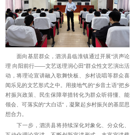
电影工作
电影创作
电影市场
机关党建
党建要闻
学习在线
面向基层群众，泗洪县临淮镇通过开展“洪声论
文化人才
理 向阳前行——文艺送理润心田”群众性文艺演出活
动，将理论宣讲融入歌舞快板、乡村说唱等群众喜
紫金人才
职称评审
闻乐见的文艺形式之中。用接地气的“乡音土语”把乡
数据资源
村振兴政策、民生保障举措转化为群众听得懂、能
领会、可落实的“大白话”，凝聚起乡村振兴的基层思
公共服务
想合力。
新时代公民素养
新闻出版
作品著作权
下一步，泗洪县将持续深化对象化、分众化、
提升资源库
政务服务
登记服务
互动化理论宣讲，不断创新宣讲形式、丰富宣讲载