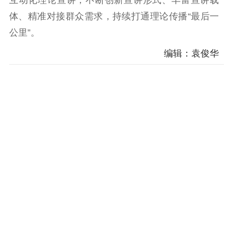
科研创新
智库服务
文艺创作
服务管理平台
管理平台
服务管理
体、精准对接群众需求，持续打通理论传播“最后一
文化产业
数字出版
新闻发布工作备
公里”。
统计分析
审读服务
案管理系统
编辑：袁俊华
电影
理论宣讲
政工继续教育学
服务
共建共享平台
习平台
责任编辑注册
业务申报系统