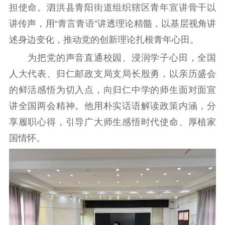
文化交流
体制改革
文化产业
担使命。泗洪县青阳街道组织辖区青年宣讲骨干以
紫金文化艺术节
品牌活动
紫艺舞台
讲传声，用“青言青语”讲透理论精髓，以基层视角讲
述身边变化，推动党的创新理论扎根青年心田。
精神文明
为把党的声音直通校园、浸润学子心田，全国
文明创建
文明实践
文明培育
人大代表、归仁邮政支局支局长殷勇，以亲历盛会
先进典型
的鲜活感悟为切入点，向归仁中学的师生面对面宣
社会宣传
讲全国两会精神。他用朴实话语解读政策内涵，分
享履职心得，引导广大师生感悟时代使命、厚植家
思想政治教育
爱国主义教育
全民国防教育
国情怀。
红色资源保护利
用
新闻出版
精品出版
全民阅读
出版监管
扫黄打非