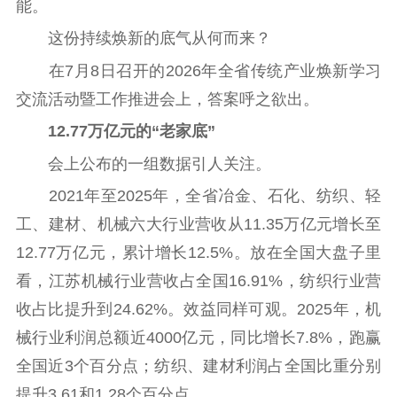
能。
这份持续焕新的底气从何而来？
首页
在7月8日召开的2026年全省传统产业焕新学习
江苏要闻
交流活动暨工作推进会上，答案呼之欲出。
12.77万亿元的“老家底”
公示公告
会上公布的一组数据引人关注。
通知公告
信息公开制度
信息公开指南
2021年至2025年，全省冶金、石化、纺织、轻
信息公开年度报
工、建材、机械六大行业营收从11.35万亿元增长至
告
政策法规
12.77万亿元，累计增长12.5%。放在全国大盘子里
工作动态
看，江苏机械行业营收占全国16.91%，纺织行业营
收占比提升到24.62%。效益同样可观。2025年，机
理论武装
械行业利润总额近4000亿元，同比增长7.8%，跑赢
全国近3个百分点；纺织、建材利润占全国比重分别
理论学习
宣传宣讲
研究阐释
提升3.61和1.28个百分点。