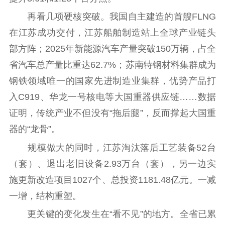
哲学社科
再看几项硬核突破。我国自主建造的首艘FLNG
社科强省
工作通知
成果集萃
在江苏成功交付，江苏船舶制造站上全球产业链头
江苏文脉
资料下载
部方阵；2025年新能源汽车产量突破150万辆，占全
省汽车总产量比重达62.7%；苏南特钢材料集群成为
新闻宣传
钢铁领域唯一的国家先进制造业集群，优势产品打
主题宣传
对外宣传
新闻发布
入C919、华龙一号核电等大国重器供应链……数据
记者之家
品牌栏目
证明，传统产业不但没有“拖后腿”，反而撑起大国重
器的“龙骨”。
文化文艺
规模做大的同时，江苏淘汰落后工艺装备52台
精品生产
文化惠民
文化传承
（套）、退出老旧设备2.93万台（套），另一边实
文化交流
体制改革
文化产业
施更新改造项目1027个、总投资1181.48亿元。一减
紫金文化艺术节
品牌活动
紫艺舞台
一增，结构重塑。
精神文明
更关键的变化发生在“看不见”的地方。全省已累