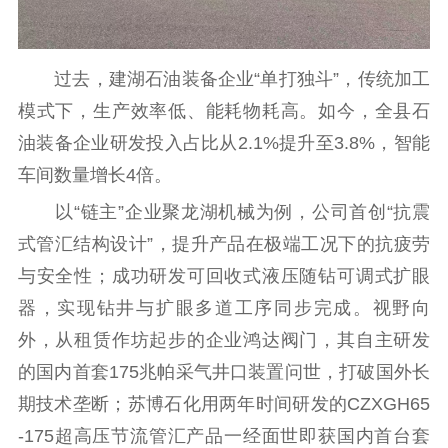
过去，建湖石油装备企业“单打独斗”，传统加工
模式下，生产效率低、能耗物耗高。如今，全县石
油装备企业研发投入占比从2.1%提升至3.8%，智能
车间数量增长4倍。
以“链主”企业聚龙湖机械为例，公司首创“抗震
式管汇结构设计”，提升产品在极端工况下的抗疲劳
与安全性；成功研发可回收式液压随钻可调式扩眼
器，实现钻井与扩眼多道工序同步完成。视野向
外，从租赁作坊起步的企业鸿达阀门，其自主研发
的国内首套175兆帕采气井口装置问世，打破国外长
期技术垄断；苏博石化用两年时间研发的CZXGH65
-175超高压节流管汇产品一经面世即获国内首台套