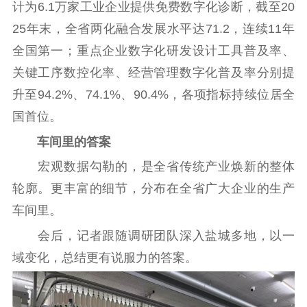
计为6.1万家工业企业提供免费数字化诊断，截至20
文明创建
文明实践
文明培育
25年末，全省两化融合发展水平达71.2，连续11年
先进典型
全国第一；重点企业数字化研发设计工具普及率、
社会宣传
关键工序数控化率、经营管理数字化普及率分别提
升至94.2%、74.1%、90.4%，各项指标持续位居全
思想政治教育
爱国主义教育
全民国防教育
国首位。
红色资源保护利
用
车间里的答案
新闻出版
宏观数据勾勒的，是全省传统产业焕新的整体
轮廓。更丰富的细节，分布在全省广大企业的生产
精品出版
全民阅读
出版监管
车间里。
扫黄打非
会后，记者跟随调研团队深入盐城多地，以一
电影工作
域变化，总结更有说服力的答案。
电影创作
电影市场