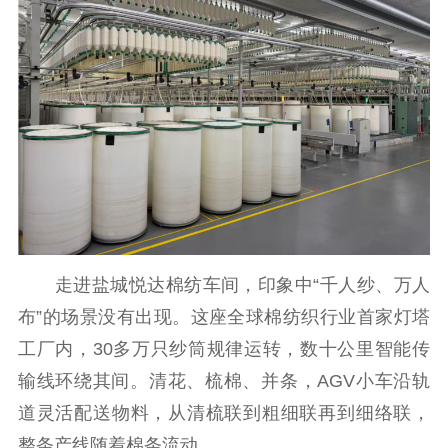
机关党建
党建要闻
学习在线
文化人才
紫金人才
职称评审
数据资源
公共服务
新时代公民素养
新闻出版
作品著作权
走进盐城悦达棉纺车间，印象中“千人纱、万人
提升资源库
政务服务
登记服务
布”的场景没有出现。这座全球棉纺织行业首家灯塔
科研创新
智库服务
文艺创作
工厂内，30多万只纱筒规律运转，数十公里智能传
服务管理平台
管理平台
服务管理
输线环绕其间。清花、梳棉、并条，AGV小车沿轨
文化产业
数字出版
新闻发布工作备
道灵活配送物料，从清梳联到粗细联再到细络联，
统计分析
审读服务
案管理系统
整条产线随着棉条流动。