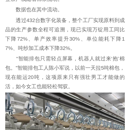
电影
理论宣讲
政工继续教育学
服务
共建共享平台
习平台
数据也在其中流动。
责任编辑注册
业务申报系统
透过432台数字化装备，整个工厂实现原料到成
品的生产参数全程可追溯，现已实现万锭用工同比
下降72%、单产效率提升30%、单位能耗下降1
7%、吨纱加工成本下降32%。
“智能排包只需轻点屏幕，机器人就过来‘抱’棉
包。”智能排包工人陈小军说，以前一天拉5吨棉包，
现在能运20吨，这项原来只有强壮男工才能做的
活，如今女工也能轻松驾驭。