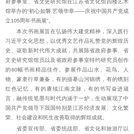
府参事室、省文史研究馆在江苏省文化馆四楼艺术
理论学习
宣传宣讲
研究阐释
馆举办的“初心如磐 艺颂华章——庆祝中国共产党成
立105周年书画展”。
哲学社科
本次书画展旨在弘扬伟大建党精神，深入践行
社科强省
工作通知
成果集萃
习近平文化思想，以优秀文艺作品礼赞党的辉煌历
江苏文脉
资料下载
史、讴歌新时代伟大成就，共展陈省政府参事、省
新闻宣传
文史研究馆馆员以及省政府参事室特约研究员创作
的60幅书画精品佳作。参展作品山水、花鸟、人
主题宣传
对外宣传
新闻发布
物、篆隶行草兼备，有的描摹山河锦绣，有的镌刻
记者之家
品牌栏目
红色记忆，有的赓续江南文脉，有的书写奋进箴
文化文艺
言，融传统笔墨与时代内涵于一炉，生动展现了中
国共产党领导下我国特别是江苏经济发展、文化繁
精品生产
文化惠民
文化传承
荣、社会建设和民生改善取得的辉煌成就。
文化交流
体制改革
文化产业
省委宣传部、省委统战部、省文化和旅游厅以
紫金文化艺术节
品牌活动
紫艺舞台