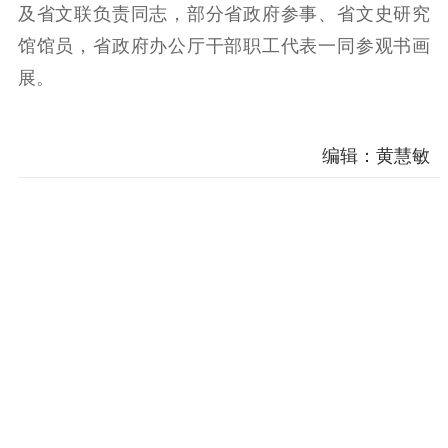
及省文联负责同志，部分省政府参事、省文史研究
精神文明
馆馆员，省政府办公厅干部职工代表一同参观书画
文明创建
文明实践
文明培育
展。
先进典型
社会宣传
编辑：黄慧敏
思想政治教育
爱国主义教育
全民国防教育
红色资源保护利
用
新闻出版
精品出版
全民阅读
出版监管
扫黄打非
电影工作