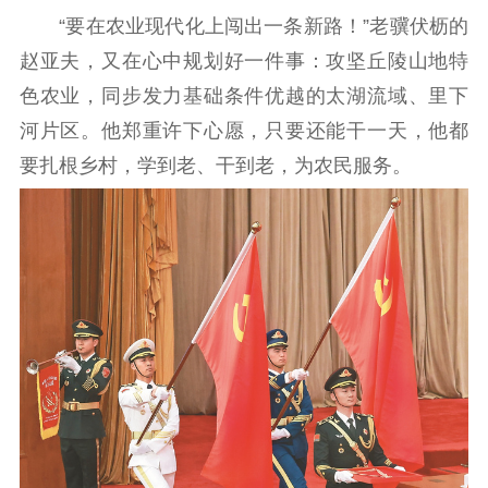
机关党建
“要在农业现代化上闯出一条新路！”老骥伏枥的
赵亚夫，又在心中规划好一件事：攻坚丘陵山地特
党建要闻
学习在线
色农业，同步发力基础条件优越的太湖流域、里下
文化人才
河片区。他郑重许下心愿，只要还能干一天，他都
要扎根乡村，学到老、干到老，为农民服务。
紫金人才
职称评审
数据资源
公共服务
新时代公民素养
新闻出版
作品著作权
提升资源库
政务服务
登记服务
科研创新
智库服务
文艺创作
服务管理平台
管理平台
服务管理
文化产业
数字出版
新闻发布工作备
统计分析
审读服务
案管理系统