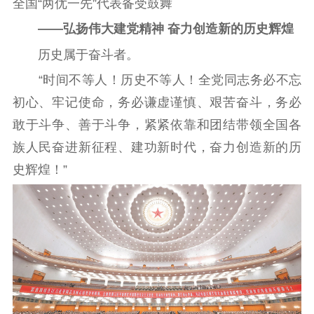
全国“两优一先”代表备受鼓舞
——弘扬伟大建党精神 奋力创造新的历史辉煌
首页
历史属于奋斗者。
“时间不等人！历史不等人！全党同志务必不忘
江苏要闻
初心、牢记使命，务必谦虚谨慎、艰苦奋斗，务必
公示公告
敢于斗争、善于斗争，紧紧依靠和团结带领全国各
族人民奋进新征程、建功新时代，奋力创造新的历
通知公告
信息公开制度
信息公开指南
史辉煌！”
信息公开年度报
告
政策法规
工作动态
理论武装
理论学习
宣传宣讲
研究阐释