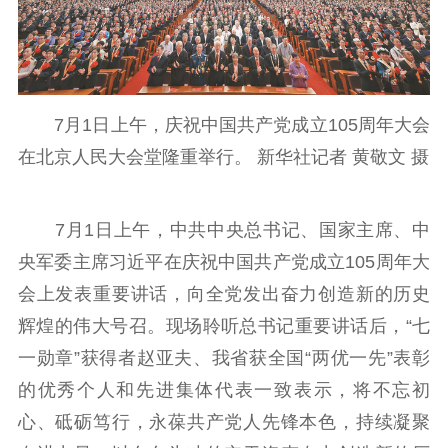
哲学社科
社科强省
工作通知
成果集萃
江苏文脉
资料下载
7月1日上午，庆祝中国共产党成立105周年大会
新闻宣传
在北京人民大会堂隆重举行。 新华社记者 黄敬文 摄
主题宣传
对外宣传
新闻发布
记者之家
品牌栏目
7月1日上午，中共中央总书记、国家主席、中
央军委主席习近平在庆祝中国共产党成立105周年大
文化文艺
会上发表重要讲话，向全党发出奋力创造新的历史
精品生产
文化惠民
文化传承
辉煌的伟大号召。现场聆听总书记重要讲话后，“七
文化交流
体制改革
文化产业
一勋章”获得者赵亚夫、我省获全国“两优一先”表彰
紫金文化艺术节
品牌活动
紫艺舞台
的优秀个人和先进集体代表一致表示，将不忘初
心、砥砺笃行，永葆共产党人先锋本色，持续凝聚
精神文明