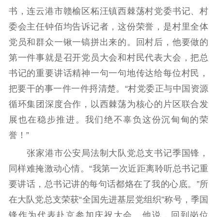
书，连云港市赣榆区柘汪镇西棘荡村党委书记、村
委会主任钟佰均告诉记者，这份荣誉，是村里全体
党员和群众一锹一镐拼出来的。回村后，他要做的
第一件事就是召开党员大会和村民代表大会，把总
书记的重要讲话精神一句一句地传达给每位村民，
把要干的事一件一件捋清楚。“村党委正与中国资源
循环集团深度合作，以西棘荡为核心的片区联合发
展也在稳步推进。我们绝不辜负这份沉甸甸的荣
誉！”
张家港市公安局法制大队党总支书记季国锋，
同样难掩激动心情。“我第一次近距离聆听总书记重
要讲话，总书记讲的每句话都烙在了我的心底。”所
在大队党总支荣获“全国先进基层党组织”称号，季国
锋作为代表赴京参加庆祝大会。他说，回到岗位