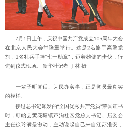
电影
理论宣讲
政工继续教育学
服务
共建共享平台
习平台
责任编辑注册
业务申报系统
7月1日上午，庆祝中国共产党成立105周年大会
在北京人民大会堂隆重举行。这是2名旗手高擎党
旗，1名礼兵手捧“七一勋章”，迈着雄健的步伐，行
进到仪式现场。 新华社记者 丁林 摄
一辈子听党话、为民办实事，正是党员最真实
的模样。
接过总书记颁发的“全国优秀共产党员”荣誉证书
时，盱眙县黄花塘镇芦沟社区党总支书记、居委会
主任徐玲满是激动，主动说起自己来自江苏淮安，