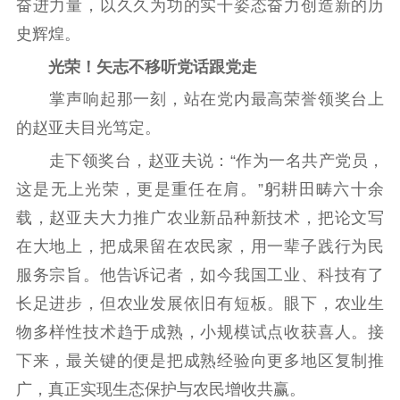
奋进力量，以久久为功的实干姿态奋力创造新的历
文明创建
文明实践
文明培育
史辉煌。
先进典型
光荣！矢志不移听党话跟党走
社会宣传
掌声响起那一刻，站在党内最高荣誉领奖台上
的赵亚夫目光笃定。
思想政治教育
爱国主义教育
全民国防教育
走下领奖台，赵亚夫说：“作为一名共产党员，
红色资源保护利
用
这是无上光荣，更是重任在肩。”躬耕田畴六十余
载，赵亚夫大力推广农业新品种新技术，把论文写
新闻出版
在大地上，把成果留在农民家，用一辈子践行为民
精品出版
全民阅读
出版监管
服务宗旨。他告诉记者，如今我国工业、科技有了
扫黄打非
长足进步，但农业发展依旧有短板。眼下，农业生
物多样性技术趋于成熟，小规模试点收获喜人。接
电影工作
下来，最关键的便是把成熟经验向更多地区复制推
电影创作
电影市场
广，真正实现生态保护与农民增收共赢。