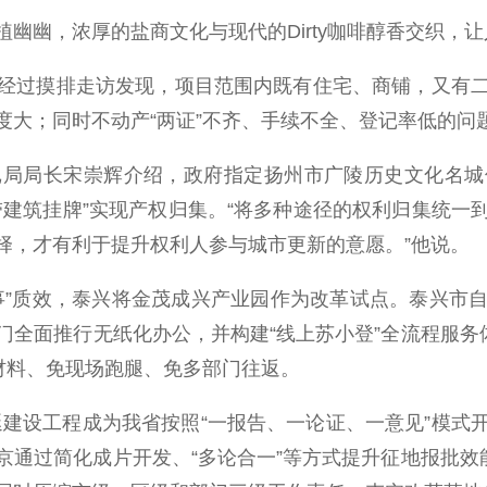
幽，浓厚的盐商文化与现代的Dirty咖啡醇香交织，让
过摸排走访发现，项目范围内既有住宅、商铺，又有二
度大；同时不动产“两证”不齐、手续不全、登记率低的问
局长宋崇辉介绍，政府指定扬州市广陵历史文化名城
带建筑挂牌”实现产权归集。“将多种途径的权利归集统一
择，才有利于提升权利人参与城市更新的意愿。”他说。
”质效，泰兴将金茂成兴产业园作为改革试点。泰兴市自
全面推行无纸化办公，并构建“线上苏小登”全流程服务
材料、免现场跑腿、免多部门往返。
延建设工程成为我省按照“一报告、一论证、一意见”模式
通过简化成片开发、“多论合一”等方式提升征地报批效