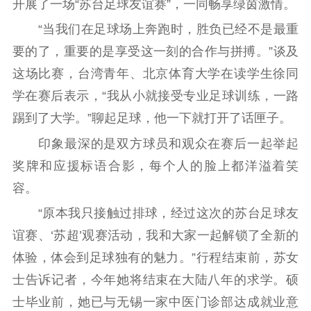
开展了一场“苏台足球友谊赛”，一同畅享绿茵激情。
扫黄打非
“当我们在足球场上奔跑时，胜负已经不是最重
电影工作
要的了，重要的是享受这一刻的合作与拼搏。”谈及
这场比赛，台湾青年、北京体育大学在读学生徐同
电影创作
电影市场
学在赛后表示，“我从小就接受专业足球训练，一路
机关党建
踢到了大学。”聊起足球，他一下就打开了话匣子。
党建要闻
学习在线
印象最深的是双方球员和观众在赛后一起举起
奖牌和应援标语合影，每个人的脸上都洋溢着笑
文化人才
容。
紫金人才
职称评审
“原本我只接触过排球，经过这次的苏台足球友
数据资源
谊赛、‘苏超’观赛活动，我和大家一起解锁了全新的
体验，体会到足球独有的魅力。”行程结束前，苏女
公共服务
士告诉记者，今年她将结束在大陆八年的求学。硕
新时代公民素养
新闻出版
作品著作权
士毕业前，她已与无锡一家中医门诊部达成就业意