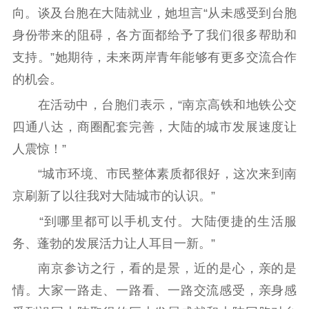
提升资源库
政务服务
登记服务
向。谈及台胞在大陆就业，她坦言“从未感受到台胞
科研创新
智库服务
文艺创作
身份带来的阻碍，各方面都给予了我们很多帮助和
服务管理平台
管理平台
服务管理
支持。”她期待，未来两岸青年能够有更多交流合作
文化产业
数字出版
新闻发布工作备
的机会。
统计分析
审读服务
案管理系统
电影
理论宣讲
政工继续教育学
在活动中，台胞们表示，“南京高铁和地铁公交
服务
共建共享平台
习平台
四通八达，商圈配套完善，大陆的城市发展速度让
责任编辑注册
业务申报系统
人震惊！”
“城市环境、市民整体素质都很好，这次来到南
京刷新了以往我对大陆城市的认识。”
“到哪里都可以手机支付。大陆便捷的生活服
务、蓬勃的发展活力让人耳目一新。”
南京参访之行，看的是景，近的是心，亲的是
情。大家一路走、一路看、一路交流感受，亲身感