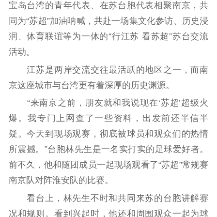
工作动态
宝岛台湾的青年代表、在苏台胞代表相聚南京，共
同为“苏超”加油呐喊，共赴一场集文化参访、历史浸
理论武装
润、体育联谊等为一体的“行江苏 看苏超”苏台交流
活动。
理论学习
宣传宣讲
研究阐释
江苏是两岸交流交往最活跃的地区之一，而南
哲学社科
京这座城市与台湾更有着深厚的历史渊源。
社科强省
工作通知
成果集萃
“来南京之前，朋友就和我说现在‘苏超’超级火
江苏文脉
资料下载
爆。我专门上网查了一些资料，出发前还半信半
疑。今天到现场观赛，彻底被球员和观众们的热情
新闻宣传
所震撼。”台胞林先生是一名实打实的足球爱好者。
主题宣传
对外宣传
新闻发布
前不久，他和随团成员一起现场观看了“苏超”常规赛
记者之家
品牌栏目
南京队对阵淮安队的比赛。
文化文艺
看台上，林先生不时和共同来苏的台胞讲解赛
况和规则。看到兴起时，他还和周围观众一起为球