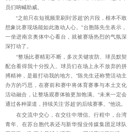
精品生产
文化惠民
文化传承
员们呐喊助威。
文化交流
体制改革
文化产业
“之前只在短视频里刷到‘苏超’的片段，根本不敢
紫金文化艺术节
品牌活动
紫艺舞台
想象比赛现场能如此激动人心。”台胞陈先生表示，
精神文明
一坐进南京奥体中心看台，就被赛场热烈的气氛深
深打动了。
文明创建
文明实践
文明培育
先进典型
“整场比赛精彩不断，多次关键攻防、球员默契
配合看得我十分投入。球员们在场上永不放弃的拼
社会宣传
搏精神，是最打动我的地方。”陈先生还称赞活动主
思想政治教育
爱国主义教育
全民国防教育
办方的巧思，在赛前和赛中将体育赛事与本土文化
红色资源保护利
活动融合，让整场观赛体验更加饱满。“未来一定会
用
通过各种渠道，持续关注‘苏超’的后续赛事。”他说。
新闻出版
在交流中交心，在交往中增信。行程中，台湾
青年、在苏台胞代表还与新华报业传媒集团足球队
精品出版
全民阅读
出版监管