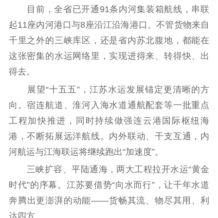
目前，全省已开通91条内河集装箱航线，串联
起11座内河港口与8座沿江沿海港口。不管货物来自
千里之外的三峡库区，还是省内苏北腹地，都能在
这张密集的水运网络里，实现进得来、转得快、出
得去。
展望“十五五”，江苏水运发展锚定更清晰的方
向。宿连航道、淮河入海水道通航配套等一批重点
工程加快推进，同时持续做强连云港国际枢纽海
港，不断拓展远洋航线。内外联动、干支互通，内
河航运与江海联运将继续跑出“加速度”。
三峡扩容、平陆通海，两大工程拉开水运“黄金
时代”的序幕。江苏要借势“向水而行”，让千年水道
奔腾出更澎湃的动能——货畅其流、物尽其用、利
达四方。