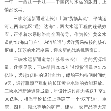
一中，一西江一长江——中国内河水运的版图，正
工作动态
悄然改写。
三峡水运新通道让长江上游“货畅其流”、平陆运
理论武装
河让西南地区“通江达海”，两大水运工程的连锁效
理论学习
宣传宣讲
研究阐释
应，正沿着水系脉络向全国传导。作为长江黄金水
道的“出海口门户”、内河航运与远洋贸易衔接的核心
哲学社科
枢纽，江苏的水运格局，迎来新的战略机遇窗口。
社科强省
工作通知
成果集萃
三峡水运新通道给江苏带来长江上游的货源增
江苏文脉
资料下载
量。数据显示，三峡船闸2025年过坝货运量达1.73
亿吨，远超1亿吨的设计能力，船舶平均待闸时间约
新闻宣传
9天，通行瓶颈严重制约长江黄金水道的效能释放。
主题宣传
对外宣传
新闻发布
三峡水运新通道建成后，年设计通过能力将跃升至3.
记者之家
品牌栏目
36亿吨，相当于给长江上游建了一个“双车道”。重
文化文艺
庆、四川、湖北等地的矿产、建材、农产品等大宗