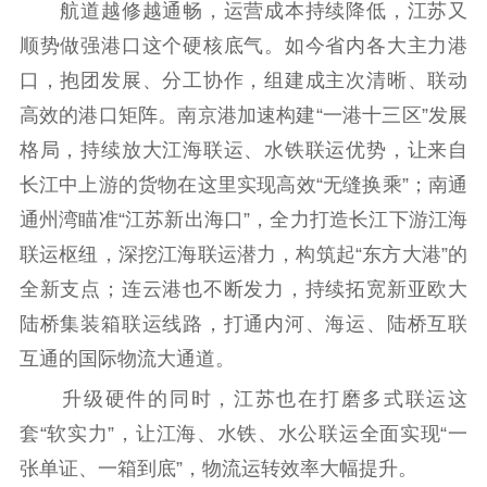
新时代公民素养
新闻出版
作品著作权
航道越修越通畅，运营成本持续降低，江苏又
提升资源库
政务服务
登记服务
顺势做强港口这个硬核底气。如今省内各大主力港
科研创新
智库服务
文艺创作
口，抱团发展、分工协作，组建成主次清晰、联动
服务管理平台
管理平台
服务管理
高效的港口矩阵。南京港加速构建“一港十三区”发展
文化产业
数字出版
新闻发布工作备
格局，持续放大江海联运、水铁联运优势，让来自
统计分析
审读服务
案管理系统
长江中上游的货物在这里实现高效“无缝换乘”；南通
电影
理论宣讲
政工继续教育学
服务
共建共享平台
习平台
通州湾瞄准“江苏新出海口”，全力打造长江下游江海
责任编辑注册
业务申报系统
联运枢纽，深挖江海联运潜力，构筑起“东方大港”的
全新支点；连云港也不断发力，持续拓宽新亚欧大
陆桥集装箱联运线路，打通内河、海运、陆桥互联
互通的国际物流大通道。
升级硬件的同时，江苏也在打磨多式联运这
套“软实力”，让江海、水铁、水公联运全面实现“一
张单证、一箱到底”，物流运转效率大幅提升。