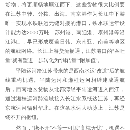
货物，将更顺畅地顺江而下。这些货物很大比例要
精品生产
文化惠民
文化传承
在江苏中转、分拨、出海。南京港作为长江中下游
文化交流
体制改革
文化产业
唯一实现水铁联运无缝对接的港口，铁水联运年设
紫金文化艺术节
品牌活动
紫艺舞台
计能力达2000万吨；苏州港、南通港、泰州港等沿
精神文明
江港口，早已形成覆盖日韩、东南亚、南美等地区
的航线网络。长江上游货流畅通，江苏港口的“吞吐
文明创建
文明实践
文明培育
量”就有望进一步转化为“周转量”“附加值”。
先进典型
平陆运河给江苏带来的是西南水运“改道”后的航
社会宣传
线重构机遇。平陆运河和湘桂运河相继建成通航
后，西南地区货物从北部湾经平陆运河进入西江，
思想政治教育
爱国主义教育
全民国防教育
通过湘桂运河跨流域接入长江水系抵达江苏，再经
红色资源保护利
用
京杭运河辐射华北。在这条水运大动脉上，江苏是
绕不开的枢纽。
新闻出版
然而，“绕不开”不等于可以“高枕无忧”，机遇不