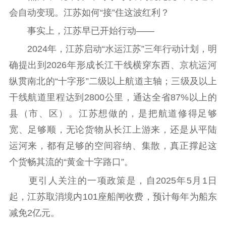
精品出版
全民阅读
出版监管
会自动变现。江苏如何“接”住这波红利？
扫黄打非
事实上，江苏早已开始行动——
电影工作
2024年，江苏启动“水运江苏”三年行动计划，明
确提出到2026年形成长江干线横穿东西、京杭运河
电影创作
电影市场
纵贯南北的“十字形”二级以上航道主轴；三级及以上
机关党建
干线航道里程达到2800公里，通达全省87%以上的
党建要闻
学习在线
县（市、区）。江苏想做的，是把航道修得足够
宽、足够顺，无论货物从长江上游来，还是从平陆
文化人才
运河来，都有足够的空间容纳、集散，真正撑起这
紫金人才
职称评审
个货畅其流的“黄金十字路口”。
更引人关注的一项政策是，自2025年5月1日
数据资源
起，江苏取消境内101座船闸收费，预计每年为船东
公共服务
减免2亿元。