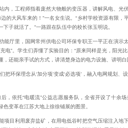
内，工程师指着庞然大物般的变压器，讲解风电、光伏
边的大风车来的！”一名女生说。“乡村学校资源有限，平时
一下子就活了。”一路跟在队伍中的校长张玉明说。
能厅里，国网常州供电公司环保专职王一平正在演示太
充电”。学生们弄懂了实验目的：“原来同样是光，阳光
懂，还能亲手试的方式，讲清楚身边的电力设施、讲明白
环保理念从‘加分项’变成‘必选项’，融入电网规划、
，依托“电暖流”公益志愿服务队，全省开设了十余场
出绿色变革在江苏大地上徐徐铺展的图景。
项目利用废弃盐矿，在用电低谷时把空气压缩注入地下