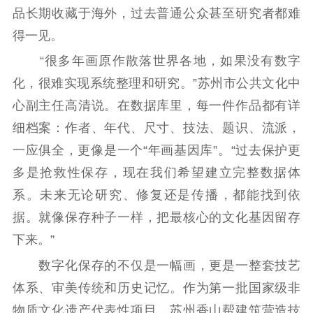
品长期收藏于海外，过去普通公众甚至研究者都难
新闻出版
得一见。
精品出版
全民阅读
出版监管
“很多年画原作散落世界各地，如果没有数字
扫黄打非
化，很难实现系统整理和研究。”苏州市公共文化中
心副主任高清说。在数据库里，每一件作品都有详
电影工作
细档案：作者、年代、尺寸、技法、题识、流派，
电影创作
电影市场
一应俱全，更像是一个“年画基因库”。“过去保护更
多是抢救性保存，现在我们希望建立完整数据体
机关党建
系。未来无论研究、修复还是传播，都能找到依
党建要闻
学习在线
据。就像保存种子一样，把最核心的文化基因留存
文化人才
下来。”
数字化保存的不仅是一幅画，更是一整套技艺
紫金人才
职称评审
体系、审美传统和历史记忆。作为第一批国家级非
数据资源
物质文化遗产代表性项目，苏州香山帮建筑营造技