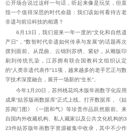
记者之家
品牌栏目
公开场合说过这样一句话，听起来像是玩笑，但直
指一个值得深思的时代命题：我们该如何看待古老
文化文艺
非遗与前沿科技的相遇？
精品生产
文化惠民
文化传承
6月13日，我们迎来一年一度的“文化和自然遗
文化交流
体制改革
文化产业
产日”，“数智时代非遗如何传承与发展”的话题再次
紫金文化艺术节
品牌活动
紫艺舞台
摆到面前。从昆曲、云锦到苏绣、紫砂，从雕版印
刷到传统扎染，江苏拥有联合国教科文组织认定
精神文明
的“人类非遗代表作”11项，越来越多的老手艺正与数
文明创建
文明实践
文明培育
字技术深度融合，展开一场新的“生长”。
先进典型
今年1月20日，苏州桃花坞木版年画数字化应用
社会宣传
成果“姑苏版画数据库”正式上线。打开数据库，《姑
苏阊门图》《一团和气》等珍贵作品跃然眼前。来
思想政治教育
爱国主义教育
全民国防教育
自国内外收藏机构、私人藏家以及公共文化机构的3
红色资源保护利
23件姑苏版年画数字资源被集中收录，其中不少作
用