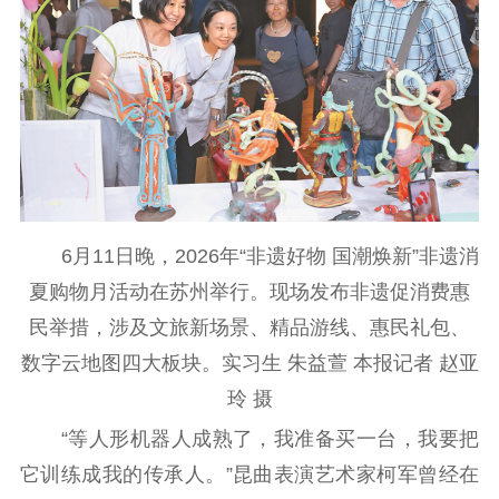
通知公告
信息公开制度
信息公开指南
信息公开年度报
告
政策法规
工作动态
理论武装
理论学习
宣传宣讲
研究阐释
6月11日晚，2026年“非遗好物 国潮焕新”非遗消
哲学社科
夏购物月活动在苏州举行。现场发布非遗促消费惠
民举措，涉及文旅新场景、精品游线、惠民礼包、
社科强省
工作通知
成果集萃
数字云地图四大板块。实习生 朱益萱 本报记者 赵亚
江苏文脉
资料下载
玲 摄
新闻宣传
“等人形机器人成熟了，我准备买一台，我要把
主题宣传
对外宣传
新闻发布
它训练成我的传承人。”昆曲表演艺术家柯军曾经在