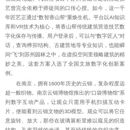
艺曾完全依赖于师徒间的口传心授。如今，这一千
公共服务
年匠艺正通过“数智香山帮”重焕生机。平台以AI知识
新时代公民素养
新闻出版
作品著作权
库和VR技术为核心，将香山帮传统建筑营造技艺数
提升资源库
政务服务
登记服务
字化保存与传播。用户登录后，可以与“数字匠人”对
科研创新
智库服务
文艺创作
话，查询榫卯结构、古建营地等专业知识，也能瞬
服务管理平台
管理平台
服务管理
间“飞”到苏州园林之中，在虚拟空间里领略建筑的精
文化产业
数字出版
新闻发布工作备
统计分析
审读服务
案管理系统
妙之美。这套方案入选了全国文旅数字化创新案
电影
理论宣讲
政工继续教育学
例。
服务
共建共享平台
习平台
在南京，拥有1600年历史的云锦，复杂程度远
责任编辑注册
业务申报系统
超一般织物。南京云锦博物馆推出的“口袋博物馆”系
列数字互动产品，让观众只需用手机扫描互动卡
片，便能看到云锦文物的3D模型。观众可以将它任
意旋转、放大，那些在玻璃展柜里难以窥见的织造