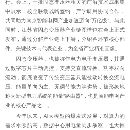
行。会上，一批固态变压器相关的前沿技术成果集
告
政策法规
中展示，校企联动战略签约，产学研用协同合作，
工作动态
共同助力南京智能电网产业加速迈向“万亿级”。与此
同时，江苏省固态变压器产业链图谱也在会上正式
理论武装
发布，通过分解产业链上下游，介绍各环节核心部
件、关键技术与代表企业，为全省产业精准画像。
理论学习
宣传宣讲
研究阐释
固态变压器，也被称作电力电子变压器，其通
哲学社科
过数字芯片主动调控，支持交直流转换、功率双向
社科强省
工作通知
成果集萃
流动，彻底改变了传统变压器只能被动转换交流电
江苏文脉
资料下载
压、能量单向为主、无调节能力等劣势，被形象地
称为新型电力系统的能量“路由器”，也是智能电网产
新闻宣传
业的核心产品之一。
主题宣传
对外宣传
新闻发布
今年以来，AI大模型的爆发式发展，对算力的
记者之家
品牌栏目
需求水涨船高，数据中心用电量同步暴涨，也大幅