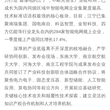
力打造“最懂电的江宁”，不断完善全产业链布局，已
成长为国内同级区域中智能电网企业集聚度最高、
新时代公民素养
新闻出版
作品著作权
提升资源库
政务服务
登记服务
技术标准话语权最强的核心板块。目前，江宁已集
科研创新
智库服务
文艺创作
聚南瑞集团、国电南自、科远智慧、金智科技、四
服务管理平台
管理平台
服务管理
方亿能等行业龙头在内的284家智能电网规上企业，
文化产业
数字出版
新闻发布工作备
一季度规上产值同比增长17.4%。
统计分析
审读服务
案管理系统
深厚的产业底蕴离不开深度的校地融合、产学
电影
理论宣讲
政工继续教育学
研协同创新。发布会现场，东南大学、南京航空航
服务
共建共享平台
习平台
天大学、河海大学、南京工程学院与成果发布企业
责任编辑注册
业务申报系统
共同签订了产业科技创新联合体战略合作协议，将
聚焦电力电子、固态变压器、新型储能、人工智能
应用、算电协同等前沿方向，开展前沿基础研究、
关键核心技术攻关和颠覆性技术探索，建立灵活的
知识产权合作机制和人才培养机制。