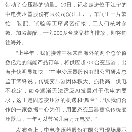
文化文艺
带动了变压器的销量。10日，记者走进位于江宁的
中电变压器股份有限公司滨江工厂，车间里一片繁
精品生产
文化惠民
文化传承
忙，装配、试验等工序紧密衔接，工人们核对参
文化交流
体制改革
文化产业
数、加紧装配，一旁200多台成品整齐排放，即将销
紫金文化艺术节
品牌活动
紫艺舞台
往海外。
精神文明
“上半年，我们接连中标来自海外的两个总价值
数亿元的储能产品订单，将供应超700台变压器，出
文明创建
文明实践
文明培育
海步伐明显加快！”中电变压器股份有限公司研发总
先进典型
监丁武锋说，传统变压器因体积大、损耗高、供电
社会宣传
不稳定，如今逐渐无法适应AI发展对于供电的要
求，这正是固态变压器的机遇和“舞台”，“以我们合
思想政治教育
爱国主义教育
全民国防教育
作的一家数据中心为例，用固态变压器替换传统变
红色资源保护利
用
压器后，一年可以节省几百万元电费。”
发布会上，中电变压器股份有限公司现场展示
新闻出版