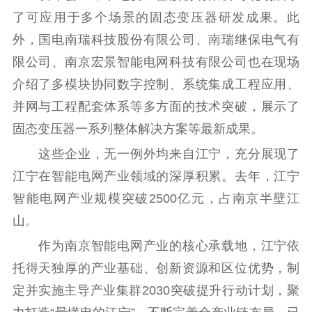
了可应用于多个场景的固态变压器研发成果。此
精品出版
全民阅读
出版监管
外，国电南瑞科技股份有限公司、南瑞继保电气有
扫黄打非
限公司、南京宏景智能电网科技有限公司也在现场
介绍了多模块协同数字控制、系统集成工程应用、
电影工作
并网与工程配套体系等多方面的技术突破，展示了
电影创作
电影市场
固态变压器一系列整体解决方案等最新成果。
机关党建
这些企业，无一例外均来自江宁，充分展现了
江宁在智能电网产业领域的深厚积累。去年，江宁
党建要闻
学习在线
智能电网产业规模突破2500亿元，占南京半壁江
文化人才
山。
紫金人才
职称评审
作为南京智能电网产业的核心承载地，江宁依
托得天独厚的产业基础、创新资源和区位优势，制
数据资源
定并实施主导产业集群2030突破提升行动计划，聚
公共服务