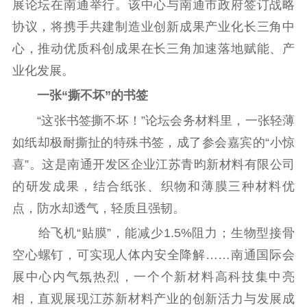
展论坛在南通举行。该中心与南通市政府签订战略
告
政策法规
协议，将携手共建制造业创新成果产业化长三角中
工作动态
心，推动优质科创成果在长三角加速落地赋能、产
业化发展。
理论武装
一张“撕不坏”的书签
理论学习
宣传宣讲
研究阐释
“这张书签撕不坏！”论坛会务材料里，一张轻薄
如纸却极耐撕扯的特殊书签，成了参会嘉宾的“小惊
哲学社科
喜”。这是南通开发区企业江苏青昀新材料有限公司
社科强省
工作通知
成果集萃
的研发成果，结合纸张、织物和薄膜三种材料优
江苏文脉
资料下载
点，防水却透气，轻质且强韧。
新闻宣传
给飞机“贴膜”，能减少1.5%阻力；生物型接骨
空心螺钉，可实现人体内安全降解……南通国际会
主题宣传
对外宣传
新闻发布
展中心内气氛热烈，一个个新材料高科技集中亮
记者之家
品牌栏目
相，直观展现江苏新材料产业的创新活力与发展成