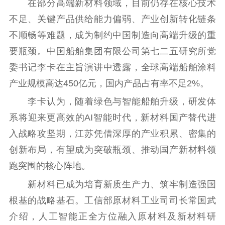
在部分高端新材料领域，目前仍存在核心技术
不足、关键产品供给能力偏弱、产业创新转化链条
精品出版
全民阅读
出版监管
不顺畅等难题，成为制约中国制造向高端升级的重
扫黄打非
要瓶颈。中国船舶集团有限公司第七二五研究所党
电影工作
委书记李卡在主旨演讲中透露，全球高端船舶涂料
电影创作
电影市场
产业规模高达450亿元，国内产品占有率不足2%。
李卡认为，随着绿色与智能船舶升级，研发体
机关党建
系将迎来更高效的AI智能时代，新材料国产替代进
党建要闻
学习在线
入战略攻坚期，江苏凭借深厚的产业积累、密集的
创新布局，有望成为突破瓶颈、推动国产新材料领
文化人才
跑突围的核心阵地。
紫金人才
职称评审
新材料已成为培育新质生产力、筑牢制造强国
数据资源
根基的战略基石。工信部原材料工业司司长常国武
介绍，人工智能正全方位融入原材料及新材料研
公共服务