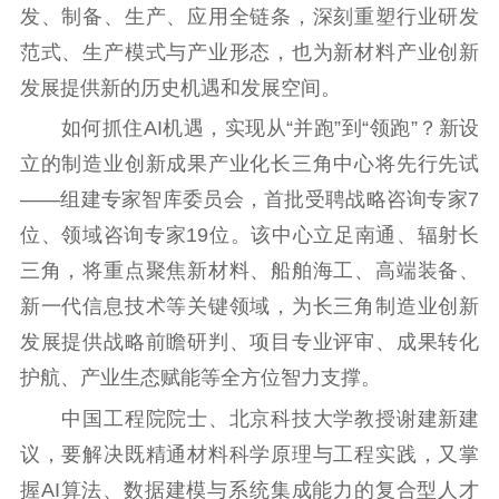
发、制备、生产、应用全链条，深刻重塑行业研发
新时代公民素养
新闻出版
作品著作权
范式、生产模式与产业形态，也为新材料产业创新
提升资源库
政务服务
登记服务
发展提供新的历史机遇和发展空间。
科研创新
智库服务
文艺创作
如何抓住AI机遇，实现从“并跑”到“领跑”？新设
服务管理平台
管理平台
服务管理
立的制造业创新成果产业化长三角中心将先行先试
文化产业
数字出版
新闻发布工作备
统计分析
审读服务
案管理系统
——组建专家智库委员会，首批受聘战略咨询专家7
电影
理论宣讲
政工继续教育学
位、领域咨询专家19位。该中心立足南通、辐射长
服务
共建共享平台
习平台
三角，将重点聚焦新材料、船舶海工、高端装备、
责任编辑注册
业务申报系统
新一代信息技术等关键领域，为长三角制造业创新
发展提供战略前瞻研判、项目专业评审、成果转化
护航、产业生态赋能等全方位智力支撑。
中国工程院院士、北京科技大学教授谢建新建
议，要解决既精通材料科学原理与工程实践，又掌
握AI算法、数据建模与系统集成能力的复合型人才