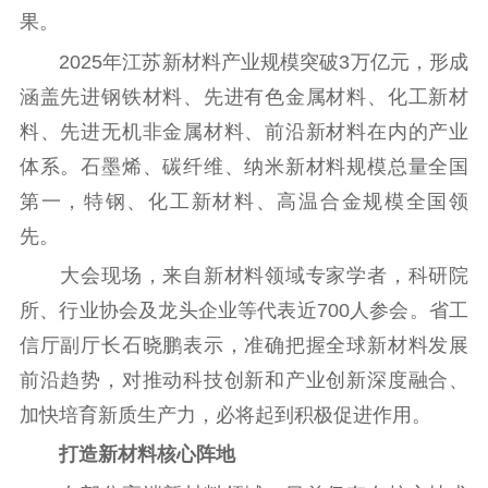
文化文艺
果。
2025年江苏新材料产业规模突破3万亿元，形成
精品生产
文化惠民
文化传承
涵盖先进钢铁材料、先进有色金属材料、化工新材
文化交流
体制改革
文化产业
料、先进无机非金属材料、前沿新材料在内的产业
紫金文化艺术节
品牌活动
紫艺舞台
体系。石墨烯、碳纤维、纳米新材料规模总量全国
精神文明
第一，特钢、化工新材料、高温合金规模全国领
文明创建
文明实践
文明培育
先。
先进典型
大会现场，来自新材料领域专家学者，科研院
所、行业协会及龙头企业等代表近700人参会。省工
社会宣传
信厅副厅长石晓鹏表示，准确把握全球新材料发展
思想政治教育
爱国主义教育
全民国防教育
前沿趋势，对推动科技创新和产业创新深度融合、
红色资源保护利
加快培育新质生产力，必将起到积极促进作用。
用
打造新材料核心阵地
新闻出版