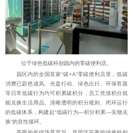
电影创作
电影市场
机关党建
党建要闻
学习在线
文化人才
位于绿色低碳科创园内的零碳便利店。
紫金人才
职称评审
园区内的全国首家“碳+A”零碳便利店里，低碳
数据资源
消费已蔚然成风。光盘行动、绿色出行、环保答题
公共服务
等日常低碳行为均可积累碳积分，员工凭借积分就
能兑换生活用品。清晰透明的积分规则、闭环运行
新时代公民素养
新闻出版
作品著作权
的低碳体系，构建起“低碳行为—积分积累—实物兑
提升资源库
政务服务
登记服务
换”的良性循环。
科研创新
智库服务
文艺创作
服务管理平台
管理平台
服务管理
亮眼的低碳场景背后，是园区完善的绿色科创