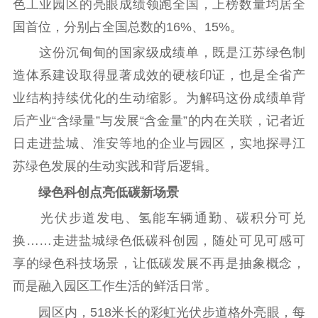
色工业园区的亮眼成绩领跑全国，上榜数量均居全
国首位，分别占全国总数的16%、15%。
这份沉甸甸的国家级成绩单，既是江苏绿色制
造体系建设取得显著成效的硬核印证，也是全省产
首页
业结构持续优化的生动缩影。为解码这份成绩单背
后产业“含绿量”与发展“含金量”的内在关联，记者近
江苏要闻
日走进盐城、淮安等地的企业与园区，实地探寻江
苏绿色发展的生动实践和背后逻辑。
公示公告
绿色科创点亮低碳新场景
通知公告
信息公开制度
信息公开指南
光伏步道发电、氢能车辆通勤、碳积分可兑
信息公开年度报
换……走进盐城绿色低碳科创园，随处可见可感可
告
政策法规
享的绿色科技场景，让低碳发展不再是抽象概念，
工作动态
而是融入园区工作生活的鲜活日常。
园区内，518米长的彩虹光伏步道格外亮眼，每
理论武装