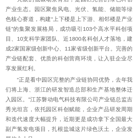
文化产业
数字出版
新闻发布工作备
产业生态。园区聚焦风电、光伏、氢能、储能等绿
统计分析
审读服务
案管理系统
色核心赛道，构建“上下楼是上下游、相邻楼是产业
电影
理论宣讲
政工继续教育学
链”的集聚发展格局，成功吸引103个高水平科创项
服务
共建共享平台
习平台
目、10支科学家团队、近1800名科创人才落地，建
责任编辑注册
业务申报系统
成2家国家级创新中心、11家省级创新平台。完善的
产业链配套、优质的科创营商环境，让入驻企业尽
享发展红利。
“正是看中园区完整的产业链协同优势，去年我
们将上海、浙江的研发智造总部和生产基地整体迁
入园区。”江苏磐动电气科技有限公司产业链总监吉
秀光坦言，依托园区科创赋能，企业产品研发周期
和迭代速度大幅提升，近期更是成功拿下全国最大
副产氢发电项目，扎根盐城这片绿色沃土，企业发