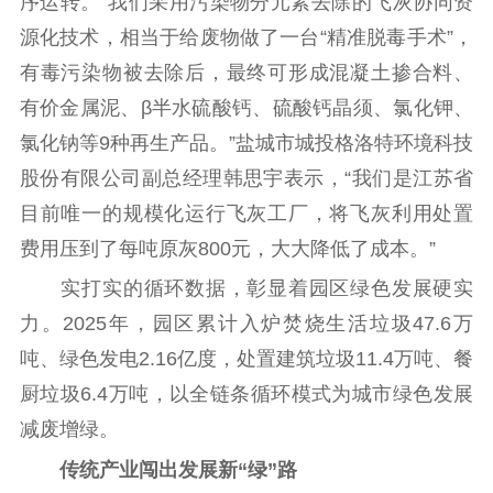
序运转。“我们采用污染物分元素去除的飞灰协同资
源化技术，相当于给废物做了一台“精准脱毒手术”，
有毒污染物被去除后，最终可形成混凝土掺合料、
有价金属泥、β半水硫酸钙、硫酸钙晶须、氯化钾、
氯化钠等9种再生产品。”盐城市城投格洛特环境科技
股份有限公司副总经理韩思宇表示，“我们是江苏省
目前唯一的规模化运行飞灰工厂，将飞灰利用处置
费用压到了每吨原灰800元，大大降低了成本。”
实打实的循环数据，彰显着园区绿色发展硬实
力。2025年，园区累计入炉焚烧生活垃圾47.6万
吨、绿色发电2.16亿度，处置建筑垃圾11.4万吨、餐
厨垃圾6.4万吨，以全链条循环模式为城市绿色发展
减废增绿。
传统产业闯出发展新“绿”路