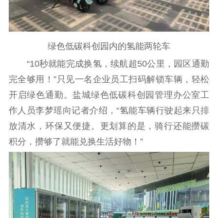
精神文明
文明创建
文明实践
文明培育
绿色低碳科创园内的氢能两轮车
先进典型
“10秒就能完成换氢，续航超50公里，园区通勤
完全够用！”只见一名企业员工扫码解锁车辆，轻松
社会宣传
开启绿色通勤。盐城绿色低碳科创园管理办公室工
思想政治教育
爱国主义教育
全民国防教育
作人员李梦瑶向记者介绍，“氢能车辆行驶起来只排
红色资源保护利
放清水，环保又便捷。更划算的是，骑行还能攒碳
用
积分，攒够了就能兑换生活好物！”
新闻出版
精品出版
全民阅读
出版监管
扫黄打非
电影工作