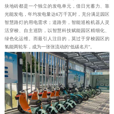
块地砖都是一个独立的发电单元，借日光蓄力、靠
理论学习
宣传宣讲
研究阐释
光能发电，年均发电量达6万千瓦时，充分满足园区
哲学社科
智慧路灯的用电需求；道路旁，智能巡检机器人灵
活穿梭、自主巡防，以智慧科技赋能园区精细化、
社科强省
工作通知
成果集萃
绿色化运维。而最引人注目的，莫过于穿梭园区的
江苏文脉
资料下载
氢能两轮车，成为一张张流动的“低碳名片”。
新闻宣传
主题宣传
对外宣传
新闻发布
记者之家
品牌栏目
文化文艺
精品生产
文化惠民
文化传承
文化交流
体制改革
文化产业
紫金文化艺术节
品牌活动
紫艺舞台