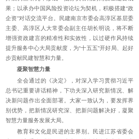
紫金人才
职称评审
果；以承办中国风险投资论坛为契机，积极搭建“政
数据资源
企资”对话交流平台。民建南京市委会高淳区基层委
主委、高淳区人大常委会副主任胡长明说，将不断
公共服务
增强资政建言的精准性和实效性，以过硬作风持续
新时代公民素养
新闻出版
作品著作权
提升服务中心大局贡献度，为“十五五”开好局、起好
提升资源库
政务服务
登记服务
步贡献民建智慧和力量。
科研创新
智库服务
文艺创作
服务管理平台
管理平台
服务管理
凝聚智慧力量
文化产业
数字出版
新闻发布工作备
全会通过的《决定》，对深入学习贯彻习近平
统计分析
审读服务
案管理系统
总书记重要讲话精神，下功夫深入研究新情况、解
电影
理论宣讲
政工继续教育学
决新问题作出全面部署。大家一致认为，要发挥界
服务
共建共享平台
习平台
别优势，把新情况研究深、把新问题解决好，凝聚
责任编辑注册
业务申报系统
智慧力量服务发展大局。
教育和文化是民进的主界别。民进江苏省委会