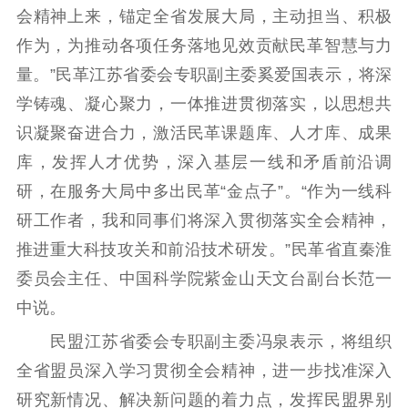
会精神上来，锚定全省发展大局，主动担当、积极
主题宣传
对外宣传
新闻发布
作为，为推动各项任务落地见效贡献民革智慧与力
记者之家
品牌栏目
量。”民革江苏省委会专职副主委奚爱国表示，将深
学铸魂、凝心聚力，一体推进贯彻落实，以思想共
文化文艺
识凝聚奋进合力，激活民革课题库、人才库、成果
精品生产
文化惠民
文化传承
库，发挥人才优势，深入基层一线和矛盾前沿调
文化交流
体制改革
文化产业
研，在服务大局中多出民革“金点子”。“作为一线科
紫金文化艺术节
品牌活动
紫艺舞台
研工作者，我和同事们将深入贯彻落实全会精神，
推进重大科技攻关和前沿技术研发。”民革省直秦淮
精神文明
委员会主任、中国科学院紫金山天文台副台长范一
文明创建
文明实践
文明培育
中说。
先进典型
民盟江苏省委会专职副主委冯泉表示，将组织
社会宣传
全省盟员深入学习贯彻全会精神，进一步找准深入
研究新情况、解决新问题的着力点，发挥民盟界别
思想政治教育
爱国主义教育
全民国防教育