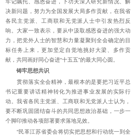
牢记嘱托、感恩奋进，下功夫深入研究新情况、解
公示公告
决新问题，努力为全国发展大局多作贡献，在我省
通知公告
信息公开制度
信息公开指南
各民主党派、工商联和无党派人士中引发热烈反
信息公开年度报
响。大家一致表示，要从中汲取感恩奋进的强大动
告
政策法规
力，把党外人士的智慧和力量凝聚到全会确定的目
标任务上来，更加坚定自觉地挑好大梁、多作贡
工作动态
献，共同画好同心奋进“十五五”的最大同心圆。
理论武装
铸牢思想共识
贯彻落实全会精神，最根本的是要把习近平总
理论学习
宣传宣讲
研究阐释
书记重要讲话精神转化为推进事业发展的实际行
哲学社科
动。我省各民主党派、工商联和无党派人士认为，
社科强省
工作通知
成果集萃
要不断巩固团结奋斗的共同思想政治基础，一步一
江苏文脉
资料下载
个脚印推动各项部署要求落地见效。
“民革江苏省委会将切实把思想和行动统一到全
新闻宣传