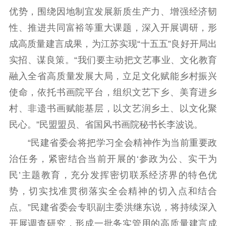
优势，围绕因地制宜发展新质生产力、增强经济韧
红色资源保护利
用
性、推进共同富裕等重大课题，深入开展调研，形
成高质量建言成果，为江苏实现“十五五”良好开局出
新闻出版
实招、谋良策。“我们要主动把文艺事业、文化教育
精品出版
全民阅读
出版监管
融入全省高质量发展大局，立足文化赋能乡村振兴
扫黄打非
使命，依托书画院平台，组织文艺下乡、美育进乡
村、非遗书画赋能基层，以文艺润乡土、以文化聚
电影工作
民心。”民盟盟员、省国风书画院秘书长李波说。
电影创作
电影市场
“民建省委会将把学习全会精神作为当前重要政
机关党建
治任务，紧密结合当前开展的‘参政为公、实干为
民’主题教育，充分发挥密切联系经济界的特色优
党建要闻
学习在线
势，切实找准贯彻落实全会精神的切入点和结合
文化人才
点。”民建省委会专职副主委洪继东说，将持续深入
开展调查研究，形成一批务实管用的高质量建言成