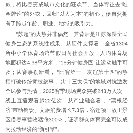
威，将比赛变成城市文化的狂欢节。当体育褪去“唯
文化交流
体制改革
文化产业
金牌论”的外衣，回归“以人为本”的初心，便自然拥
紫金文化艺术节
品牌活动
紫艺舞台
有了跨越年龄、职业、地域的吸引力。
精神文明
“苏超”的火热并非偶然，其背后是江苏深耕全民
健身生态的系统性成果。从硬件支撑看，全省1304
文明创建
文明实践
文明培育
所中小学体育场馆节假日向社会开放，人均体育场
先进典型
地面积达4.38平方米，“15分钟健身圈”让运动触手可
社会宣传
及；从赛事创新看， “比赛第一，友谊第十四”的热
梗打破传统竞技叙事，以“十三太保”的地域对抗激发
思想政治教育
爱国主义教育
全民国防教育
全民参与热情，2025赛季现场观众突破243万人次，
红色资源保护利
用
线上直播观看超22亿次；从产业融合看， “票根经
济”带动餐饮、文旅消费增长7.3倍，宿迁项王故里景
新闻出版
区借赛事营收猛涨300%，证明群众体育完全可以成
精品出版
全民阅读
出版监管
为拉动经济的“新引擎”。