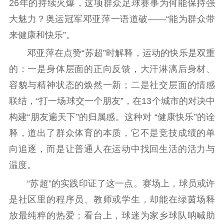
工作动态
26年的持续火爆，这项群众足球赛事为何能保持强
大魅力？奥运冠军邓亚萍一语道破——“能为群众带
理论武装
来健康和快乐”。
邓亚萍在点赞“苏超”时解释，运动的快乐是双重
理论学习
宣传宣讲
研究阐释
的：一是身体层面的正向反馈，大汗淋漓后身材、
哲学社科
容貌与精神状态的焕然一新；二是社交层面的情感
社科强省
工作通知
成果集萃
联结，“打一场球交一个朋友”，在13个城市的对决中
江苏文脉
资料下载
构建“朋友遍天下”的归属感。这种对 “健康快乐”的诠
释，道出了群众体育的本质，它不是竞技成绩的单
新闻宣传
向追逐，而是让普通人在运动中找回生活的活力与
主题宣传
对外宣传
新闻发布
温度。
记者之家
品牌栏目
“苏超”的实践印证了这一点。赛场上，球员或许
是社区里的程序员、教师或学生，却能在绿茵场释
文化文艺
放最纯粹的热爱；看台上，球迷为家乡球队呐喊助
精品生产
文化惠民
文化传承