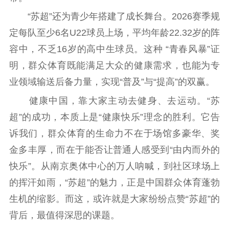
科研创新
智库服务
文艺创作
“苏超”还为青少年搭建了成长舞台。2026赛季规
服务管理平台
管理平台
服务管理
定每队至少6名U22球员上场，平均年龄22.32岁的阵
文化产业
数字出版
新闻发布工作备
容中，不乏16岁的高中生球员。这种 “青春风暴”证
统计分析
审读服务
案管理系统
明，群众体育既能满足大众的健康需求，也能为专
电影
理论宣讲
政工继续教育学
业领域输送后备力量，实现“普及”与“提高”的双赢。
服务
共建共享平台
习平台
健康中国，靠大家主动去健身、去运动。“苏
责任编辑注册
业务申报系统
超”的成功，本质上是“健康快乐”理念的胜利。它告
诉我们，群众体育的生命力不在于场馆多豪华、奖
金多丰厚，而在于能否让普通人感受到“由内而外的
快乐”。从南京奥体中心的万人呐喊，到社区球场上
的挥汗如雨，“苏超”的魅力，正是中国群众体育蓬勃
生机的缩影。而这，或许就是大家纷纷点赞“苏超”的
背后，最值得深思的课题。