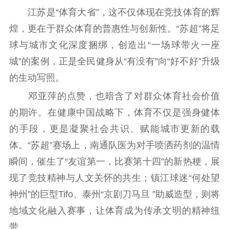
扫黄打非
江苏是“体育大省”，这不仅体现在竞技体育的辉
煌，更在于群众体育的普惠性与创新性。“苏超”将足
电影工作
球与城市文化深度捆绑，创造出“一场球带火一座
电影创作
电影市场
城”的案例，正是全民健身从“有没有”向“好不好”升级
机关党建
的生动写照。
邓亚萍的点赞，也暗含了对群众体育社会价值
党建要闻
学习在线
的期许。在健康中国战略下，体育不仅是强身健体
文化人才
的手段，更是凝聚社会共识、赋能城市更新的载
体。“苏超”赛场上，南通队医为对手喷洒药剂的温情
紫金人才
职称评审
瞬间，催生了“友谊第一，比赛第十四”的新热梗，展
数据资源
现了竞技精神与人文关怀的共生；镇江球迷“何处望
公共服务
神州”的巨型Tifo、泰州“京剧刀马旦 ”助威造型，则将
地域文化融入赛事，让体育成为传承文明的精神纽
新时代公民素养
新闻出版
作品著作权
带。
提升资源库
政务服务
登记服务