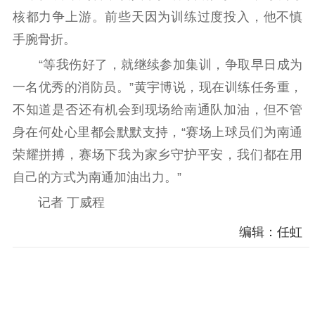
电影工作
核都力争上游。前些天因为训练过度投入，他不慎
手腕骨折。
电影创作
电影市场
“等我伤好了，就继续参加集训，争取早日成为
机关党建
一名优秀的消防员。”黄宇博说，现在训练任务重，
党建要闻
学习在线
不知道是否还有机会到现场给南通队加油，但不管
身在何处心里都会默默支持，“赛场上球员们为南通
文化人才
荣耀拼搏，赛场下我为家乡守护平安，我们都在用
紫金人才
职称评审
自己的方式为南通加油出力。”
数据资源
记者 丁威程
编辑：任虹
公共服务
新时代公民素养
新闻出版
作品著作权
提升资源库
政务服务
登记服务
科研创新
智库服务
文艺创作