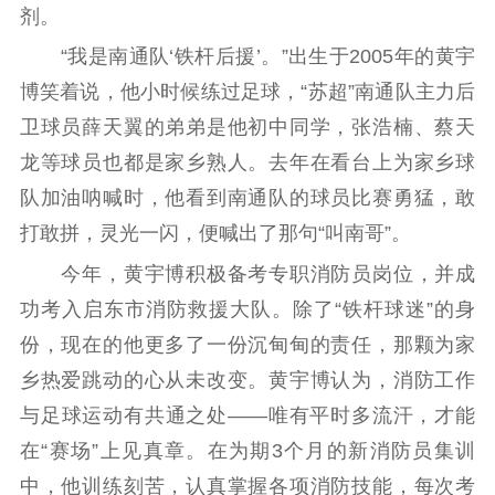
剂。
紫金文化艺术节
品牌活动
紫艺舞台
“我是南通队‘铁杆后援’。”出生于2005年的黄宇
精神文明
博笑着说，他小时候练过足球，“苏超”南通队主力后
文明创建
文明实践
文明培育
卫球员薛天翼的弟弟是他初中同学，张浩楠、蔡天
先进典型
龙等球员也都是家乡熟人。去年在看台上为家乡球
队加油呐喊时，他看到南通队的球员比赛勇猛，敢
社会宣传
打敢拼，灵光一闪，便喊出了那句“叫南哥”。
思想政治教育
爱国主义教育
全民国防教育
今年，黄宇博积极备考专职消防员岗位，并成
红色资源保护利
功考入启东市消防救援大队。除了“铁杆球迷”的身
用
份，现在的他更多了一份沉甸甸的责任，那颗为家
新闻出版
乡热爱跳动的心从未改变。黄宇博认为，消防工作
与足球运动有共通之处——唯有平时多流汗，才能
精品出版
全民阅读
出版监管
在“赛场”上见真章。在为期3个月的新消防员集训
扫黄打非
中，他训练刻苦，认真掌握各项消防技能，每次考