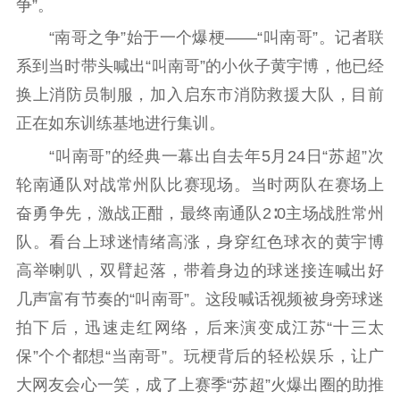
争”。
理论武装
“南哥之争”始于一个爆梗——“叫南哥”。记者联
理论学习
宣传宣讲
研究阐释
系到当时带头喊出“叫南哥”的小伙子黄宇博，他已经
换上消防员制服，加入启东市消防救援大队，目前
哲学社科
正在如东训练基地进行集训。
社科强省
工作通知
成果集萃
“叫南哥”的经典一幕出自去年5月24日“苏超”次
江苏文脉
资料下载
轮南通队对战常州队比赛现场。当时两队在赛场上
新闻宣传
奋勇争先，激战正酣，最终南通队2∶0主场战胜常州
队。看台上球迷情绪高涨，身穿红色球衣的黄宇博
主题宣传
对外宣传
新闻发布
高举喇叭，双臂起落，带着身边的球迷接连喊出好
记者之家
品牌栏目
几声富有节奏的“叫南哥”。这段喊话视频被身旁球迷
文化文艺
拍下后，迅速走红网络，后来演变成江苏“十三太
保”个个都想“当南哥”。玩梗背后的轻松娱乐，让广
精品生产
文化惠民
文化传承
大网友会心一笑，成了上赛季“苏超”火爆出圈的助推
文化交流
体制改革
文化产业